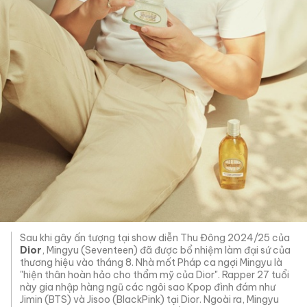
Sau khi gây ấn tượng tại show diễn Thu Đông 2024/25 của
Dior
, Mingyu (Seventeen) đã được bổ nhiệm làm đại sứ của
thương hiệu vào tháng 8. Nhà mốt Pháp ca ngợi Mingyu là
"hiện thân hoàn hảo cho thẩm mỹ của Dior". Rapper 27 tuổi
này gia nhập hàng ngũ các ngôi sao Kpop đình đám như
Jimin (BTS) và Jisoo (BlackPink) tại Dior. Ngoài ra, Mingyu