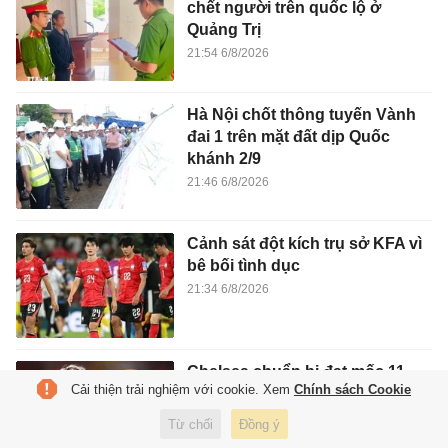
chết người trên quốc lộ ở
Quảng Trị
21:54 6/8/2026
Hà Nội chốt thông tuyến Vành
đai 1 trên mặt đất dịp Quốc
khánh 2/9
21:46 6/8/2026
Cảnh sát đột kích trụ sở KFA vì
bê bối tình dục
21:34 6/8/2026
Chelsea chuẩn bị đạt mốc 11
Cải thiện trải nghiệm với cookie. Xem
Chính sách Cookie
tân binh
21:28 6/8/2026
Từ chối
Đồng ý