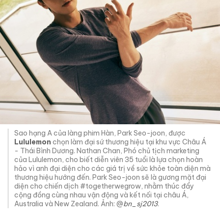
Sao hạng A của làng phim Hàn, Park Seo-joon, được
Lululemon
chọn làm đại sứ thương hiệu tại khu vực Châu Á
- Thái Bình Dương. Nathan Chan, Phó chủ tịch marketing
của Lululemon, cho biết diễn viên 35 tuổi là lựa chọn hoàn
hảo vì anh đại diện cho các giá trị về sức khỏe toàn diện mà
thương hiệu hướng đến. Park Seo-joon sẽ là gương mặt đại
diện cho chiến dịch #togetherwegrow, nhằm thúc đẩy
cộng đồng cùng nhau vận động và kết nối tại châu Á,
Australia và New Zealand. Ảnh: @
bn_sj2013
.