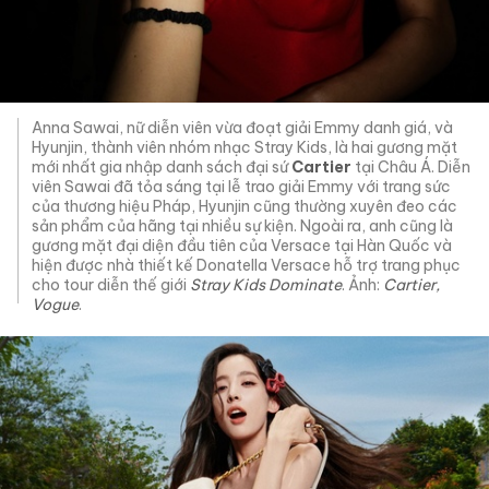
Anna Sawai, nữ diễn viên vừa đoạt giải Emmy danh giá, và
Hyunjin, thành viên nhóm nhạc Stray Kids, là hai gương mặt
mới nhất gia nhập danh sách đại sứ
Cartier
tại Châu Á. Diễn
viên Sawai đã tỏa sáng tại lễ trao giải Emmy với trang sức
của thương hiệu Pháp, Hyunjin cũng thường xuyên đeo các
sản phẩm của hãng tại nhiều sự kiện. Ngoài ra, anh cũng là
gương mặt đại diện đầu tiên của Versace tại Hàn Quốc và
hiện được nhà thiết kế Donatella Versace hỗ trợ trang phục
cho tour diễn thế giới
Stray Kids Dominate
. Ảnh:
Cartier,
Vogue
.