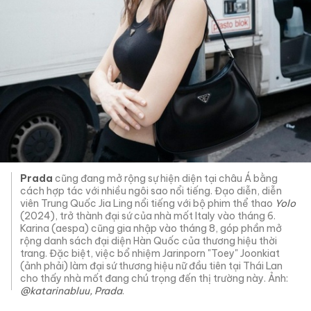
Prada
cũng đang mở rộng sự hiện diện tại châu Á bằng
cách hợp tác với nhiều ngôi sao nổi tiếng. Đạo diễn, diễn
viên Trung Quốc Jia Ling nổi tiếng với bộ phim thể thao
Yolo
(2024), trở thành đại sứ của nhà mốt Italy vào tháng 6.
Karina (aespa) cũng gia nhập vào tháng 8, góp phần mở
rộng danh sách đại diện Hàn Quốc của thương hiệu thời
trang. Đặc biệt, việc bổ nhiệm Jarinporn "Toey" Joonkiat
(ảnh phải) làm đại sứ thương hiệu nữ đầu tiên tại Thái Lan
cho thấy nhà mốt đang chú trọng đến thị trường này. Ảnh:
@katarinabluu, Prada
.