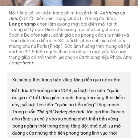
Nổi tiếng với vai diễn trong phim truyền hình
Anh hùng xạ
điêu
(2017), diễn viên Trung Quốc Li Yitong đã được
Longchamp
chọn làm gương mặt đại diện mới tại thị
trường xứ tỷ dân. Giám đốc sáng tạo của Longchamp,
Sophie Delafontaine, đánh giá cao phong cách tự nhiên và
thanh lịch của diễn viên 34 tuổi khi phản ánh hình ảnh của
những phụ nữ Paris (Pháp). Sức ảnh hưởng trên mạng xã hội
với hơn 30,6 triệu người theo dõi cũng là một yếu tố quan
trọng giúp cô trở thành lựa chọn của thương hiệu Pháp. Ảnh:
Longchamp
.
Xu hướng thời trang bền vững tăng dần qua các năm
Bắt đầu từ khoảng năm 2014, số lượt tìm kiếm “quần
áo giá rẻ” bắt đầu giảm mạnh, trong khi cùng thời điểm
này, số lượt tìm kiếm “quần áo bền vững” tăng mạnh.
Trong cuốn
Thế giới không rác thải
, tác giả Ron Gonen
cho rằng sự chú ý vào xu hướng phát triển bền vững
trong ngành thời trang đang tăng đột phá dưới sự mở
đường của những nhà tiên phong trong lĩnh vực thời