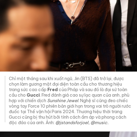
Chỉ một tháng sau khi xuất ngũ, Jin (BTS) đã trở lại, được
chọn làm gương mặt đại diện toàn cầu cho thương hiệu
trang sức cao cấp
Fred
của Pháp và sau đó là đại sứ toàn
cầu cho
Gucci
. Fred đánh giá cao sự lạc quan của anh, phù
hợp với chiến dịch
Sunshine Jewel
. Nghệ sĩ cũng đeo chiếc
vòng tay Force 10 phiên bản giới hạn trong vai trò người rước
đuốc tại Thế vận hội Paris 2024. Thương hiệu thời trang
Gucci cũng bị thu hút bởi tính cách ấm áp và phong cách
độc đáo của anh. Ảnh:
@jstandsforjoel, @music.