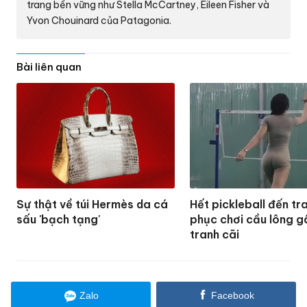
trang bền vững như Stella McCartney, Eileen Fisher và
Yvon Chouinard của Patagonia.
Bài liên quan
Sự thật về túi Hermès da cá
Hết pickleball đến tr
sấu 'bạch tạng'
phục chơi cầu lông g
tranh cãi
Zalo
Facebook