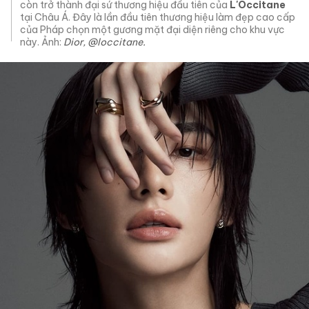
còn trở thành đại sứ thương hiệu đầu tiên của
L'Occitane
tại Châu Á. Đây là lần đầu tiên thương hiệu làm đẹp cao cấp
của Pháp chọn một gương mặt đại diện riêng cho khu vực
này. Ảnh:
Dior, @loccitane.