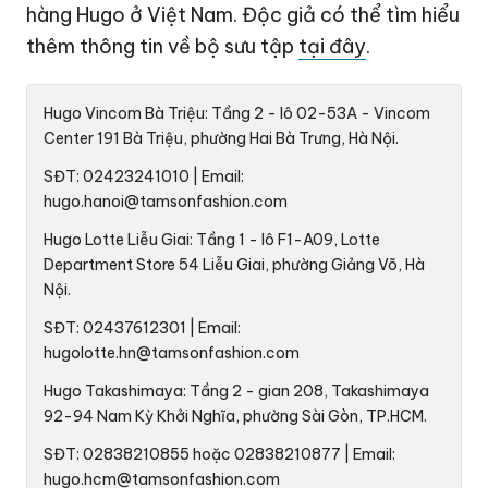
hàng Hugo ở Việt Nam. Độc giả có thể tìm hiểu
thêm thông tin về bộ sưu tập
tại đây
.
Hugo Vincom Bà Triệu: Tầng 2 - lô 02-53A - Vincom
Center 191 Bà Triệu, phường Hai Bà Trưng, Hà Nội.
SĐT: 02423241010 | Email:
hugo.hanoi@tamsonfashion.com
Hugo Lotte Liễu Giai: Tầng 1 - lô F1-A09, Lotte
Department Store 54 Liễu Giai, phường Giảng Võ, Hà
Nội.
SĐT: 02437612301 | Email:
hugolotte.hn@tamsonfashion.com
Hugo Takashimaya: Tầng 2 - gian 208, Takashimaya
92-94 Nam Kỳ Khởi Nghĩa, phường Sài Gòn, TP.HCM.
SĐT: 02838210855 hoặc 02838210877 | Email:
hugo.hcm@tamsonfashion.com