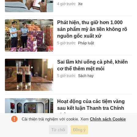
4 giờ trước
Xe
Phát hiện, thu giữ hơn 1.000
sản phẩm mỳ ăn liền không rõ
nguồn gốc xuất xứ
5 giờ trước
Pháp luật
Sai lầm khi uống cà phê, khiến
cơ thể thêm mệt mỏi
5 giờ trước
Sách hay
Hoạt động của các tiệm vàng
sau kết luận Thanh tra Chính
phủ
Cải thiện trải nghiệm với cookie. Xem
Chính sách Cookie
5 giờ trước
Kinh doanh
Từ chối
Đồng ý