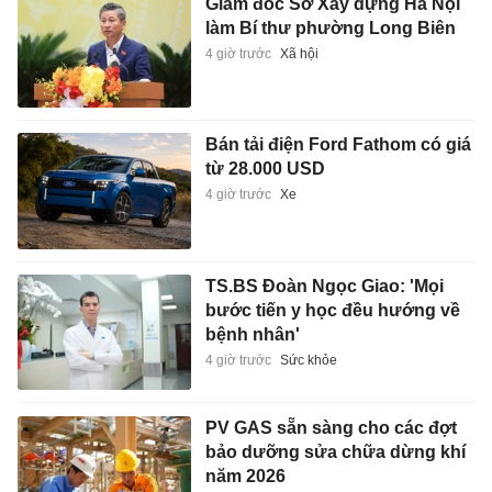
Giám đốc Sở Xây dựng Hà Nội
làm Bí thư phường Long Biên
4 giờ trước
Xã hội
Bán tải điện Ford Fathom có giá
từ 28.000 USD
4 giờ trước
Xe
TS.BS Đoàn Ngọc Giao: 'Mọi
bước tiến y học đều hướng về
bệnh nhân'
4 giờ trước
Sức khỏe
PV GAS sẵn sàng cho các đợt
bảo dưỡng sửa chữa dừng khí
năm 2026