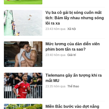
Vụ ba cô gái bị sóng cuốn mất
tích: Bám lấy nhau nhưng sóng
lôi ra xa
23:43 hôm qua
Xã hội
Mức lương của dàn diễn viên
phim bom tấn ra sao?
23:40 hôm qua
Giải trí
Tielemans gây ấn tượng khi ra
mắt MU
23:35 hôm qua
Thể thao
Miền Bắc bước vào đợt nắng