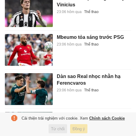
Vinicius
23:06 hôm qua
Thể thao
Mbeumo tỏa sáng trước PSG
23:06 hôm qua
Thể thao
Dàn sao Real nhọc nhằn hạ
Ferencvaros
23:06 hôm qua
Thể thao
Những bông hoa kiên cường
Cải thiện trải nghiệm với cookie. Xem
Chính sách Cookie
trên đất thép
Từ chối
Đồng ý
23:05 hôm qua
Xã hội