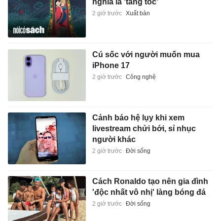
nghĩa là 'tang tóc'
2 giờ trước
Xuất bản
Cú sốc với người muốn mua
iPhone 17
2 giờ trước
Công nghệ
Cảnh báo hệ lụy khi xem
livestream chửi bới, sỉ nhục
người khác
2 giờ trước
Đời sống
Cách Ronaldo tạo nên gia đình
'độc nhất vô nhị' làng bóng đá
2 giờ trước
Đời sống