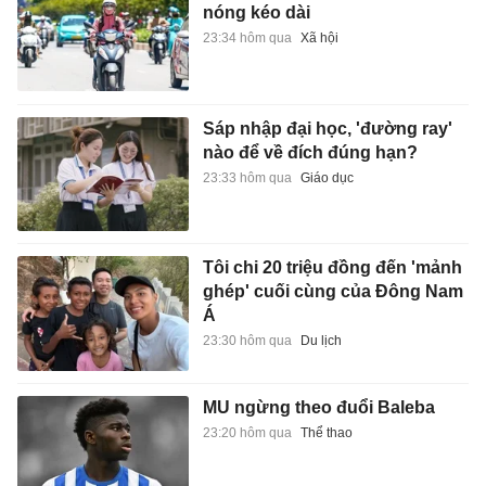
nóng kéo dài
23:34 hôm qua
Xã hội
Sáp nhập đại học, 'đường ray'
nào để về đích đúng hạn?
23:33 hôm qua
Giáo dục
Tôi chi 20 triệu đồng đến 'mảnh
ghép' cuối cùng của Đông Nam
Á
23:30 hôm qua
Du lịch
MU ngừng theo đuổi Baleba
23:20 hôm qua
Thể thao