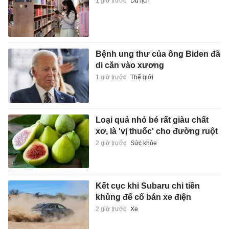
1 giờ trước
Du lịch
Bệnh ung thư của ông Biden đã
di căn vào xương
1 giờ trước
Thế giới
Loại quả nhỏ bé rất giàu chất
xơ, là 'vị thuốc' cho đường ruột
2 giờ trước
Sức khỏe
Kết cục khi Subaru chi tiền
khủng để cố bán xe điện
2 giờ trước
Xe