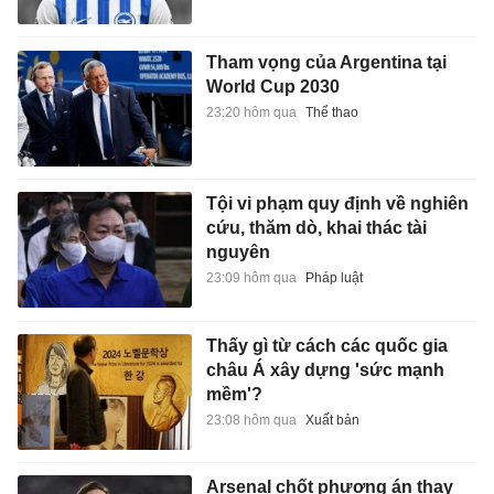
Tham vọng của Argentina tại
World Cup 2030
23:20 hôm qua
Thể thao
Tội vi phạm quy định về nghiên
cứu, thăm dò, khai thác tài
nguyên
23:09 hôm qua
Pháp luật
Thấy gì từ cách các quốc gia
châu Á xây dựng 'sức mạnh
mềm'?
23:08 hôm qua
Xuất bản
Arsenal chốt phương án thay