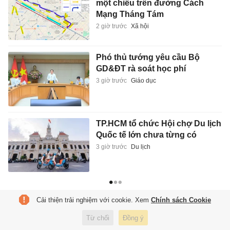
một chiều trên đường Cách
Mạng Tháng Tám
2 giờ trước
Xã hội
Phó thủ tướng yêu cầu Bộ
GD&ĐT rà soát học phí
3 giờ trước
Giáo dục
TP.HCM tổ chức Hội chợ Du lịch
Quốc tế lớn chưa từng có
3 giờ trước
Du lịch
Cải thiện trải nghiệm với cookie. Xem
Chính sách Cookie
Từ chối
Đồng ý
Tạp chí điện tử Tri Thức