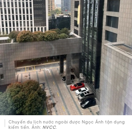
Chuyến du lịch nước ngoài được Ngọc Ánh tận dụng
kiếm tiền. Ảnh:
NVCC
.