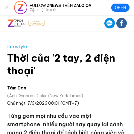
FOLLOW
ZNEWS
TRÊN
ZALO OA
OPEN
Cập nhật tin mới
Lifestyle
Thời của '2 tay, 2 điện
thoại'
Tâm Đan
Ảnh: Graham Dickie/New York Times
Chủ nhật, 7/6/2026 08:01 (GMT+7)
Từng gom mọi nhu cầu vào một
smartphone, nhiều người nay quay lại cảnh
mang 2 điện thoại để tách biệt công việc và