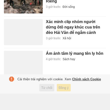
Riêng
3 giờ trước
Đời sống
Xác minh clip nhóm người
dừng ôtô ngay khúc cua trên
đèo Hải Vân để ngắm cảnh
3 giờ trước
Xã hội
Ám ảnh tâm lý mang tên ly hôn
4 giờ trước
Sách hay
Cải thiện trải nghiệm với cookie. Xem
Chính sách Cookie
FIFA chia rẽ vì Infantino
Từ chối
Đồng ý
4 giờ trước
Thể thao