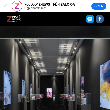
FOLLOW
ZNEWS
TRÊN
ZALO OA
OPEN
Cập nhật tin mới