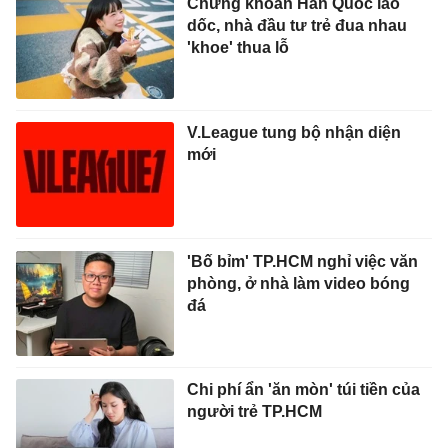
Chứng khoán Hàn Quốc lao
dốc, nhà đầu tư trẻ đua nhau
'khoe' thua lỗ
V.League tung bộ nhận diện
mới
'Bố bỉm' TP.HCM nghỉ việc văn
phòng, ở nhà làm video bóng
đá
Chi phí ẩn 'ăn mòn' túi tiền của
người trẻ TP.HCM