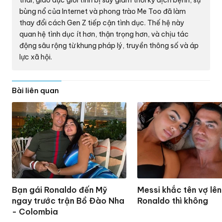
thai, giáo dục giới tính bị suy giảm thời kỳ dịch bệnh, sự
bùng nổ của Internet và phong trào Me Too đã làm
thay đổi cách Gen Z tiếp cận tình dục. Thế hệ này
quan hệ tình dục ít hơn, thận trọng hơn, và chịu tác
động sâu rộng từ khung pháp lý, truyền thông số và áp
lực xã hội.
Bài liên quan
Bạn gái Ronaldo đến Mỹ
Messi khắc tên vợ lên
ngay trước trận Bồ Đào Nha
Ronaldo thì không
- Colombia