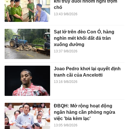
khi truy đuổi nhóm nghi trộm
chó
13:43 9/8/2026
Sạt lở trên đèo Con Ó, hàng
nghìn mét khối đất đá tràn
xuống đường
13:37 9/8/2026
Joao Pedro khơi lại quyết định
tranh cãi của Ancelotti
13:16 9/8/2026
ĐBQH: Mở rộng hoạt động
ngân hàng cần phòng ngừa
việc 'bia kèm lạc'
13:05 9/8/2026