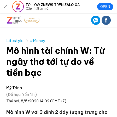
FOLLOW
ZNEWS
TRÊN
ZALO OA
OPEN
Cập nhật tin mới
Lifestyle
#Money
Mô hình tài chính W: Từ
ngây thơ tới tự do về
tiền bạc
Mỹ Trinh
Đồ họa: Yến Nhi
Thứ hai, 8/5/2023 14:02 (GMT+7)
Mô hình W với 3 đỉnh 2 đáy tượng trưng cho