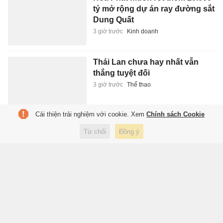
tỷ mở rộng dự án ray đường sắt
Dung Quất
3 giờ trước
Kinh doanh
Thái Lan chưa hay nhất vẫn
thắng tuyệt đối
3 giờ trước
Thể thao
Cải thiện trải nghiệm với cookie. Xem
Chính sách Cookie
'Làn sóng' gom cổ phiếu của
Từ chối
Đồng ý
lãnh đạo doanh nghiệp chưa
dừng lại
3 giờ trước
Kinh doanh
CĐV MU ngán ngẩm với Mount
3 giờ trước
Thể thao