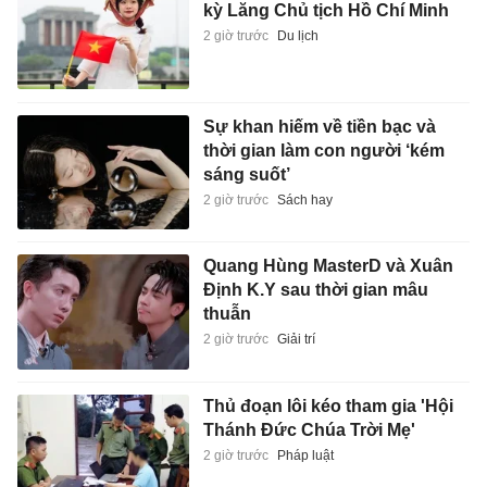
kỳ Lăng Chủ tịch Hồ Chí Minh
2 giờ trước
Du lịch
Sự khan hiếm về tiền bạc và
thời gian làm con người ‘kém
sáng suốt’
2 giờ trước
Sách hay
Quang Hùng MasterD và Xuân
Định K.Y sau thời gian mâu
thuẫn
2 giờ trước
Giải trí
Thủ đoạn lôi kéo tham gia 'Hội
Thánh Đức Chúa Trời Mẹ'
2 giờ trước
Pháp luật