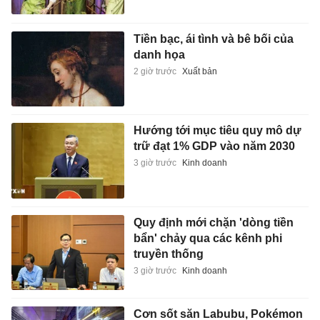
Tiền bạc, ái tình và bê bối của
danh họa
2 giờ trước
Xuất bản
Hướng tới mục tiêu quy mô dự
trữ đạt 1% GDP vào năm 2030
3 giờ trước
Kinh doanh
Quy định mới chặn 'dòng tiền
bẩn' chảy qua các kênh phi
truyền thống
3 giờ trước
Kinh doanh
Cơn sốt săn Labubu, Pokémon