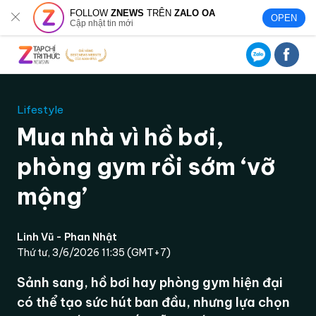
FOLLOW
ZNEWS
TRÊN
ZALO OA
OPEN
Cập nhật tin mới
Lifestyle
Mua nhà vì hồ bơi,
phòng gym rồi sớm ‘vỡ
mộng’
Linh Vũ - Phan Nhật
Thứ tư, 3/6/2026 11:35 (GMT+7)
Sảnh sang, hồ bơi hay phòng gym hiện đại
có thể tạo sức hút ban đầu, nhưng lựa chọn