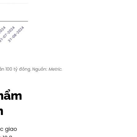
gần
100 tỷ đồng
. Nguồn:
Metric.
phẩm
m
c giao