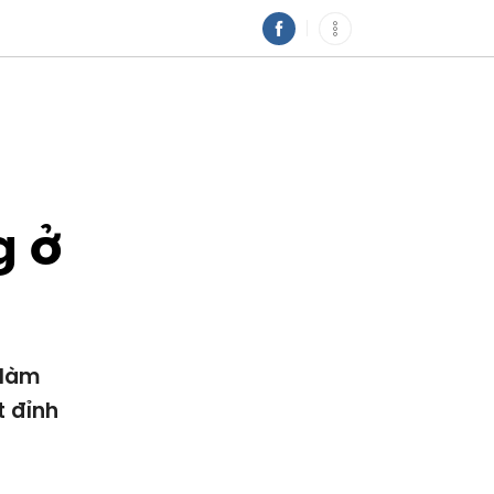
g ở
 làm
t đỉnh