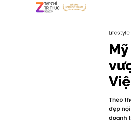
Lifestyle
Mỹ
vượ
Vi
Theo th
đẹp nội
doanh t