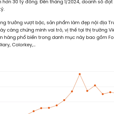
n hơn
30 tỷ đồng
. Đến tháng 1/2024, doanh số đạ
tỷ.
ăng trưởng vượt bậc, sản phẩm làm đẹp nội địa T
y càng chứng minh vai trò, vị thế tại thị trường V
n hàng phổ biến trong danh mục này bao gồm Foc
Diary, Colorkey,…