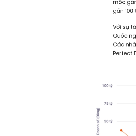
mốc gầ
gần 100 
Với sự t
Quốc ngà
Các nhã
Perfect 