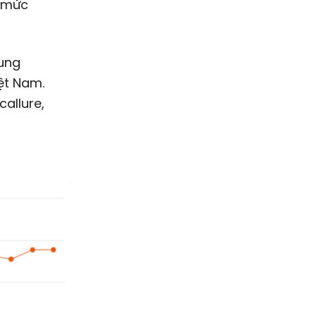
t mức
rung
iệt Nam.
allure,