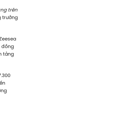
ng trên
 trưởng
 Zeesea
ỷ đồng
n tảng
7.300
đến
ởng