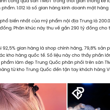
nh công qua sàn TMĐT trong thời gian thống kê là
n phẩm. 1.012 là số gian hàng kinh doanh mặt hàng 
phổ biến nhất của mỹ phẩm nội địa Trung là 200.
 đồng. Phân khúc này thu về gần
290 tỷ đồng
cho t
i 92,5% gian hàng là shop chính hãng, 79,8% sản
ác kho hàng quốc tế. Số liệu này cho thấy phần l
n phẩm làm đẹp Trung Quốc phân phối trên sàn T
hàng từ kho Trung Quốc đến tận tay khách hàng V