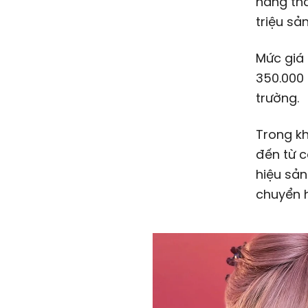
hàng thà
triệu sả
Mức giá 
350.000
trường.
Trong kh
đến từ c
hiệu sả
chuyển 