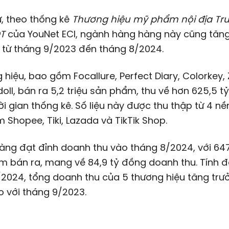
, theo thống kê
Thương hiệu mỹ phẩm nội địa Tru
T
của YouNet ECI, ngành hàng hàng này cũng tăng
i từ tháng 9/2023 đến tháng 8/2024.
 hiệu, bao gồm Focallure, Perfect Diary, Colorkey,
oll, bán ra 5,2 triệu sản phẩm, thu về hơn
625,5 t
ời gian thống kê. Số liệu này được thu thập từ 4 nề
Shopee, Tiki, Lazada và TikTik Shop.
àng đạt đỉnh doanh thu vào tháng 8/2024, với 64
m bán ra, mang về
84,9 tỷ đồng
doanh thu. Tính 
2024, tổng doanh thu của 5 thương hiệu tăng trư
o với tháng 9/2023.