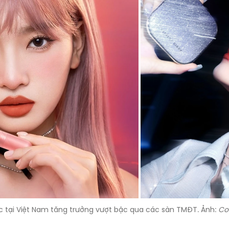
 tại Việt Nam tăng trưởng vượt bậc qua các sàn TMĐT. Ảnh:
Col