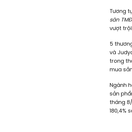
Tương tự
sàn TMĐ
vượt trộ
5 thương
và Judyd
trong th
mua sắm 
Ngành h
sản phẩ
tháng 8/
180,4% s