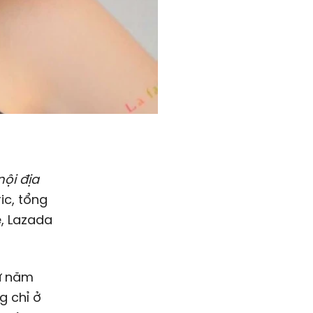
ội địa
ic, tổng
, Lazada
ừ năm
g chỉ ở