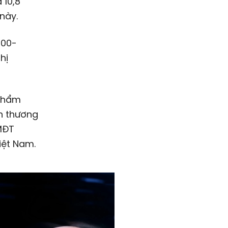
 10,8
này.
000-
hị
 phẩm
ớn thương
MĐT
iệt Nam.