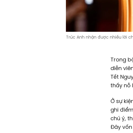
Trúc Anh nhận được nhiều lời 
Trong bộ
diễn viê
Tết Nguy
thấy nỗ 
Ở sự kiệ
ghi điểm
chú ý, t
Đây vốn 