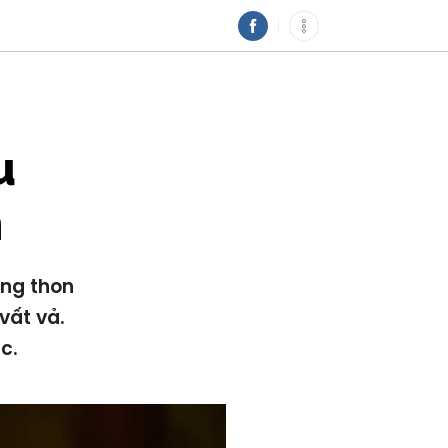
u
n
áng thon
vất vả.
c.