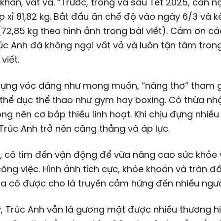
khăn, vất vả. “Trước, trong và sau Tết 2025, cân n
p xỉ 81,82 kg. Bắt đầu ăn chế độ vào ngày 6/3 và k
 (72,85 kg theo hình ảnh trong bài viết). Cảm ơn c
c Anh đã không ngại vất vả và luôn tận tâm tron
 viết.
dựng vóc dáng như mong muốn, “nàng thơ” tham g
thể dục thể thao như gym hay boxing. Cô thừa nh
ộng nên cơ bắp thiếu linh hoạt. Khi chịu đựng nhiều
Trúc Anh trở nên căng thẳng và áp lực.
, cô tìm đến vận động để vừa nâng cao sức khỏe 
ông việc. Hình ảnh tích cực, khỏe khoắn và tràn đ
a cô được cho là truyền cảm hứng đến nhiều ngườ
 Trúc Anh vẫn là gương mặt được nhiều thương hi