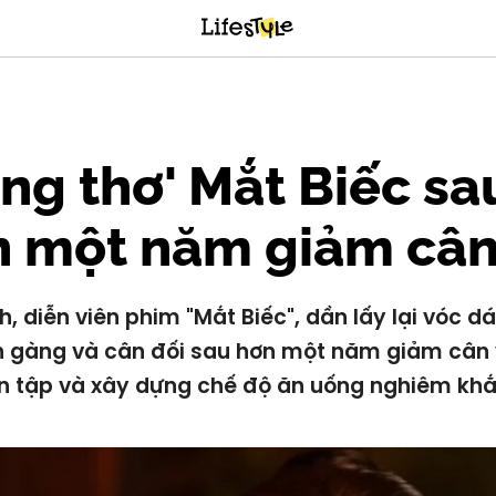
ng thơ' Mắt Biếc sa
n một năm giảm câ
h, diễn viên phim "Mắt Biếc", dần lấy lại vóc d
n gàng và cân đối sau hơn một năm giảm cân 
n tập và xây dựng chế độ ăn uống nghiêm khắ