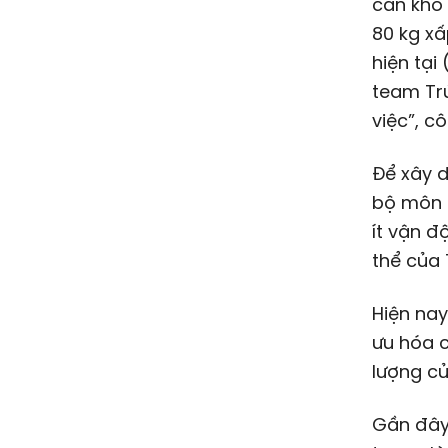
cân khó 
80 kg xấ
hiện tại
team Trú
việc”, cô
Để xây 
bộ môn 
ít vận đ
thể của 
Hiện nay
ưu hóa c
lượng củ
Gần đây,