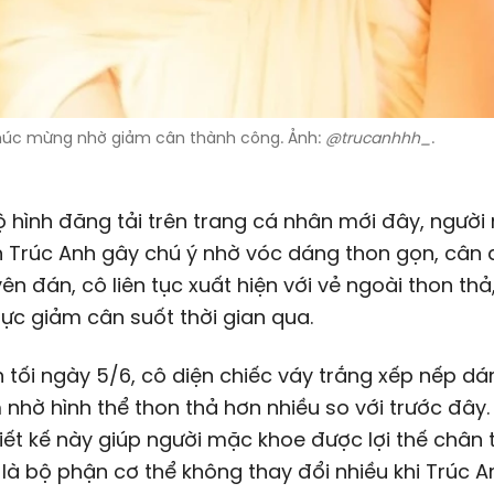
chúc mừng nhờ giảm cân thành công. Ảnh:
@trucanhhh_
.
 hình đăng tải trên trang cá nhân mới đây, người
n Trúc Anh gây chú ý nhờ vóc dáng thon gọn, cân đ
ên đán, cô liên tục xuất hiện với vẻ ngoài thon thả
lực giảm cân suốt thời gian qua.
n tối ngày 5/6, cô diện chiếc váy trắng xếp nếp d
 nhờ hình thể thon thả hơn nhiều so với trước đây
hiết kế này giúp người mặc khoe được lợi thế chân 
là bộ phận cơ thể không thay đổi nhiều khi Trúc A