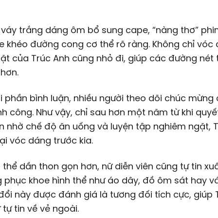
 váy trắng dáng ôm bổ sung cape, “nàng thơ” ph
 khéo đường cong cơ thể rõ ràng. Không chỉ vóc 
t của Trúc Anh cũng nhỏ đi, giúp các đường nét 
hơn.
i phần bình luận, nhiều người theo dõi chúc mừng
h công. Như vậy, chỉ sau hơn một năm từ khi quy
n nhờ chế độ ăn uống và luyện tập nghiêm ngặt, 
lại vóc dáng trước kia.
 thể dần thon gọn hơn, nữ diễn viên cũng tự tin xuấ
g phục khoe hình thể như áo dây, đồ ôm sát hay v
đổi này được đánh giá là tương đối tích cực, giúp
ự tự tin về vẻ ngoài.