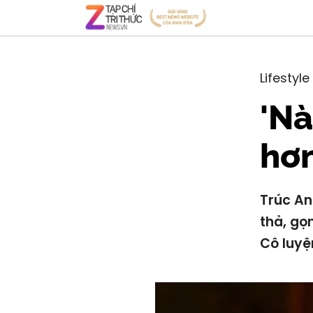
Lifestyle
'Nà
hơ
Trúc An
thả, gọ
Cô luyệ