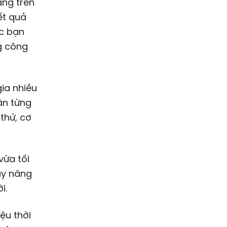
ặng trên
ết quả
ác bạn
g công
ia nhiều
ận từng
 thứ, cơ
vừa tối
ầy năng
i.
ệu thời