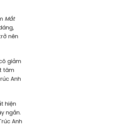
im
Mắt
dáng,
trở nên
 cô giảm
ết tâm
Trúc Anh
t hiện
áy ngắn.
 Trúc Anh