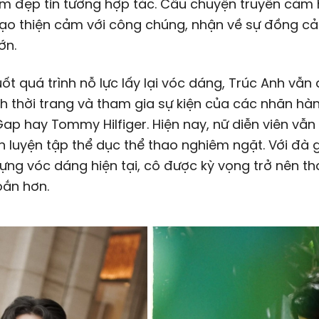
àm đẹp tin tưởng hợp tác. Câu chuyện truyền cảm
tạo thiện cảm với công chúng, nhận về sự đồng c
ớn.
ốt quá trình nỗ lực lấy lại vóc dáng, Trúc Anh vẫn
h thời trang và tham gia sự kiện của các nhãn hà
ap hay Tommy Hilfiger. Hiện nay, nữ diễn viên vẫn 
n luyện tập thể dục thể thao nghiêm ngặt. Với đà
ựng vóc dáng hiện tại, cô được kỳ vọng trở nên th
oắn hơn.