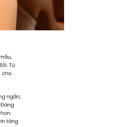
 mẫu,
ối. Từ
, cho
áng ngắn,
. Đáng
thon.
nh tăng