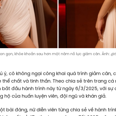
thon gọn, khỏe khoắn sau hơn một năm nỗ lực giảm cân. Ảnh:
@t
 ý, cô không ngại công khai quá trình giảm cân, c
 thể chất và tinh thần. Theo chia sẻ trên trang cá
 bắt đầu hành trình này từ ngày 6/3/2025, với sự
g hộ của huấn luyện viên, đội ngũ và khán giả.
t bài đăng, nữ diễn viên từng chia sẻ về hành trì