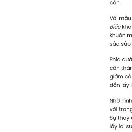
cân.
Với mẫu
Biếc
khoe
khuôn mặ
sắc sảo 
Phía dướ
cân thàn
giảm câ
dần lấy 
Nhờ hình
với tran
Sự thay 
lấy lại s