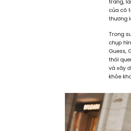
trang, l
của cô 
thương l
Trong su
chụp hìn
Guess, G
thói que
và xây d
khỏe kh