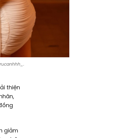
rucanhhh_.
ải thiện
 nhân,
 đồng
nh giảm