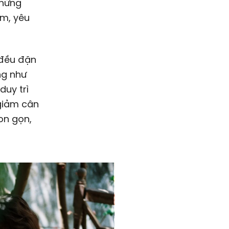
 hứng
ảm, yêu
 đều đặn
ng như
duy trì
 giảm cân
on gọn,