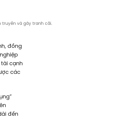
 truyền và gây tranh cãi.
ỉnh, đồng
 nghiệp
 tài cạnh
được các
dụng”
rên
dài đến