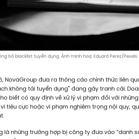
ông bố blacklist tuyển dụng. Ảnh minh hoạ: Eduard Perez/Pexels.
6, NovaGroup đưa ra thông cáo chính thức liên q
ch không tái tuyển dụng" đang gây tranh cãi. Do
ho biết có quy định về xử lý vi phạm đối với nhữn
vi tiêu cực hoặc vi phạm nghiêm trọng nội quy, qu
t.
g là những trường hợp bị công ty đưa vào “danh 