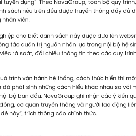
i tuyển dụng”. Theo NovaGroup, toàn bộ quy trình
ính sách nêu trên đều được truyền thông đầy đủ 
 nhân viên.
ghiệp cho biết danh sách này được đưa lên webs
ông tác quản trị nguồn nhân lực trong nội bộ hệ sin
việc rà soát, đối chiếu thông tin theo các quy trình
uá trình vận hành hệ thống, cách thức hiển thị mộ
n đã phát sinh những cách hiểu khác nhau so với 
 nội bộ ban đầu. NovaGroup ghi nhận các ý kiến 
đồng, cơ quan truyền thông và người lao động liê
đề này”, trích thông cáo chính thức.