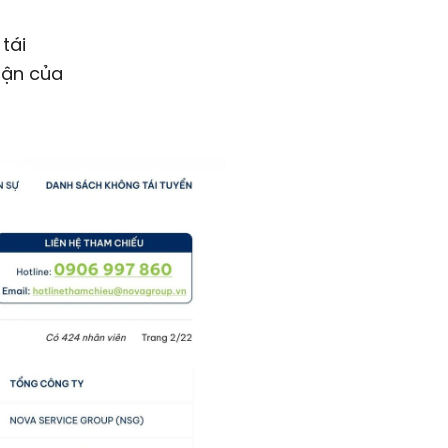
tái
hận của