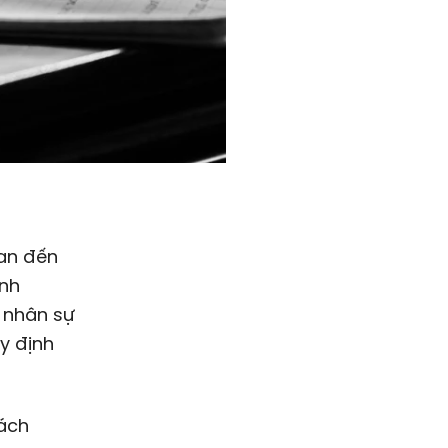
uan đến
anh
g nhân sự
y định
sách