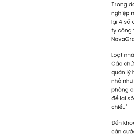
Trong d
nghiệp n
lại 4 số
ty công 
NovaGrou
Loạt nhâ
Các chứ
quản lý 
nhỏ như 
phòng cũ
để lại s
chiếu".
Đến kho
căn cướ