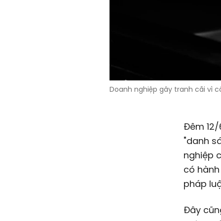
Doanh nghiệp gây tranh cãi vì c
Đêm 12/
"danh sá
nghiệp c
có hành 
pháp luậ
Đây cũn