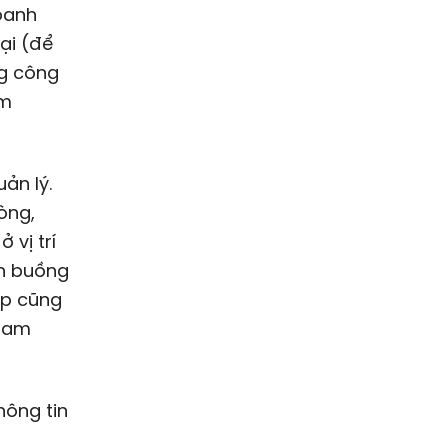
oanh
ại (để
ng công
ồm
ản lý.
òng,
 vị trí
ên buồng
ệp cũng
tham
hông tin