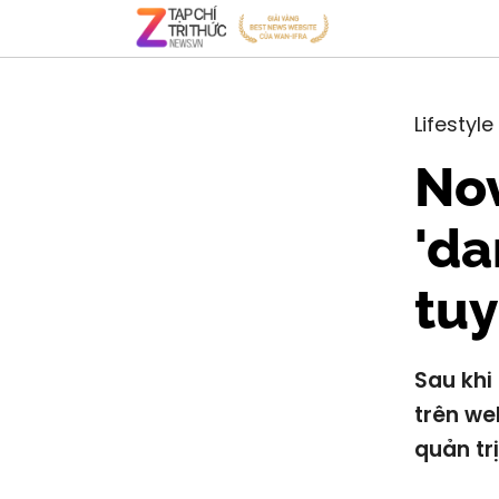
Lifestyle
Nov
'da
tuy
Sau khi
trên we
quản trị