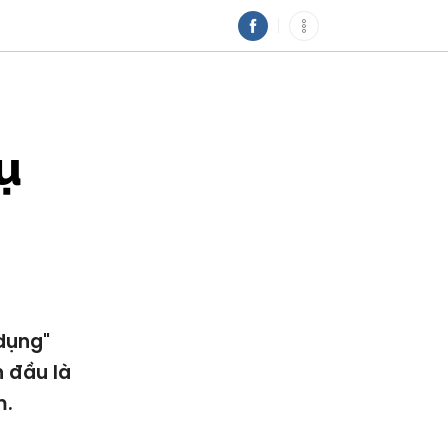
ụ
 dụng"
n đầu là
m.