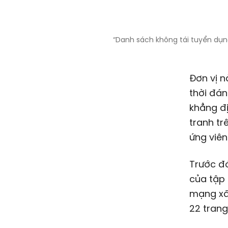
“Danh sách không tái tuyển dụng
Đơn vị n
thời đán
khẳng đị
tranh tr
ứng viên
Trước đó
của tập
mạng xã
22 trang