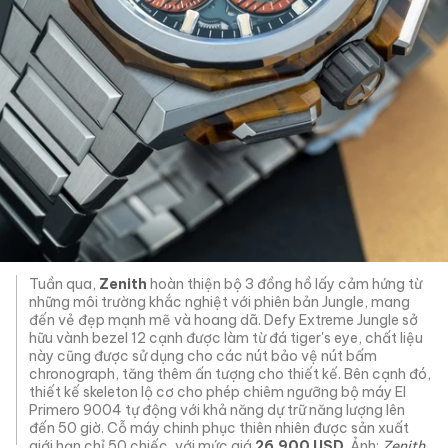
Tuần qua,
Zenith
hoàn thiện bộ 3 đồng hồ lấy cảm hứng từ
những môi trường khắc nghiệt với phiên bản Jungle, mang
đến vẻ đẹp mạnh mẽ và hoang dã. Defy Extreme Jungle sở
hữu vành bezel 12 cạnh được làm từ đá tiger's eye, chất liệu
này cũng được sử dụng cho các nút bảo vệ nút bấm
chronograph, tăng thêm ấn tượng cho thiết kế. Bên cạnh đó,
thiết kế skeleton lộ cơ cho phép chiêm ngưỡng bộ máy El
Primero 9004 tự động với khả năng dự trữ năng lượng lên
đến 50 giờ. Cỗ máy chinh phục thiên nhiên được sản xuất
giới hạn chỉ 50 chiếc, với mức giá
26.900 USD
. Ảnh:
Zenith
.