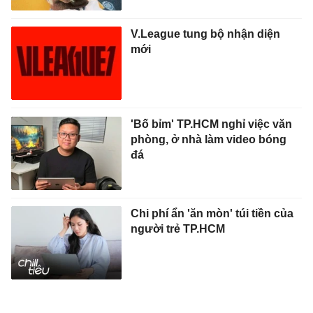
V.League tung bộ nhận diện
mới
'Bố bỉm' TP.HCM nghỉ việc văn
phòng, ở nhà làm video bóng
đá
Chi phí ẩn 'ăn mòn' túi tiền của
người trẻ TP.HCM