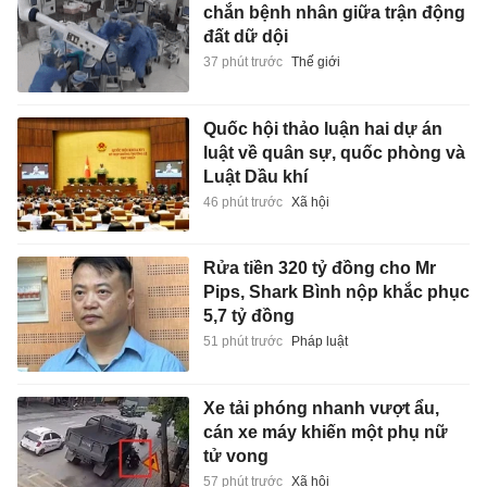
chắn bệnh nhân giữa trận động
đất dữ dội
37 phút trước
Thế giới
Quốc hội thảo luận hai dự án
luật về quân sự, quốc phòng và
Luật Dầu khí
46 phút trước
Xã hội
Rửa tiền 320 tỷ đồng cho Mr
Pips, Shark Bình nộp khắc phục
5,7 tỷ đồng
51 phút trước
Pháp luật
Xe tải phóng nhanh vượt ẩu,
cán xe máy khiến một phụ nữ
tử vong
57 phút trước
Xã hội