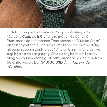
Fratello, trang web chuyên về đồng hồ nổi tiếng, vừa hợp
tác cùng
Czapek & Cie.
cho ra mắt chiếc đồng hồ
Promenade de Longchamp Transparencies "Viridian Green"
phiên bản giới hạn. Cũng sở hữu mặt số lộ cơ, mặt số đồng
hồ bằng sapphire xanh lá cây "Viridian Green" mang đến vẻ
đẹp hiện đại và sang trọng. Chiếc đồng hồ thanh lịch này
dùng bộ vỏ thép không gỉ 38 mm, được sản xuất giới hạn chỉ
50 chiếc, với giá bán
34.000 USD
. Ảnh:
Time+Tide
Watches
.