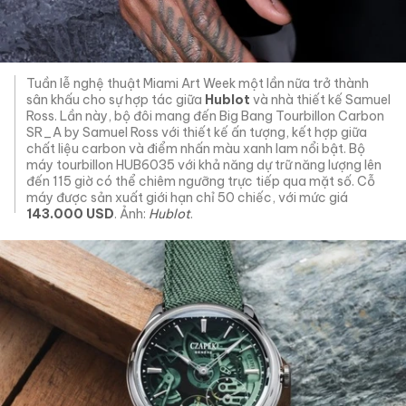
Tuần lễ nghệ thuật Miami Art Week một lần nữa trở thành
sân khấu cho sự hợp tác giữa
Hublot
và nhà thiết kế Samuel
Ross. Lần này, bộ đôi mang đến Big Bang Tourbillon Carbon
SR_A by Samuel Ross với thiết kế ấn tượng, kết hợp giữa
chất liệu carbon và điểm nhấn màu xanh lam nổi bật. Bộ
máy tourbillon HUB6035 với khả năng dự trữ năng lượng lên
đến 115 giờ có thể chiêm ngưỡng trực tiếp qua mặt số. Cỗ
máy được sản xuất giới hạn chỉ 50 chiếc, với mức giá
143.000 USD
. Ảnh:
Hublot
.