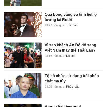
Quả bóng vàng vô tình tiết lộ
tương lai Rodri
23:22 hôm qua
Thể thao
Vì sao khách Ấn Độ đổ sang
Việt Nam thay thế Thái Lan?
23:15 hôm qua
Du lịch
Tội tổ chức sử dụng trái phép
chất ma túy
23:09 hôm qua
Pháp luật
Araujo tới Liverpool