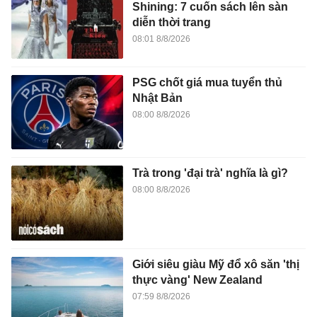
Shining: 7 cuốn sách lên sàn
diễn thời trang
08:01 8/8/2026
PSG chốt giá mua tuyển thủ
Nhật Bản
08:00 8/8/2026
Trà trong 'đại trà' nghĩa là gì?
08:00 8/8/2026
Giới siêu giàu Mỹ đổ xô săn 'thị
thực vàng' New Zealand
07:59 8/8/2026