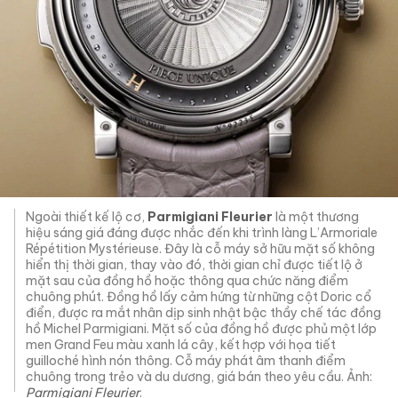
Ngoài thiết kế lộ cơ,
Parmigiani Fleurier
là một thương
hiệu sáng giá đáng được nhắc đến khi trình làng L’Armoriale
Répétition Mystérieuse. Đây là cỗ máy sở hữu mặt số không
hiển thị thời gian, thay vào đó, thời gian chỉ được tiết lộ ở
mặt sau của đồng hồ hoặc thông qua chức năng điểm
chuông phút. Đồng hồ lấy cảm hứng từ những cột Doric cổ
điển, được ra mắt nhân dịp sinh nhật bậc thầy chế tác đồng
hồ Michel Parmigiani. Mặt số của đồng hồ được phủ một lớp
men Grand Feu màu xanh lá cây, kết hợp với họa tiết
guilloché hình nón thông. Cỗ máy phát âm thanh điểm
chuông trong trẻo và du dương, giá bán theo yêu cầu. Ảnh:
Parmigiani Fleurier
.