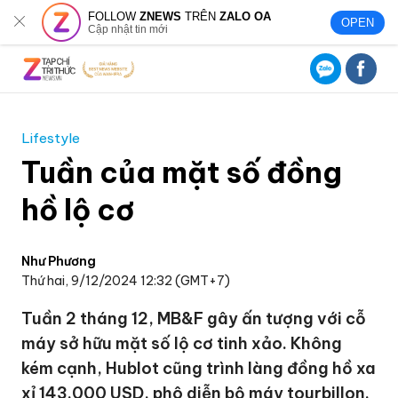
FOLLOW
ZNEWS
TRÊN
ZALO OA
OPEN
Cập nhật tin mới
Lifestyle
Tuần của mặt số đồng
hồ lộ cơ
Như Phương
Thứ hai, 9/12/2024 12:32 (GMT+7)
Tuần 2 tháng 12, MB&F gây ấn tượng với cỗ
máy sở hữu mặt số lộ cơ tinh xảo. Không
kém cạnh, Hublot cũng trình làng đồng hồ xa
xỉ 143.000 USD, phô diễn bộ máy tourbillon.