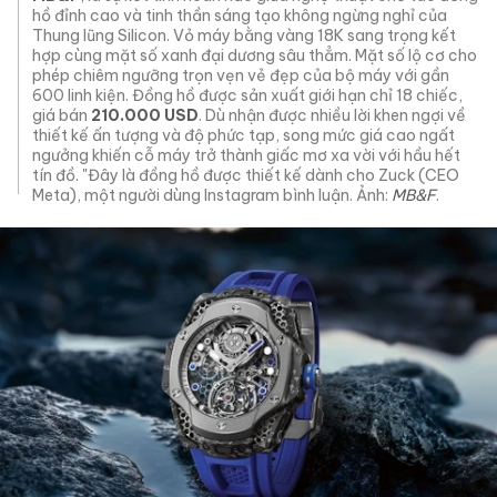
hồ đỉnh cao và tinh thần sáng tạo không ngừng nghỉ của
Thung lũng Silicon. Vỏ máy bằng vàng 18K sang trọng kết
hợp cùng mặt số xanh đại dương sâu thẳm. Mặt số lộ cơ cho
phép chiêm ngưỡng trọn vẹn vẻ đẹp của bộ máy với gần
600 linh kiện. Đồng hồ được sản xuất giới hạn chỉ 18 chiếc,
giá bán
210.000 USD
. Dù nhận được nhiều lời khen ngợi về
thiết kế ấn tượng và độ phức tạp, song mức giá cao ngất
ngưởng khiến cỗ máy trở thành giấc mơ xa vời với hầu hết
tín đồ. "Đây là đồng hồ được thiết kế dành cho Zuck (CEO
Meta), một người dùng Instagram bình luận. Ảnh:
MB&F
.