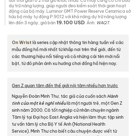
dõi thời gian ở 2 múi giờ khác nhau. Cỗ máy cũng có chỉ báo
dự trữ năng lượng, giúp người đeo kiểm soát thời gian hoạt
động của bộ máy. Luminor GMT Power Reserve Ceramica sở
hữu bộ máy tự động P.9012 với khả năng dự trữ năng lượng
19.100 USD
lên đến 3 ngày, giá bán
. Ảnh:
WAQT
.
On Wrist
là series cập nhật thông tin hàng tuần về các
mẫu đồng hồ mới nhất từ khắp nơi trên thế giới, đến từ
các thương hiệu nổi tiếng và cả những cái tên mới nổi
bật, từ đó phản ánh xu hướng chơi đồng hồ hiện nay.
Gen Z quan tâm đến thế giới nội tâm nhiều hơn trước
Nguyễn Đoàn Minh Thư, tác giả của cuốn sách
Hành
tinh của một kẻ nghĩ nhiều
là một người trẻ, một Gen Z
sinh năm 2000. Cô tốt nghiệp cử nhân chuyên ngành
Tâm lý tại Đại học East Anglia và hiện làm thực tập sinh
tư vấn tâm lý cho Bộ Y tế Anh (National Health
Service). Minh Thư cho biết câu chuyện được viết từ