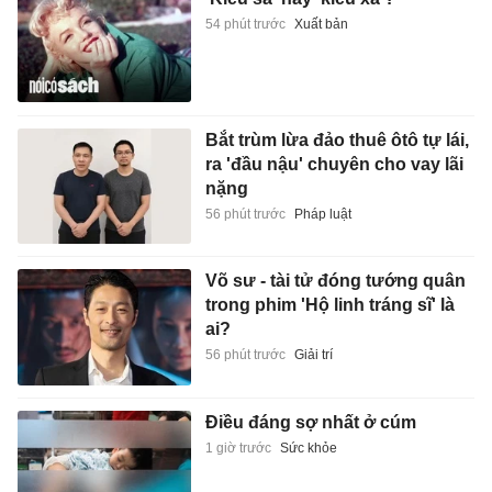
54 phút trước
Xuất bản
Bắt trùm lừa đảo thuê ôtô tự lái,
ra 'đầu nậu' chuyên cho vay lãi
nặng
56 phút trước
Pháp luật
Võ sư - tài tử đóng tướng quân
trong phim 'Hộ linh tráng sĩ' là
ai?
56 phút trước
Giải trí
Điều đáng sợ nhất ở cúm
1 giờ trước
Sức khỏe