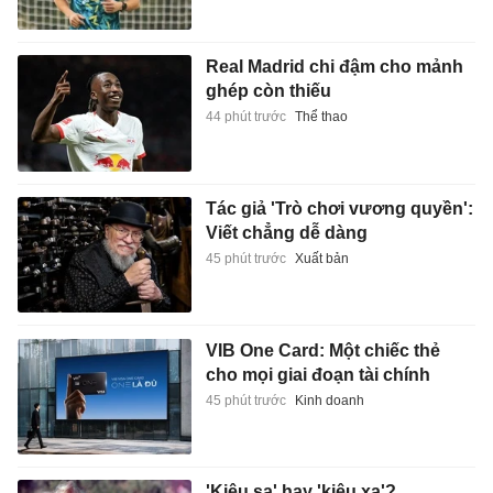
Real Madrid chi đậm cho mảnh
ghép còn thiếu
44 phút trước
Thể thao
Tác giả 'Trò chơi vương quyền':
Viết chẳng dễ dàng
45 phút trước
Xuất bản
VIB One Card: Một chiếc thẻ
cho mọi giai đoạn tài chính
45 phút trước
Kinh doanh
'Kiêu sa' hay 'kiêu xa'?