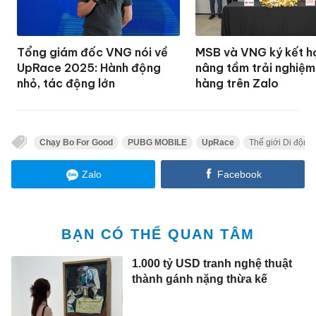
Tổng giám đốc VNG nói về
MSB và VNG ký kết h
UpRace 2025: Hành động
nâng tầm trải nghiệm
nhỏ, tác động lớn
hàng trên Zalo
Chạy Bo For Good
PUBG MOBILE
UpRace
Thế giới Di động
Zalo
Facebook
BẠN CÓ THỂ QUAN TÂM
1.000 tỷ USD tranh nghệ thuật
thành gánh nặng thừa kế