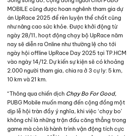
Song song đó, cộng đồng người chơi PUBG
MOBILE cũng được hoan nghênh tham gia dự
án UpRace 2025 để rèn luyện thể chất cũng
như nâng cao sức khỏe. Được khởi động từ
ngày 28/11, hoạt động chạy bộ UpRace năm
nay sẽ diễn ra Online như thường lệ cho tới
ngày hội offline UpRace Day 2025 tại TP.HCM
vào ngày 14/12. Dự kiến sự kiện sẽ có khoảng
2.000 người tham gia, chia ra ở 3 cự ly: 5 km,
10 km và 21 km.
“Thông qua chiến dịch
Chạy Bo For Good,
PUBG Mobile muốn mang đến cộng đồng một
dịp lễ hội tràn đầy ý nghĩa, khi việc ‘chạy bo’
không chỉ là những trận đấu căng thẳng trong
game mà còn là hành trình vận động tích cực