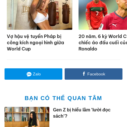
Vợ hậu vệ tuyển Pháp bị
20 năm, 6 kỳ World 
công kích ngoại hình giữa
chiếc áo đấu cuối củ
World Cup
Ronaldo
Zalo
Facebook
BẠN CÓ THỂ QUAN TÂM
Gen Z bị hiểu lầm 'lười đọc
sách'?