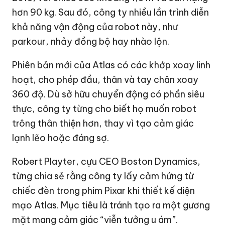
hơn 90 kg. Sau đó, công ty nhiều lần trình diễn
khả năng vận động của robot này, như
parkour, nhảy đồng bộ hay nhào lộn.
Phiên bản mới của Atlas có các khớp xoay linh
hoạt, cho phép đầu, thân và tay chân xoay
360 độ. Dù sở hữu chuyển động có phần siêu
thực, công ty từng cho biết họ muốn robot
trông thân thiện hơn, thay vì tạo cảm giác
lạnh lẽo hoặc đáng sợ.
Robert Playter, cựu CEO Boston Dynamics,
từng chia sẻ rằng công ty lấy cảm hứng từ
chiếc đèn trong phim Pixar khi thiết kế diện
mạo Atlas. Mục tiêu là tránh tạo ra một gương
mặt mang cảm giác “viễn tưởng u ám”.