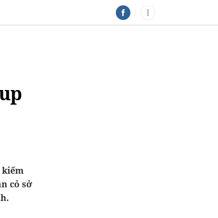
Cup
 kiếm
ân cỏ sở
h.