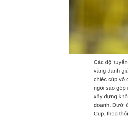
Các đội tuyển
vàng danh gi
chiếc cúp vô 
ngôi sao góp 
xây dựng khối 
doanh. Dưới đ
Cup, theo th