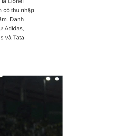
là Lionel
n có thu nhập
năm. Danh
ư Adidas,
es và Tata