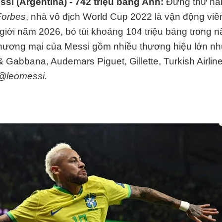
ssi (Argentina) - 742 triệu bảng Anh:
Đứng thứ hai 
Forbes
, nhà vô địch World Cup 2022 là vận động viê
 giới năm 2026, bỏ túi khoảng 104 triệu bảng trong 
thương mại của Messi gồm nhiều thương hiệu lớn nh
& Gabbana, Audemars Piguet, Gillette, Turkish Airlin
@leomessi.