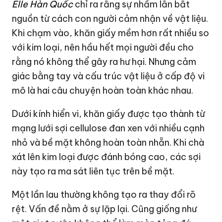
Elle Hàn Quốc
chỉ ra rằng sự nhầm lẫn bắt
nguồn từ cách con người cảm nhận về vật liệu.
Khi chạm vào, khăn giấy mềm hơn rất nhiều so
với kim loại, nên hầu hết mọi người đều cho
rằng nó không thể gây ra hư hại. Nhưng cảm
giác bằng tay và cấu trúc vật liệu ở cấp độ vi
mô là hai câu chuyện hoàn toàn khác nhau.
Dưới kính hiển vi, khăn giấy được tạo thành từ
mạng lưới sợi cellulose đan xen với nhiều cạnh
nhỏ và bề mặt không hoàn toàn nhẵn. Khi chà
xát lên kim loại được đánh bóng cao, các sợi
này tạo ra ma sát liên tục trên bề mặt.
Một lần lau thường không tạo ra thay đổi rõ
rệt. Vấn đề nằm ở sự lặp lại. Cũng giống như