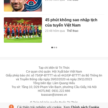
45 phút không sao nhập tịch
của tuyển Việt Nam
23:48 hôm qua
Thể thao
Tạp chí điện tử Tri Thức
Cơ quan chủ quản: Hội Xuất bản Việt Nam
Giấy phép báo chí: số 75/GP-BTTTT và số 442/GP-BTTTT do Bộ Thông tin
và Truyền thông cấp ngày 26/02/2020 và ngày 29/11/2023
Tổng biên tập: Lâm Quang Hiếu
Trụ sở: Tầng 10, D29 Phạm Văn Bạch, phường Cầu Giấy, Hà Nội
HOTLINE:
0931.222.666
toasoan@znews.vn
©
Toàn bộ bản quyền thuộc Tri Thức
Cải thiện trải nghiệm với cookie. Xem
Chính sách Cookie