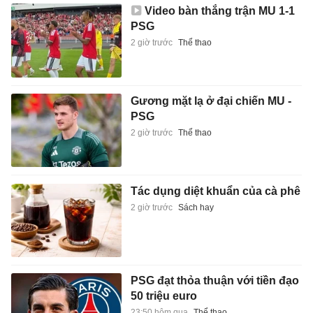
Video bàn thắng trận MU 1-1
PSG
2 giờ trước
Thể thao
Gương mặt lạ ở đại chiến MU -
PSG
2 giờ trước
Thể thao
Tác dụng diệt khuẩn của cà phê
2 giờ trước
Sách hay
PSG đạt thỏa thuận với tiền đạo
50 triệu euro
23:50 hôm qua
Thể thao