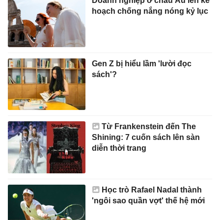
Doanh nghiệp ở châu Âu lên kế
hoạch chống nắng nóng kỷ lục
Gen Z bị hiểu lầm 'lười đọc
sách'?
Từ Frankenstein đến The
Shining: 7 cuốn sách lên sàn
diễn thời trang
Học trò Rafael Nadal thành
'ngôi sao quần vợt' thế hệ mới