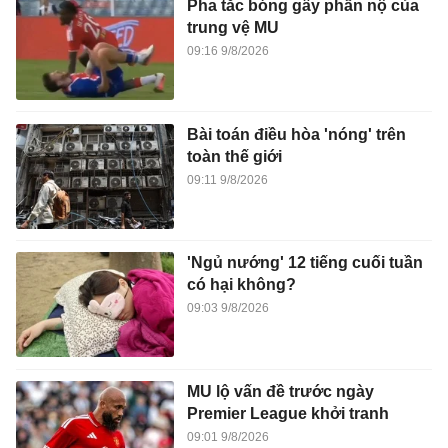
Pha tắc bóng gây phẫn nộ của
trung vệ MU
09:16 9/8/2026
Bài toán điều hòa 'nóng' trên
toàn thế giới
09:11 9/8/2026
'Ngủ nướng' 12 tiếng cuối tuần
có hại không?
09:03 9/8/2026
MU lộ vấn đề trước ngày
Premier League khởi tranh
09:01 9/8/2026