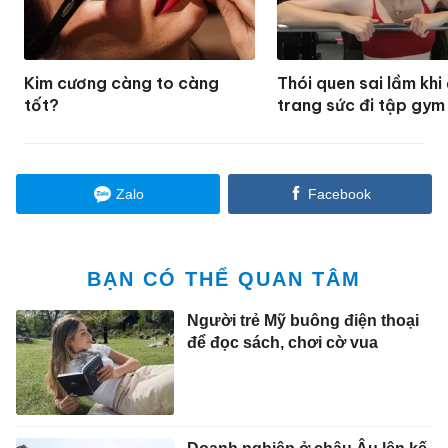
Kim cương càng to càng
Thói quen sai lầm khi
tốt?
trang sức đi tập gym
Zalo
Facebook
BẠN CÓ THỂ QUAN TÂM
Người trẻ Mỹ buông điện thoại
để đọc sách, chơi cờ vua