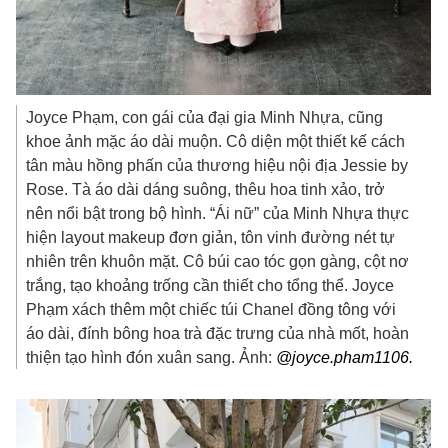
Joyce Phạm, con gái của đại gia Minh Nhựa, cũng
khoe ảnh mặc áo dài muộn. Cô diện một thiết kế cách
tân màu hồng phấn của thương hiệu nội địa Jessie by
Rose. Tà áo dài dáng suông, thêu hoa tinh xảo, trở
nên nổi bật trong bộ hình. “Ái nữ” của Minh Nhựa thực
hiện layout makeup đơn giản, tôn vinh đường nét tự
nhiên trên khuôn mặt. Cô búi cao tóc gọn gàng, cột nơ
trắng, tạo khoảng trống cần thiết cho tổng thể. Joyce
Phạm xách thêm một chiếc túi Chanel đồng tông với
áo dài, đính bông hoa trà đặc trưng của nhà mốt, hoàn
thiện tạo hình đón xuân sang. Ảnh:
@joyce.pham1106.