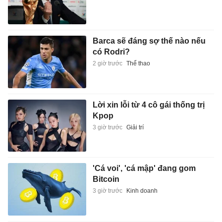
Barca sẽ đáng sợ thế nào nếu
có Rodri?
2 giờ trước
Thể thao
Lời xin lỗi từ 4 cô gái thống trị
Kpop
3 giờ trước
Giải trí
'Cá voi', 'cá mập' đang gom
Bitcoin
3 giờ trước
Kinh doanh