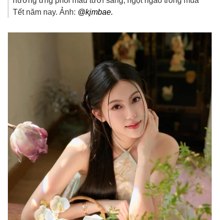
hưởng ứng phối màu tươi sáng, ngọt ngào trong mùa
Tết năm nay. Ảnh:
@kjmbae.