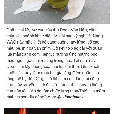
Doãn Hải My, vợ của cầu thủ Đoàn Văn Hậu, cũng
chia sẻ khoảnh khắc diện áo dài sau kỳ nghỉ lễ. Nàng
WAG này mặc thiết kế dáng suông, tay lửng, cổ cao
màu be, in hoa văn chìm. Cô kết hợp áo dài với quần
lụa màu xanh cốm, liên tục hưởng ứng những phối
màu ngọt ngào, tươi sáng trong mùa Tết năm nay.
Doãn Hải My buông xõa mái tóc dài thướt tha, xách
chiếc túi Lady Dior màu be, gia tăng điểm nhấn cho
tổng thể bộ đồ. Dòng chú thích mà cô đăng tải cũng
cho thấy sự yêu thích đối với trang phục truyền thống
của dân tộc: “Áo dài ôm chiếc lưng thon/Thiết tha mềm
mại nét son dịu dàng”. Ảnh:
@_doanhaimy.