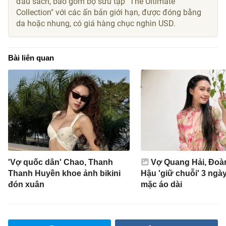
đầu sách, bao gồm bộ sưu tập "The Ultimate
Collection" với các ấn bản giới hạn, được đóng bằng
da hoặc nhung, có giá hàng chục nghìn USD.
Bài liên quan
'Vợ quốc dân' Chao, Thanh
Vợ Quang Hải, Đoà
Thanh Huyền khoe ảnh bikini
Hậu 'giữ chuỗi' 3 ngày 
đón xuân
mặc áo dài