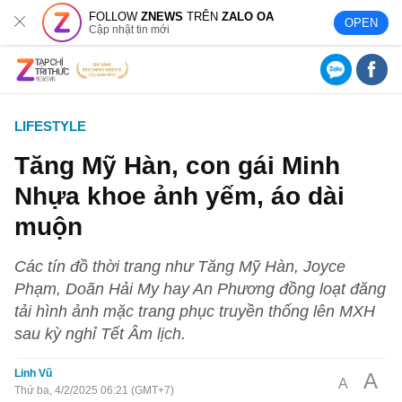
FOLLOW
ZNEWS
TRÊN
ZALO OA
OPEN
Cập nhật tin mới
LIFESTYLE
Tăng Mỹ Hàn, con gái Minh
Nhựa khoe ảnh yếm, áo dài
muộn
Các tín đồ thời trang như Tăng Mỹ Hàn, Joyce
Phạm, Doãn Hải My hay An Phương đồng loạt đăng
tải hình ảnh mặc trang phục truyền thống lên MXH
sau kỳ nghỉ Tết Âm lịch.
Linh Vũ
A
A
Thứ ba, 4/2/2025 06:21 (GMT+7)