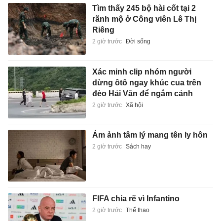
Tìm thấy 245 bộ hài cốt tại 2
rãnh mộ ở Công viên Lê Thị
Riêng
2 giờ trước
Đời sống
Xác minh clip nhóm người
dừng ôtô ngay khúc cua trên
đèo Hải Vân để ngắm cảnh
2 giờ trước
Xã hội
Ám ảnh tâm lý mang tên ly hôn
2 giờ trước
Sách hay
FIFA chia rẽ vì Infantino
2 giờ trước
Thể thao