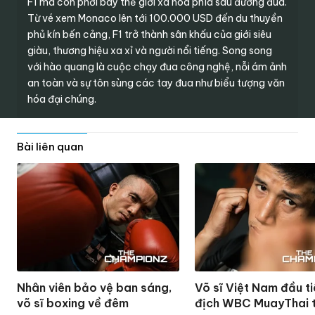
F1 mà còn phơi bày thế giới xa hoa phía sau đường đua.
Từ vé xem Monaco lên tới
100.000 USD
đến du thuyền
phủ kín bến cảng, F1 trở thành sân khấu của giới siêu
giàu, thương hiệu xa xỉ và người nổi tiếng. Song song
với hào quang là cuộc chạy đua công nghệ, nỗi ám ảnh
an toàn và sự tôn sùng các tay đua như biểu tượng văn
hóa đại chúng.
Bài liên quan
Nhân viên bảo vệ ban sáng,
Võ sĩ Việt Nam đầu ti
võ sĩ boxing về đêm
địch WBC MuayThai t