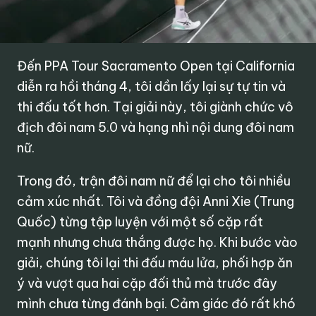
Đến PPA Tour Sacramento Open tại California
diễn ra hồi tháng 4, tôi dần lấy lại sự tự tin và
thi đấu tốt hơn. Tại giải này, tôi giành chức vô
địch đôi nam 5.0 và hạng nhì nội dung đôi nam
nữ.
Trong đó, trận đôi nam nữ để lại cho tôi nhiều
cảm xúc nhất. Tôi và đồng đội Anni Xie (Trung
Quốc) từng tập luyện với một số cặp rất
mạnh nhưng chưa thắng được họ. Khi bước vào
giải, chúng tôi lại thi đấu máu lửa, phối hợp ăn
ý và vượt qua hai cặp đối thủ mà trước đây
mình chưa từng đánh bại. Cảm giác đó rất khó