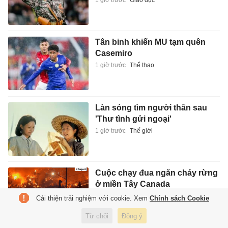
Tân binh khiến MU tạm quên
Casemiro
1 giờ trước
Thể thao
Làn sóng tìm người thân sau
'Thư tình gửi ngoại'
1 giờ trước
Thế giới
Cuộc chạy đua ngăn cháy rừng
ở miền Tây Canada
1 giờ trước
Thế giới
Cải thiện trải nghiệm với cookie. Xem
Chính sách Cookie
Từ chối
Đồng ý