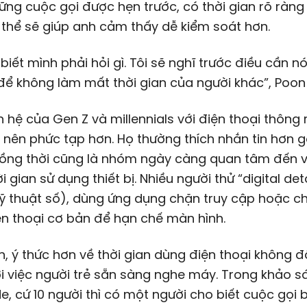
ững cuộc gọi được hẹn trước, có thời gian rõ ràng
thể sẽ giúp anh cảm thấy dễ kiểm soát hơn.
 biết mình phải hỏi gì. Tôi sẽ nghĩ trước điều cần nó
để không làm mất thời gian của người khác”, Poon 
 hệ của Gen Z và millennials với điện thoại thông
 nên phức tạp hơn. Họ thường thích nhắn tin hơn g
ồng thời cũng là nhóm ngày càng quan tâm đến v
i gian sử dụng thiết bị. Nhiều người thử “digital det
ỹ thuật số), dùng ứng dụng chặn truy cập hoặc c
n thoại cơ bản để hạn chế màn hình.
n, ý thức hơn về thời gian dùng điện thoại không 
i việc người trẻ sẵn sàng nghe máy. Trong khảo s
e, cứ 10 người thì có một người cho biết cuộc gọi 