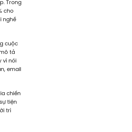
ếp. Trong
% cho
i nghề
ng cuộc
 mô tả
 vì nói
n, email
ia chiến
sự tiện
i trì