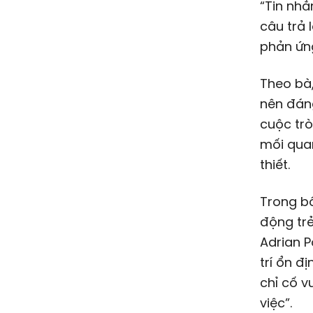
“Tin nhắ
câu trả 
phản ứng
Theo bà,
nên đáng
cuộc trò
mối quan
thiết.
Trong bố
động trẻ
Adrian P
trí ổn đ
chỉ cố v
việc”.