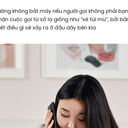
ường không bắt máy nếu người gọi không phải bạn
nhận cuộc gọi từ số lạ giống như “xé túi mù”, bởi bả
ết điều gì sẽ xảy ra ở đầu dây bên kia.