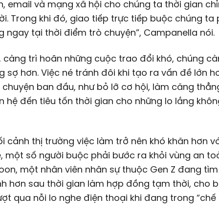
n, email và mạng xã hội cho chúng ta thời gian ch
lời. Trong khi đó, giao tiếp trực tiếp buộc chúng ta 
 ngay tại thời điểm trò chuyện”, Campanella nói.
 càng trì hoãn những cuộc trao đổi khó, chúng cà
 sợ hơn. Việc né tránh đôi khi tạo ra vấn đề lớn h
 chuyện ban đầu, như bỏ lỡ cơ hội, làm căng thẳn
 hệ đến tiêu tốn thời gian cho những lo lắng khô
i cảnh thị trường việc làm trở nên khó khăn hơn vớ
, một số người buộc phải bước ra khỏi vùng an to
oon, một nhân viên nhân sự thuộc Gen Z đang tìm 
ịnh hơn sau thời gian làm hợp đồng tạm thời, cho b
ượt qua nỗi lo nghe điện thoại khi đang trong “chế