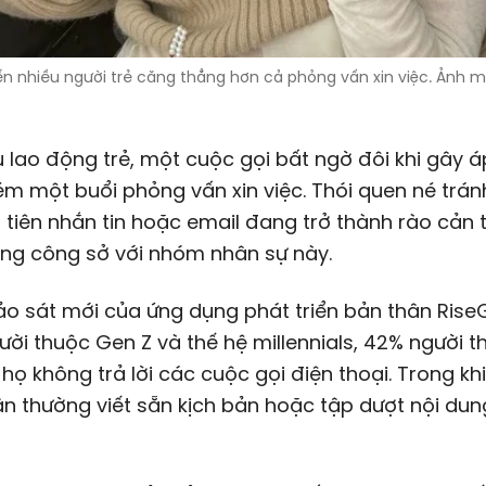
iến nhiều người trẻ căng thẳng hơn cả phỏng vấn xin việc. Ảnh m
u lao động trẻ, một cuộc gọi bất ngờ đôi khi gây á
m một buổi phỏng vấn xin việc. Thói quen né trán
u tiên nhắn tin hoặc email đang trở thành rào cản 
ờng công sở với nhóm nhân sự này.
o sát mới của ứng dụng phát triển bản thân Rise
ười thuộc Gen Z và thế hệ millennials, 42% người 
 họ không trả lời các cuộc gọi điện thoại. Trong kh
n thường viết sẵn kịch bản hoặc tập dượt nội dun