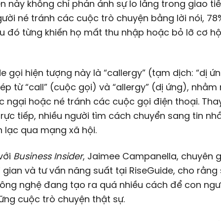
n này không chỉ phản ánh sự lo lắng trong giao ti
ời né tránh các cuộc trò chuyện bằng lời nói, 78
u đó từng khiến họ mất thu nhập hoặc bỏ lỡ cơ hộ
e gọi hiện tượng này là “callergy” (tạm dịch: “dị ứ
hép từ “call” (cuộc gọi) và “allergy” (dị ứng), nhằm
 ngại hoặc né tránh các cuộc gọi điện thoại. Thay
rực tiếp, nhiều người tìm cách chuyển sang tin nhắ
n lạc qua mạng xã hội.
với
Business Insider
, Jaimee Campanella, chuyên g
i gian và tư vấn năng suất tại RiseGuide, cho rằng 
công nghệ đang tạo ra quá nhiều cách để con ngườ
ng cuộc trò chuyện thật sự.