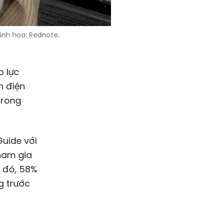
inh họa: Rednote.
p lực
h điện
trong
Guide với
tham gia
i đó, 58%
g trước