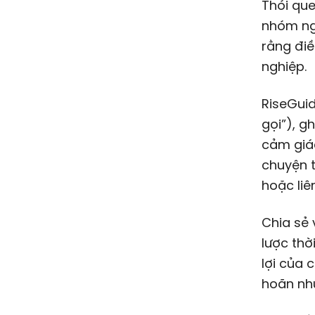
Thói que
nhóm ngư
rằng điề
nghiệp.
RiseGuid
gọi”), g
cảm giác
chuyện t
hoặc liê
Chia sẻ 
lược thờ
lợi của 
hoãn nhữ