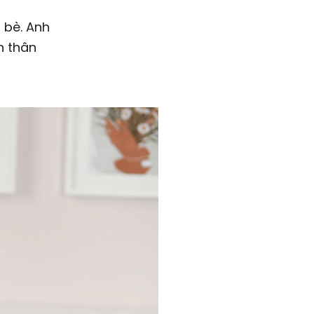
 bè. Anh
n thân