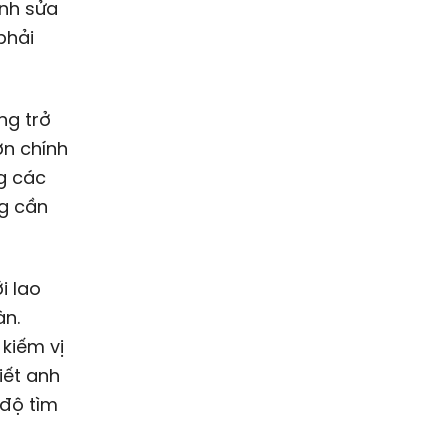
ỉnh sửa
phải
ng trở
ơn chính
g các
ng cần
i lao
àn.
kiếm vị
iết anh
 độ tìm