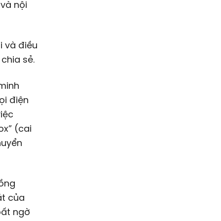
 và nội
i và điều
chia sẻ.
 minh
ọi điện
iệc
ox” (cai
huyển
đồng
át của
bất ngờ