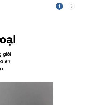
oại
 giới
 điện
n.