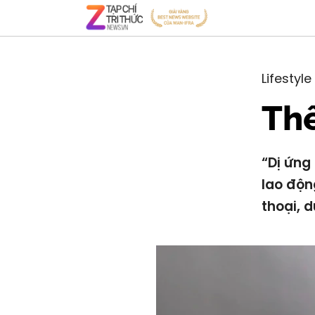
Lifestyle
Thế
“Dị ứng
lao độn
thoại, d