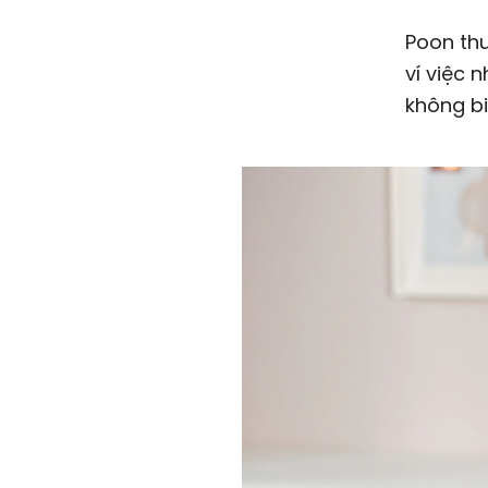
Poon th
ví việc 
không bi