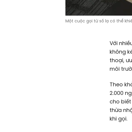
Một cuộc gọi từ số lạ có thể kh
Với nhiề
không ké
thoại, ư
môi trư
Theo khả
2.000 ng
cho biết
thừa nhậ
khi gọi.