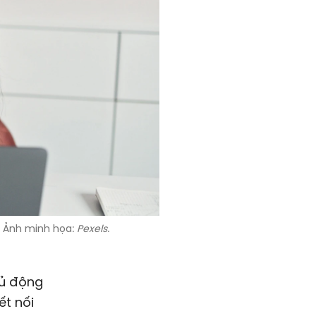
n. Ảnh minh họa:
Pexels
.
hủ động
ết nối