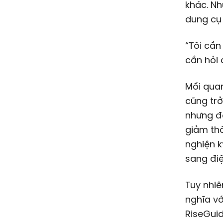
khác. Nh
dung cụ 
“Tôi cần
cần hỏi 
Mối quan
cũng trở
nhưng đ
giảm thờ
nghiện k
sang điệ
Tuy nhiê
nghĩa vớ
RiseGuid