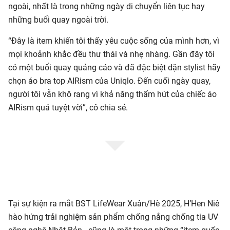
ngoài, nhất là trong những ngày di chuyển liên tục hay
những buổi quay ngoài trời.
“Đây là item khiến tôi thấy yêu cuộc sống của mình hơn, vì
mọi khoảnh khắc đều thư thái và nhẹ nhàng. Gần đây tôi
có một buổi quay quảng cáo và đã đặc biệt dặn stylist hãy
chọn áo bra top AIRism của Uniqlo. Đến cuối ngày quay,
người tôi vẫn khô rang vì khả năng thấm hút của chiếc áo
AIRism quá tuyệt vời”, cô chia sẻ.
Tại sự kiện ra mắt BST LifeWear Xuân/Hè 2025, H’Hen Niê
hào hứng trải nghiệm sản phẩm chống nắng chống tia UV