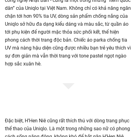
công nghệ Nhật Bản - cũng là một trong những “item quốc
dân” của Uniqlo tại Việt Nam. Không chỉ có khả năng ngăn
chặn tới hơn 90% tia UV, dòng sản phẩm chống nắng của
Uniqlo sở hữu đa dạng kiểu dáng và màu sắc, từ quần áo
tới phụ kiện để người mặc thỏa sức phối kết, thể hiện
phong cách thời trang độc bản. Chiếc áo parka chống tia
UV mà nàng hậu diện cũng được nhiều bạn trẻ yêu thích vì
sự đơn giản mà vẫn thời trang với tone pastel ngọt ngào
hợp sắc xuân hè.
Đặc biệt, H’Hen Niê cũng rất thích thú với dòng trang phục
thể thao của Uniqlo. Là một trong những sao nữ có phong
cách sống năng động, không khó để bắt gặp H’Hen Niê