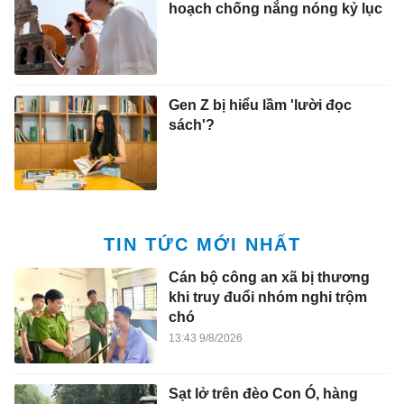
hoạch chống nắng nóng kỷ lục
Gen Z bị hiểu lầm 'lười đọc
sách'?
TIN TỨC MỚI NHẤT
Cán bộ công an xã bị thương
khi truy đuổi nhóm nghi trộm
chó
13:43 9/8/2026
Sạt lở trên đèo Con Ó, hàng