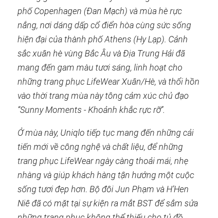
phố Copenhagen (Đan Mạch) và mùa hè rực
nắng, nơi dáng dấp cổ điển hòa cùng sức sống
hiện đại của thành phố Athens (Hy Lạp). Cảnh
sắc xuân hè vùng Bắc Âu và Địa Trung Hải đã
mang đến gam màu tươi sáng, linh hoạt cho
những trang phục LifeWear Xuân/Hè, và thổi hồn
vào thời trang mùa này tông cảm xúc chủ đạo
“Sunny Moments - Khoảnh khắc rực rỡ”.
Ở mùa này, Uniqlo tiếp tục mang đến những cải
tiến mới về công nghệ và chất liệu, để những
trang phục LifeWear ngày càng thoải mái, nhẹ
nhàng và giúp khách hàng tận hưởng một cuộc
sống tươi đẹp hơn. Bộ đôi Jun Phạm và H’Hen
Niê đã có mặt tại sự kiện ra mắt BST để sắm sửa
những trang phục không thể thiếu cho tủ đồ.