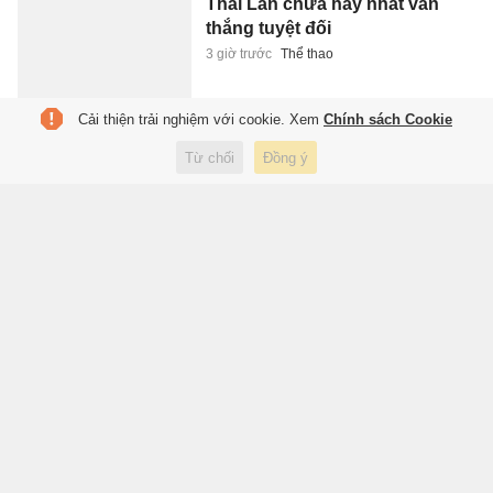
Thái Lan chưa hay nhất vẫn
thắng tuyệt đối
3 giờ trước
Thể thao
Cải thiện trải nghiệm với cookie. Xem
Chính sách Cookie
'Làn sóng' gom cổ phiếu của
Từ chối
Đồng ý
lãnh đạo doanh nghiệp chưa
dừng lại
3 giờ trước
Kinh doanh
CĐV MU ngán ngẩm với Mount
3 giờ trước
Thể thao
Con người đang ngày càng
kém thông minh?
3 giờ trước
Giáo dục