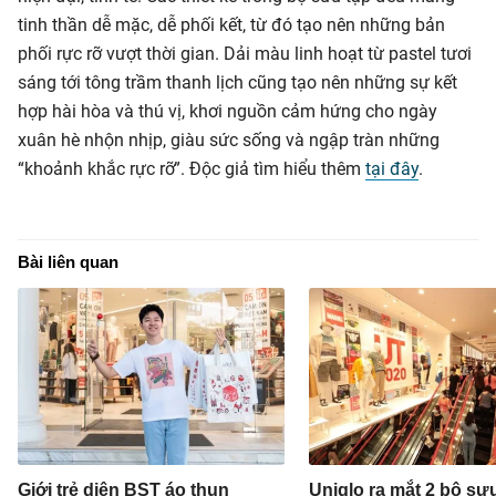
tinh thần dễ mặc, dễ phối kết, từ đó tạo nên những bản
phối rực rỡ vượt thời gian. Dải màu linh hoạt từ pastel tươi
sáng tới tông trầm thanh lịch cũng tạo nên những sự kết
hợp hài hòa và thú vị, khơi nguồn cảm hứng cho ngày
xuân hè nhộn nhịp, giàu sức sống và ngập tràn những
“khoảnh khắc rực rỡ”. Độc giả tìm hiểu thêm
tại đây
.
Bài liên quan
Giới trẻ diện BST áo thun
Uniqlo ra mắt 2 bộ sư