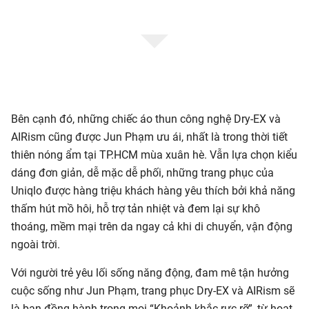
Bên cạnh đó, những chiếc áo thun công nghệ Dry-EX và
AIRism cũng được Jun Phạm ưu ái, nhất là trong thời tiết
thiên nóng ẩm tại TP.HCM mùa xuân hè. Vẫn lựa chọn kiểu
dáng đơn giản, dễ mặc dễ phối, những trang phục của
Uniqlo được hàng triệu khách hàng yêu thích bởi khả năng
thấm hút mồ hôi, hỗ trợ tản nhiệt và đem lại sự khô
thoáng, mềm mại trên da ngay cả khi di chuyển, vận động
ngoài trời.
Với người trẻ yêu lối sống năng động, đam mê tận hưởng
cuộc sống như Jun Phạm, trang phục Dry-EX và AIRism sẽ
là bạn đồng hành trong mọi “Khoảnh khắc rực rỡ”, từ hoạt