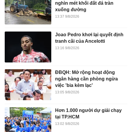
nghìn mét khối đất đá tràn
xuống đường
13:37 9/8/2026
Joao Pedro khơi lại quyết định
tranh cãi của Ancelotti
13:16 9/8/2026
ĐBQH: Mở rộng hoạt động
ngân hàng cần phòng ngừa
việc 'bia kèm lạc'
13:05 9/8/2026
Hơn 1.000 người dự giải chạy
tại TP.HCM
13:02 9/8/2026