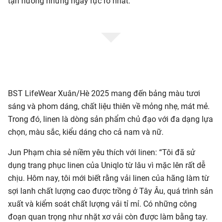
tận hưởng những ngày rực rỡ nhất.
BST LifeWear Xuân/Hè 2025 mang đến bảng màu tươi
sáng và phom dáng, chất liệu thiên về mỏng nhẹ, mát mẻ.
Trong đó, linen là dòng sản phẩm chủ đạo với đa dạng lựa
chọn, màu sắc, kiểu dáng cho cả nam và nữ.
Jun Phạm chia sẻ niềm yêu thích với linen: “Tôi đã sử
dụng trang phục linen của Uniqlo từ lâu vì mặc lên rất dễ
chịu. Hôm nay, tôi mới biết rằng vải linen của hãng làm từ
sợi lanh chất lượng cao được trồng ở Tây Âu, quá trình sản
xuất và kiểm soát chất lượng vải tỉ mỉ. Có những công
đoạn quan trọng như nhặt xơ vải còn được làm bằng tay.