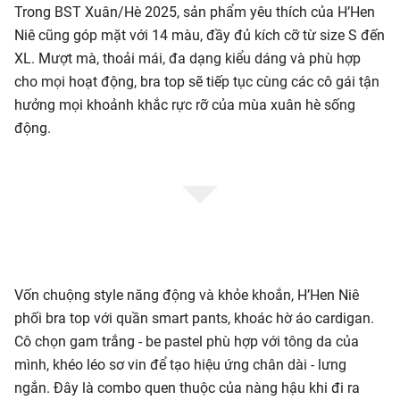
Trong BST Xuân/Hè 2025, sản phẩm yêu thích của H’Hen
Niê cũng góp mặt với 14 màu, đầy đủ kích cỡ từ size S đến
XL. Mượt mà, thoải mái, đa dạng kiểu dáng và phù hợp
cho mọi hoạt động, bra top sẽ tiếp tục cùng các cô gái tận
hưởng mọi khoảnh khắc rực rỡ của mùa xuân hè sống
động.
Vốn chuộng style năng động và khỏe khoắn, H’Hen Niê
phối bra top với quần smart pants, khoác hờ áo cardigan.
Cô chọn gam trắng - be pastel phù hợp với tông da của
mình, khéo léo sơ vin để tạo hiệu ứng chân dài - lưng
ngắn. Đây là combo quen thuộc của nàng hậu khi đi ra