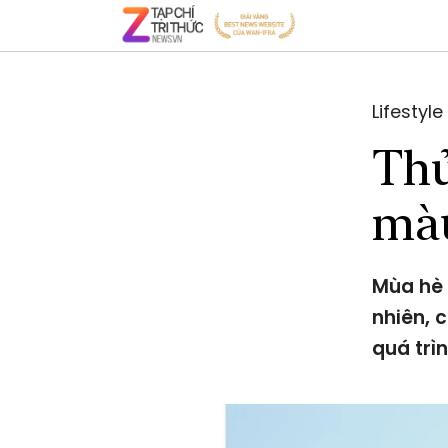
Lifestyle
Thủ
màu
Mùa hè 
nhiên, 
quá trì