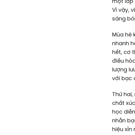
một lớp 
Vì vậy, 
sáng bó
Mùa hè k
nhanh hơ
hết, cơ 
điều hòa
lượng lư
với bạc 
Thứ hai,
chất xúc
học diễ
nhẫn bạc
hiệu xỉ