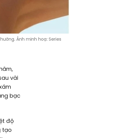
thường. Ảnh minh hoạ: Series
 năm,
sau vài
 xám
rằng bạc
iệt độ
g tạo