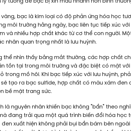
n lý tưởng để bạc bị xỉn màu nhanh hơn bình thườn
 vàng, bạc là kim loại có độ phản ứng hóa học tư
ng môi trường hằng ngày, bạc liên tục tiếp xúc vớ
ẩm và nhiều hợp chất khác từ cơ thể con người. Mộ
c nhân quan trọng nhất là lưu huỳnh.
 thể nhìn thấy bằng mắt thường, các hợp chất ch
n tồn tại trong môi trường và đặc biệt có mặt vớ
ỏ trong mồ hôi. Khi bạc tiếp xúc với lưu huỳnh, ph
 sẽ tạo ra bạc sulfide, hợp chất có màu xám đen
ên bề mặt trang sức.
h là nguyên nhân khiến bạc không "bẩn" theo ngh
à đang trải qua một quá trình biến đổi hóa học t
 đen xuất hiện không phải bụi bẩn bám bên ngoài