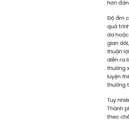
hơn đáng
Độ ẩm c
quá trình
da hoặc 
gian dài
thuận l
diễn ra 
thường x
luyện th
thường 
Tuy nhiê
Thành ph
theo ch