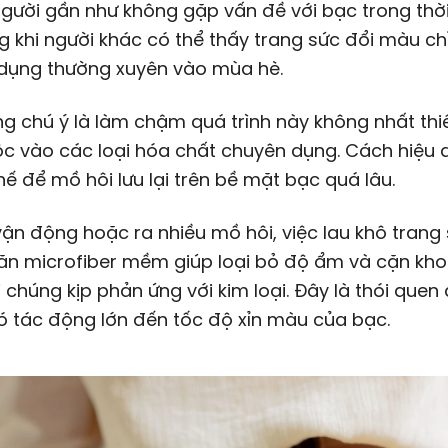
gười gần như không gặp vấn đề với bạc trong thời
ng khi người khác có thể thấy trang sức đổi màu ch
 dụng thường xuyên vào mùa hè.
g chú ý là làm chậm quá trình này không nhất thi
c vào các loại hóa chất chuyên dụng. Cách hiệu 
hế để mồ hôi lưu lại trên bề mặt bạc quá lâu.
vận động hoặc ra nhiều mồ hôi, việc lau khô trang
ăn microfiber mềm giúp loại bỏ độ ẩm và cặn kh
i chúng kịp phản ứng với kim loại. Đây là thói quen
ó tác động lớn đến tốc độ xỉn màu của bạc.