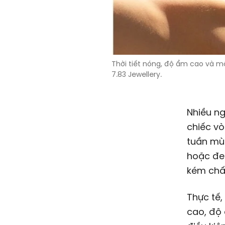
Thời tiết nóng, độ ẩm cao và m
7.83 Jewellery.
Nhiều ng
chiếc v
tuần mù
hoặc đen
kém chấ
Thực tế,
cao, độ 