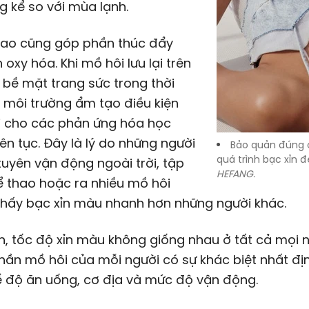
 kể so với mùa lạnh.
ao cũng góp phần thúc đẩy
 oxy hóa. Khi mồ hôi lưu lại trên
bề mặt trang sức trong thời
, môi trường ẩm tạo điều kiện
ợi cho các phản ứng hóa học
liên tục. Đây là lý do những người
Bảo quản đúng 
quá trình bạc xỉn 
uyên vận động ngoài trời, tập
HEFANG.
ể thao hoặc ra nhiều mồ hôi
thấy bạc xỉn màu nhanh hơn những người khác.
n, tốc độ xỉn màu không giống nhau ở tất cả mọi n
ần mồ hôi của mỗi người có sự khác biệt nhất đị
ế độ ăn uống, cơ địa và mức độ vận động.