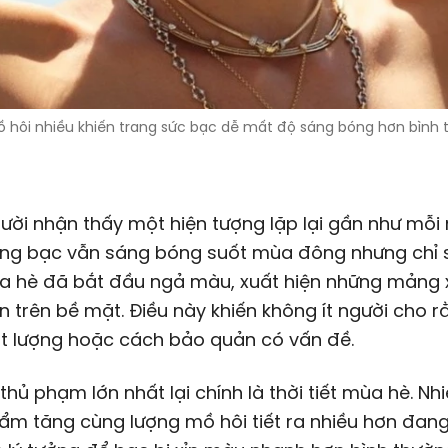
ồ hôi nhiều khiến trang sức bạc dễ mất độ sáng bóng hơn bình 
ười nhận thấy một hiện tượng lặp lại gần như mỗi
òng bạc vẫn sáng bóng suốt mùa đông nhưng chỉ 
a hè đã bắt đầu ngả màu, xuất hiện những mảng
 trên bề mặt. Điều này khiến không ít người cho 
t lượng hoặc cách bảo quản có vấn đề.
 thủ phạm lớn nhất lại chính là thời tiết mùa hè. Nh
ẩm tăng cùng lượng mồ hôi tiết ra nhiều hơn đan