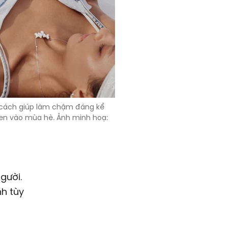
cách giúp làm chậm đáng kể
đen vào mùa hè. Ảnh minh hoạ:
gười.
nh tùy