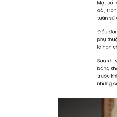
Một số n
dài, tro
tuần sử
Điều đán
phụ thuộ
là hạn c
Sau khi 
bằng kh
trước kh
nhưng c