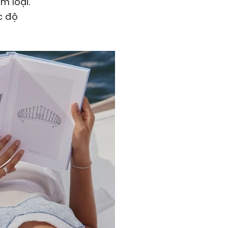
m loại.
c độ