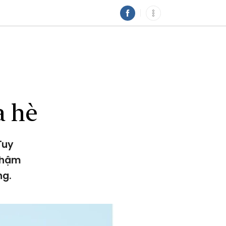
a hè
Tuy
 chậm
ng.