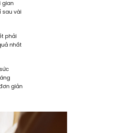
 gian
ỉ sau vài
ết phải
quả nhất
 sức
oáng
 đơn giản