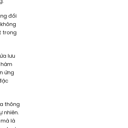
g.
ơng đối
i không
t trong
ứa lưu
i hàm
ản ứng
 đặc
ĩa thông
ự nhiên.
 mà là