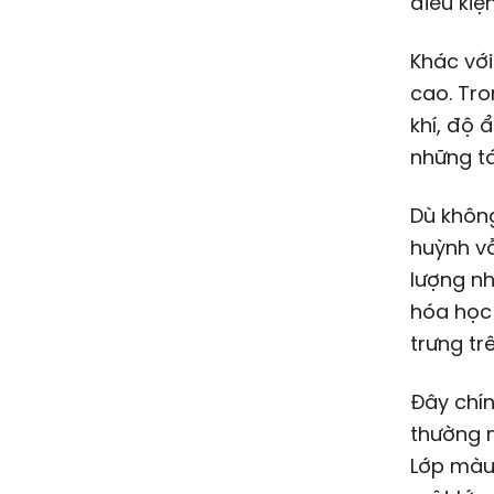
điều kiệ
Khác với
cao. Tro
khí, độ 
những tá
Dù không
huỳnh vẫ
lượng nh
hóa học
trưng tr
Đây chín
thường m
Lớp màu