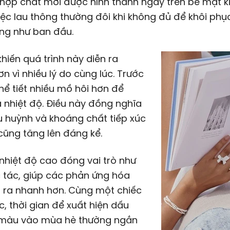
hợp chất mới được hình thành ngay trên bề mặt ki
việc lau thông thường đôi khi không đủ để khôi phụ
ng như ban đầu.
hiến quá trình này diễn ra
n vì nhiều lý do cùng lúc. Trước
thể tiết nhiều mồ hôi hơn để
 nhiệt độ. Điều này đồng nghĩa
u huỳnh và khoáng chất tiếp xúc
cũng tăng lên đáng kể.
 nhiệt độ cao đóng vai trò như
 tác, giúp các phản ứng hóa
n ra nhanh hơn. Cùng một chiếc
, thời gian để xuất hiện dấu
n màu vào mùa hè thường ngắn