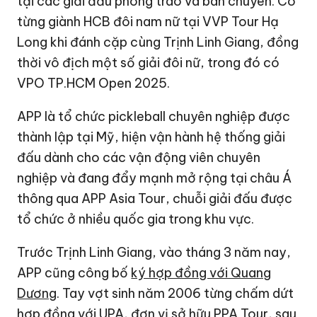
tại các giải đấu phong trào và bán chuyên. Cô
từng giành HCB đôi nam nữ tại VVP Tour Hạ
Long khi đánh cặp cùng Trịnh Linh Giang, đồng
thời vô địch một số giải đôi nữ, trong đó có
VPO TP.HCM Open 2025.
APP là tổ chức pickleball chuyên nghiệp được
thành lập tại Mỹ, hiện vận hành hệ thống giải
đấu dành cho các vận động viên chuyên
nghiệp và đang đẩy mạnh mở rộng tại châu Á
thông qua APP Asia Tour, chuỗi giải đấu được
tổ chức ở nhiều quốc gia trong khu vực.
Trước Trịnh Linh Giang, vào tháng 3 năm nay,
APP cũng công bố
ký hợp đồng với Quang
Dương
. Tay vợt sinh năm 2006 từng chấm dứt
hợp đồng với UPA, đơn vị sở hữu PPA Tour, sau