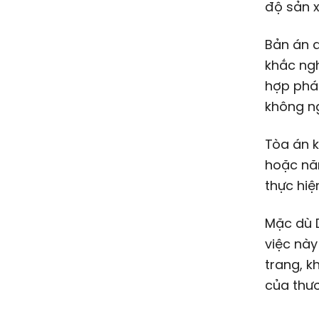
độ sản x
Bản án d
khắc ngh
hợp phá
không ng
Tòa án k
hoặc năn
thực hiệ
Mặc dù D
việc này
trang, k
của thươ