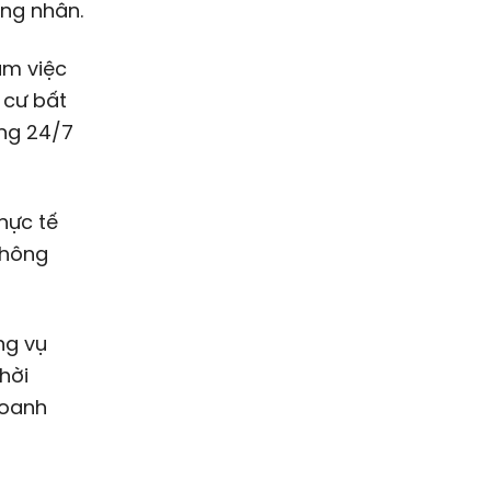
ông nhân.
àm việc
 cư bất
ng 24/7
hực tế
không
ng vụ
hời
doanh