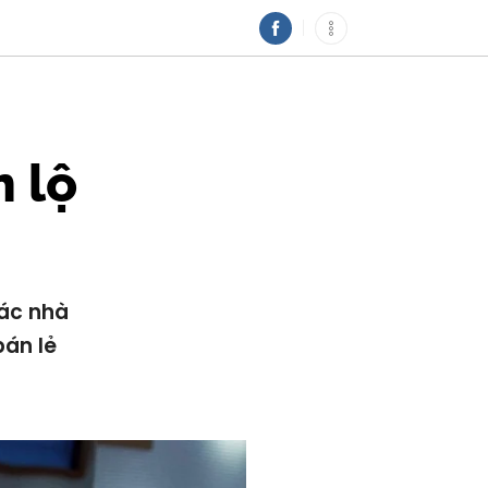
 lộ
các nhà
bán lẻ