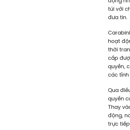
động nhậ
túi với 
đưa tin.
Carabini
hoạt độ
thời tra
cấp đượ
quyền, 
các tỉnh
Qua điều
quyền c
Thay vào
động, n
trực tiế