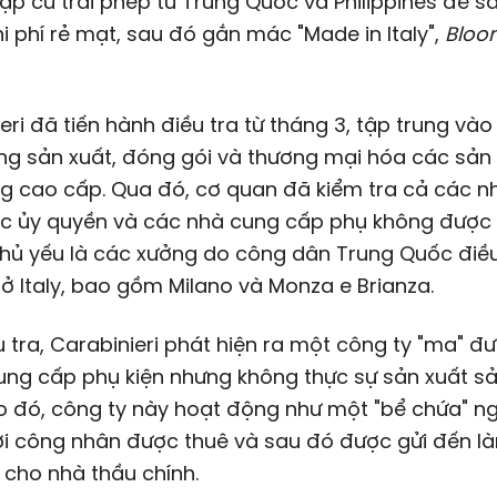
p cư trái phép từ Trung Quốc và Philippines để s
chi phí rẻ mạt, sau đó gắn mác "Made in Italy",
Bloo
eri đã tiến hành điều tra từ tháng 3, tập trung vào
ng sản xuất, đóng gói và thương mại hóa các sả
ng cao cấp. Qua đó, cơ quan đã kiểm tra cả các 
c ủy quyền và các nhà cung cấp phụ không được
chủ yếu là các xưởng do công dân Trung Quốc điề
 ở Italy, bao gồm Milano và Monza e Brianza.
 tra, Carabinieri phát hiện ra một công ty "ma" đ
ung cấp phụ kiện nhưng không thực sự sản xuất s
 đó, công ty này hoạt động như một "bể chứa" ng
ơi công nhân được thuê và sau đó được gửi đến là
p cho nhà thầu chính.