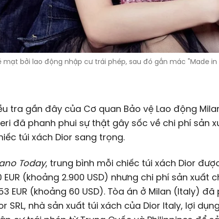
í rẻ mạt bởi lao động nhập cư trái phép, sau đó gắn mác "Made in 
u tra gần đây của Cơ quan Bảo vệ Lao động Milan 
eri đã phanh phui sự thật gây sốc về chi phí sản 
iếc túi xách Dior sang trọng.
lano Today
, trung bình mỗi chiếc túi xách Dior đượ
00 EUR (khoảng
2.900 USD
) nhưng chi phí sản xuất c
53 EUR (khoảng
60 USD
). Tòa án ở Milan (Italy) đã
or SRL, nhà sản xuất túi xách của Dior Italy, lợi dụn