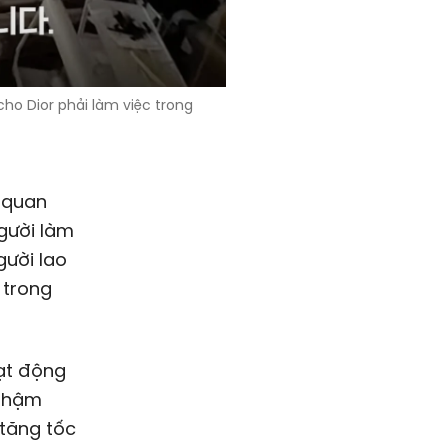
ho Dior phải làm việc trong
ơ quan
gười làm
gười lao
 trong
oạt động
 Thậm
 tăng tốc