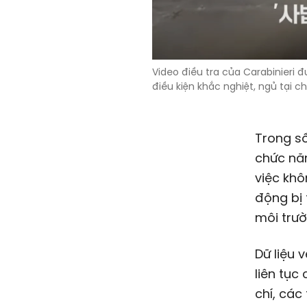
Video điều tra của Carabinieri 
điều kiện khắc nghiệt, ngủ tại c
Trong số
chức năn
việc khô
động bị 
môi trườ
Dữ liệu 
liên tục
chí, các