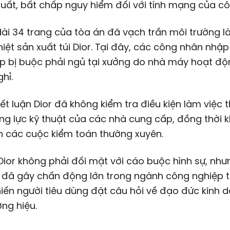
uất, bất chấp nguy hiểm đối với tính mạng của c
ài 34 trang của tòa án đã vạch trần môi trường l
iệt sản xuất túi Dior. Tại đây, các công nhân nhập
p bị buộc phải ngủ tại xưởng do nhà máy hoạt độ
hỉ.
ết luận Dior đã không kiểm tra điều kiện làm việc t
g lực kỹ thuật của các nhà cung cấp, đồng thời 
n các cuộc kiểm toán thường xuyên.
ior không phải đối mặt với cáo buộc hình sự, như
 đã gây chấn động lớn trong ngành công nghiệp t
hiến người tiêu dùng đặt câu hỏi về đạo đức kinh 
ng hiệu.