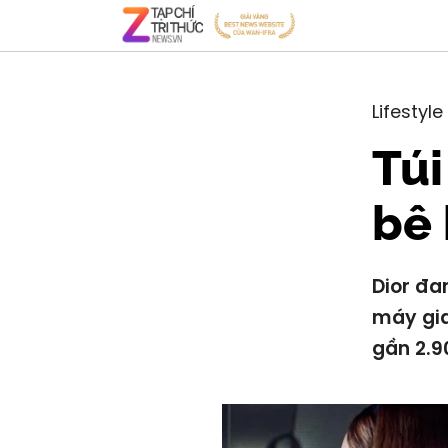
Lifestyle
Túi
bê 
Dior đa
máy gia
gần 2.9