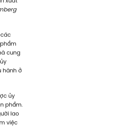
ản xuất
mberg
 các
n phẩm
nhà cung
 ủy
u hành ở
ược ủy
ản phẩm.
ười lao
m việc