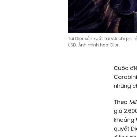
Túi Dior sản xuất túi với chi ph
USD. Ảnh minh họa: Dior.
Cuộc điề
Carabini
những ch
Theo
Mi
giá 2.6
khoảng 
quyết Di