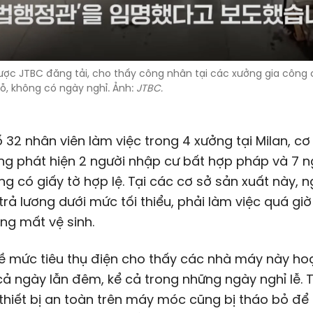
được JTBC đăng tải, cho thấy công nhân tại các xưởng gia công c
hỗ, không có ngày nghỉ. Ảnh:
JTBC.
 32 nhân viên làm việc trong 4 xưởng tại Milan, c
g phát hiện 2 người nhập cư bất hợp pháp và 7 n
ng có giấy tờ hợp lệ. Tại các cơ sở sản xuất này, n
trả lương dưới mức tối thiểu, phải làm việc quá giờ
ng mất vệ sinh.
về mức tiêu thụ điện cho thấy các nhà máy này h
 cả ngày lẫn đêm, kể cả trong những ngày nghỉ lễ.
 thiết bị an toàn trên máy móc cũng bị tháo bỏ để