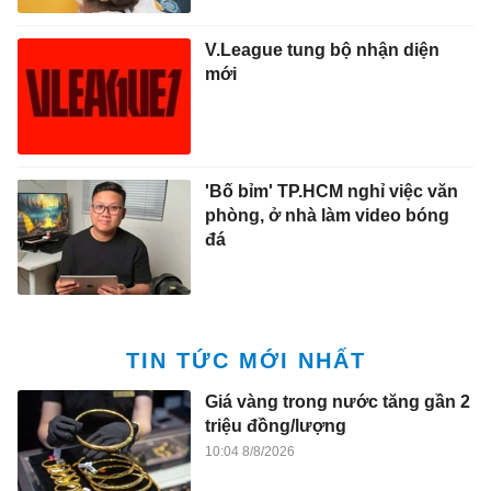
'Bố bỉm' TP.HCM nghỉ việc văn
phòng, ở nhà làm video bóng
đá
TIN TỨC MỚI NHẤT
Giá vàng trong nước tăng gần 2
triệu đồng/lượng
10:04 8/8/2026
Nhóm thực phẩm mẹ bầu nên
gạch tên khỏi thực đơn
10:00 8/8/2026