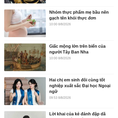
Giấc mộng lớn trên biển của
người Tây Ban Nha
10:00 8/8/2026
Hai chị em sinh đôi cùng tốt
nghiệp xuất sắc Đại học Ngoại
ngữ
09:53 8/8/2026
Lời khai của kẻ đánh đập dã
man con riêng của 'vợ hờ'
09:51 8/8/2026
Giá vàng tăng, chứng khoán Mỹ
lập kỷ lục