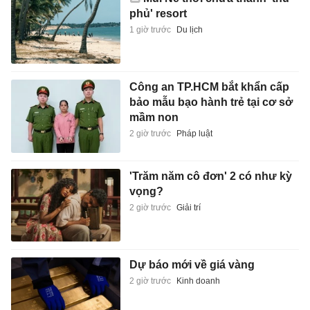
bảo mẫu bạo hành trẻ tại cơ sở
mầm non
2 giờ trước
Pháp luật
'Trăm năm cô đơn' 2 có như kỳ
vọng?
2 giờ trước
Giải trí
Dự báo mới về giá vàng
2 giờ trước
Kinh doanh
Thông tin mới vụ bảo mẫu bắn
dây thun vào lòng bàn chân trẻ
2 giờ trước
Xã hội