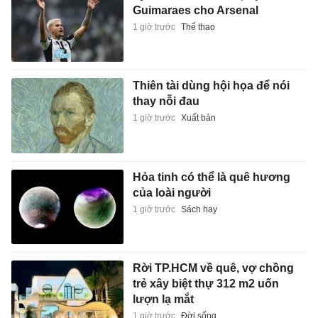
thay nỗi đau
1 giờ trước
Xuất bản
Hỏa tinh có thể là quê hương
của loài người
1 giờ trước
Sách hay
Rời TP.HCM về quê, vợ chồng
trẻ xây biệt thự 312 m2 uốn
lượn lạ mắt
1 giờ trước
Đời sống
Thông số giúp tuyển Việt Nam
đứng đầu ASEAN Cup 2026
1 giờ trước
Thể thao