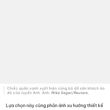
Chiếc quần xanh xuất hiện cùng bộ đồ sân khách áo
đỏ của tuyển Anh. Ảnh:
Mike Segar/Reuters.
Lựa chọn này cũng phản ánh xu hướng thiết kế
kit hiện đại. Thay vì tạo thêm nhiều biến thể
chỉ khác nhau ở một vài chi tiết, các hãng thể
thao ngày càng ưu tiên những bộ trang phục
có thể linh hoạt kết hợp giữa các thành phần.
Điều đó giúp duy trì tính nhận diện xuyên suốt