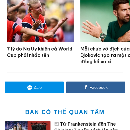
7 lý do Na Uy khiến cả World
Mỗi chức vô địch của
Cup phải nhắc tên
Djokovic tạo ra một 
đồng hồ xa xỉ
Zalo
Facebook
BẠN CÓ THỂ QUAN TÂM
Từ Frankenstein đến The
Shining: 7 cuốn sách lên sàn
diễn thời trang
Học trò Rafael Nadal thành
'ngôi sao quần vợt' thế hệ mới