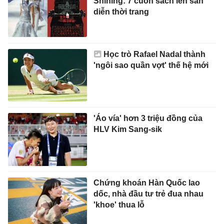
'Áo vía' hơn 3 triệu đồng của
HLV Kim Sang-sik
Chứng khoán Hàn Quốc lao
dốc, nhà đầu tư trẻ đua nhau
'khoe' thua lỗ
V.League tung bộ nhận diện
mới