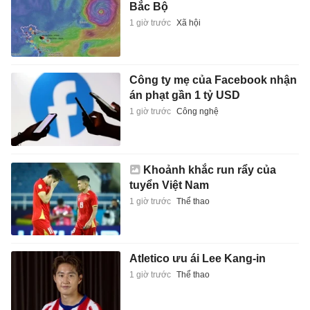
án phạt gần 1 tỷ USD
1 giờ trước
Công nghệ
Khoảnh khắc run rẩy của
tuyển Việt Nam
1 giờ trước
Thể thao
Atletico ưu ái Lee Kang-in
1 giờ trước
Thể thao
Hậu vệ Tottenham được chào
mời tới MU
1 giờ trước
Thể thao