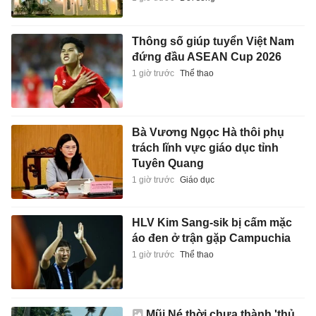
Bà Vương Ngọc Hà thôi phụ
trách lĩnh vực giáo dục tỉnh
Tuyên Quang
1 giờ trước
Giáo dục
HLV Kim Sang-sik bị cấm mặc
áo đen ở trận gặp Campuchia
1 giờ trước
Thể thao
Mũi Né thời chưa thành 'thủ
phủ' resort
1 giờ trước
Du lịch
Công an TP.HCM bắt khẩn cấp