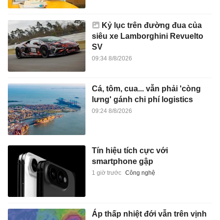
Cá, tôm, cua... vẫn phải 'còng
lưng' gánh chi phí logistics
09:24 8/8/2026
Tín hiệu tích cực với
smartphone gập
1 giờ trước
Công nghệ
Áp thấp nhiệt đới vẫn trên vịnh
Bắc Bộ
1 giờ trước
Xã hội
Công ty mẹ của Facebook nhận