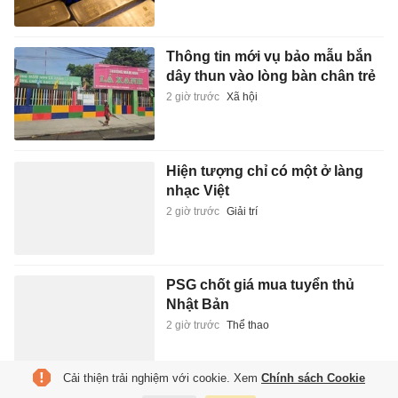
Hiện tượng chỉ có một ở làng
nhạc Việt
2 giờ trước
Giải trí
PSG chốt giá mua tuyển thủ
Nhật Bản
2 giờ trước
Thể thao
Trà trong 'đại trà' nghĩa là gì?
2 giờ trước
Xuất bản
Cải thiện trải nghiệm với cookie. Xem
Chính sách Cookie
Giới siêu giàu Mỹ đổ xô săn 'thị