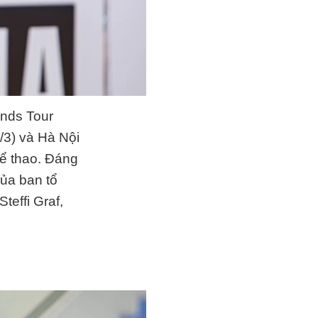
ends Tour
/3) và Hà Nội
hể thao. Đáng
của ban tổ
teffi Graf,