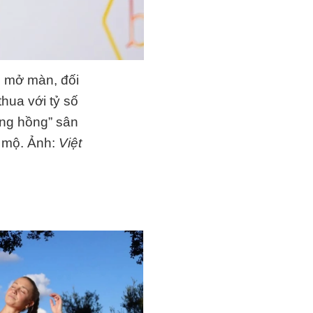
ễn mở màn, đối
hua với tỷ số
óng hồng” sân
 mộ. Ảnh:
Việt