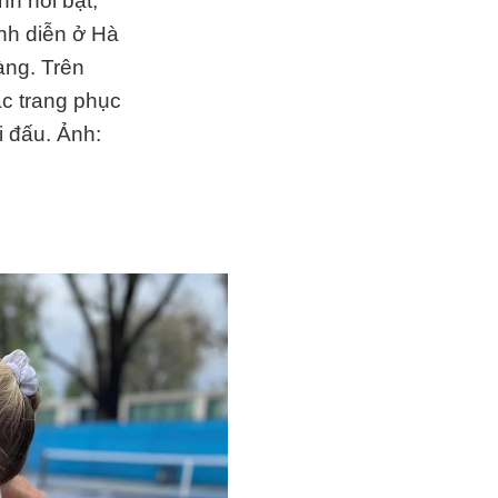
h nổi bật,
ình diễn ở Hà
àng. Trên
ặc trang phục
i đấu. Ảnh: