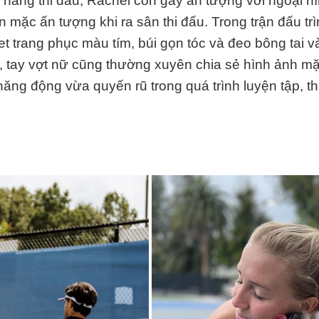
năng thi đấu, Rachel còn gây ấn tượng với ngoại hìn
 mặc ấn tượng khi ra sân thi đấu. Trong trận đấu tr
set trang phục màu tím, búi gọn tóc và đeo bông tai v
, tay vợt nữ cũng thường xuyên chia sẻ hình ảnh m
năng động vừa quyến rũ trong quá trình luyện tập, th