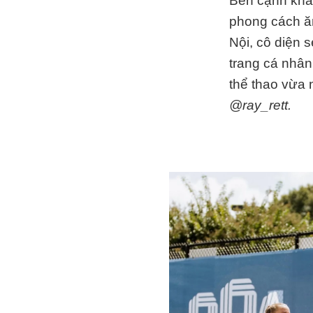
Bên cạnh khả 
phong cách ăn
Nội, cô diện 
trang cá nhân
thể thao vừa 
@ray_rett.