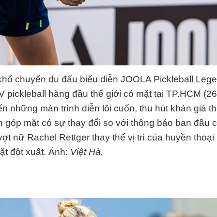
khổ chuyến du đấu biểu diễn JOOLA Pickleball Leg
 pickleball hàng đầu thế giới có mặt tại TP.HCM (26
ến những màn trình diễn lôi cuốn, thu hút khán giả t
nh góp mặt có sự thay đổi so với thông báo ban đầu 
vợt nữ Rachel Rettger thay thế vị trí của huyền thoại S
t đột xuất. Ảnh:
Việt Hà.