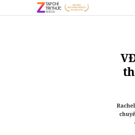
VĐ
th
Rachel
chuyế