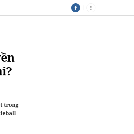
yền
ai?
t trong
leball
.