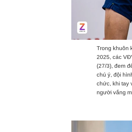
Trong khuôn 
2025, các VĐV
(27/3), đem đ
chú ý, đội hì
chức, khi tay 
người vắng mặ