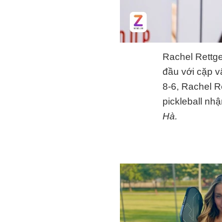
Rachel Rettger
đầu với cặp v
8-6, Rachel R
pickleball nh
Hà.