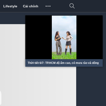
Lifestyle
Cải chính
Thời tiết 6/7: TP.HCM độ ẩm cao, có mưa rào và dông