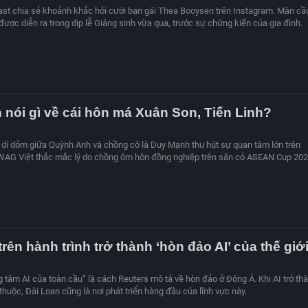
st chia sẻ khoảnh khắc hỏi cưới bạn gái Thea Booysen trên Instagram. Màn cầ
ược diễn ra trong dịp lễ Giáng sinh vừa qua, trước sự chứng kiến của gia đình.
nói gì về cái hôn má Xuân Son, Tiến Linh?
" dí dỏm giữa Quỳnh Anh và chồng cô là Duy Mạnh thu hút sự quan tâm lớn trên
WAG Việt thắc mắc lý do chồng ôm hôn đồng nghiệp trên sân cỏ ASEAN Cup 202
rên hành trình trở thành ‘hòn đảo AI’ của thế giớ
ng tâm AI của toàn cầu” là cách Reuters mô tả về hòn đảo ở Đông Á. Khi AI trở th
huộc, Đài Loan cũng là nơi phát triển hàng đầu của lĩnh vực này.