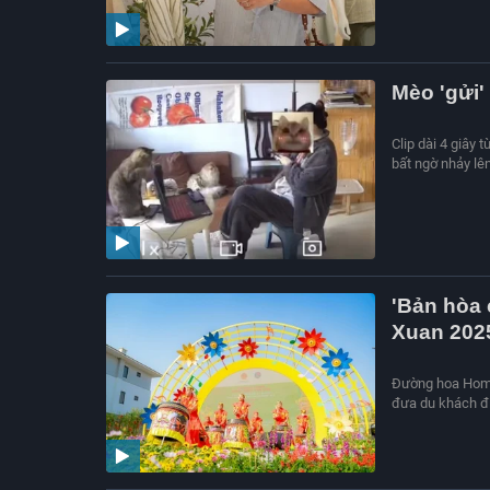
Mèo 'gửi'
Clip dài 4 giây 
bất ngờ nhảy lên
'Bản hòa 
Xuan 202
Đường hoa Home 
đưa du khách đi