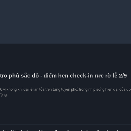
ro phủ sắc đỏ - điểm hẹn check-in rực rỡ lễ 2/9
HCM không khí đại lễ lan tỏa trên từng tuyến phố, trong nhịp sống hiện đại của đô 
động.