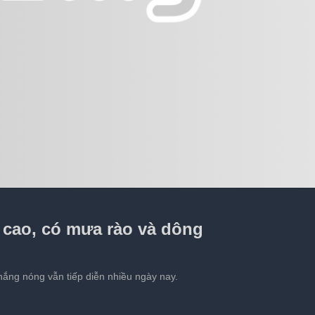
âu là ‘lý do ở lại’ với nghề của người trẻ?
m cao, có mưa rào và dông
nắng nóng vẫn tiếp diễn nhiều ngày nay.