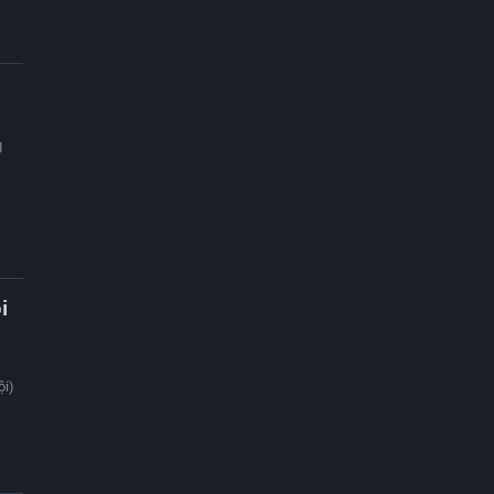
g
i
ội)