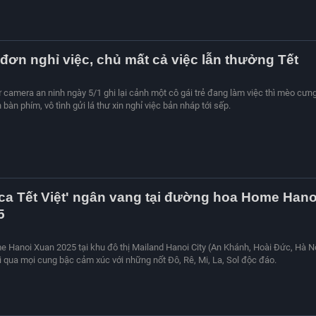
 đơn nghỉ việc, chủ mất cả việc lẫn thưởng Tết
từ camera an ninh ngày 5/1 ghi lại cảnh một cô gái trẻ đang làm việc thì mèo cưn
 bàn phím, vô tình gửi lá thư xin nghỉ việc bản nháp tới sếp.
ca Tết Việt' ngân vang tại đường hoa Home Hano
5
Hanoi Xuan 2025 tại khu đô thị Mailand Hanoi City (An Khánh, Hoài Đức, Hà N
 qua mọi cung bậc cảm xúc với những nốt Đô, Rê, Mi, La, Sol độc đáo.