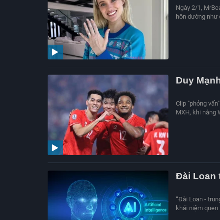
Ngày 2/1, MrBea
hôn dường như đ
Duy Mạnh 
Clip "phỏng vấn
MXH, khi nàng 
Đài Loan t
“Đài Loan - tru
khái niệm quen t