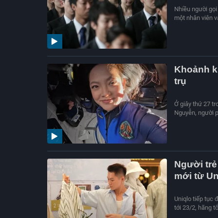
Nhiều người gọi 
một nhân viên v
Khoảnh kh
trụ
Ở giây thứ 27 t
Nguyễn, người ph
Người tr
mới từ Un
Uniqlo tiếp tục
tới 23/2, hãng t