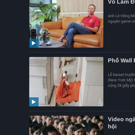
Võ Lâm Đạ
Anh Lê Hồng Min
nguyên game onl
Phố Wall 
Lễ baraat truyề
(New York Mỹ) t
cộng 28 giấy ph
Video ngà
hội