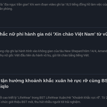
là "địa ngục trần gian" khi xem đoạn video ghi lại 18,5 tiếng đồng hồ làm việc củ
ăn phòng.
ắc nữ phi hành gia nói 'Xin chào Việt Nam' từ v
rong clip ghi lại hành trình vào không gian của tàu New Shepard hôm 14/4, Aman
ụ nữ gốc Việt đầu tiên du hành vũ trụ, gửi lời chào bằng tiếng Việt.
ẻ tận hưởng khoảnh khắc xuân hè rực rỡ cùng B
iqlo
 đề cao triết lý ‘LifeWear’ trong BST LifeWear Xuân/Hè “Khoảnh khắc rực rỡ”. Từ 
ổ chức giới thiệu BST mới, thu hút nhiều người tới trải nghiệm.