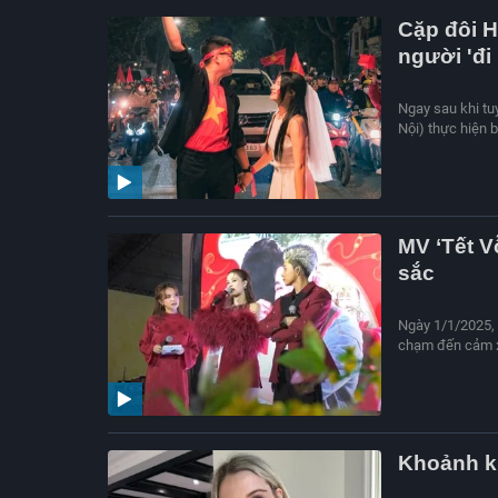
Cặp đôi H
người 'đi
Ngay sau khi tu
Nội) thực hiện 
MV ‘Tết V
sắc
Ngày 1/1/2025, 
chạm đến cảm xú
Khoảnh k