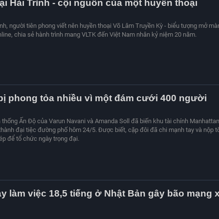
i Hải Trình - cội nguồn của một huyền thoại
h, người tiên phong viết nên huyền thoại Võ Lâm Truyền Kỳ - biểu tượng mở mà
ine, chia sẻ hành trình mang VLTK đến Việt Nam nhân kỷ niệm 20 năm.
bị phong tỏa nhiều vì một đám cưới 400 người
n thống Ấn Độ của Varun Navani và Amanda Soll đã biến khu tài chính Manhatta
hành đại tiệc đường phố hôm 24/5. Được biết, cặp đôi đã chi mạnh tay và nộp t
ép để tổ chức ngày trọng đại.
y làm việc 18,5 tiếng ở Nhật Bản gây bão mạng 