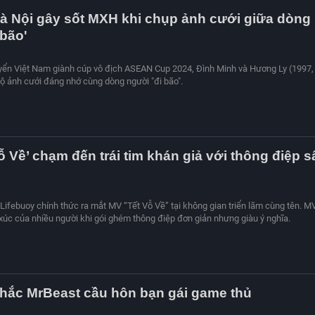
à Nội gây sốt MXH khi chụp ảnh cưới giữa dòng
 bão'
yển Việt Nam giành cúp vô địch ASEAN Cup 2024, Đình Minh và Hương Ly (1997,
bộ ảnh cưới đáng nhớ cùng dòng người "đi bão".
ỗ Về’ chạm đến trái tim khán giả với thông điệp s
Lifebuoy chính thức ra mắt MV “Tết Vỗ Về” tại không gian triển lãm cùng tên. M
c của nhiều người khi gói ghém thông điệp đơn giản nhưng giàu ý nghĩa.
hắc MrBeast cầu hôn bạn gái game thủ