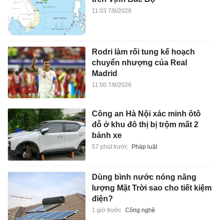
11:03 7/8/2026
Rodri làm rối tung kế hoạch
chuyển nhượng của Real
Madrid
11:00 7/8/2026
Công an Hà Nội xác minh ôtô
đỗ ở khu đô thị bị trộm mất 2
bánh xe
57 phút trước
Pháp luật
Dùng bình nước nóng năng
lượng Mặt Trời sao cho tiết kiệm
điện?
1 giờ trước
Công nghệ