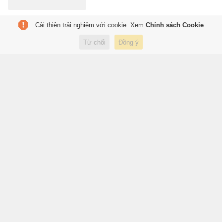
Cải thiện trải nghiệm với cookie. Xem
Chính sách Cookie
Yếu tố quyết định dòng vốn EU
đầu tư vào TP.HCM
Từ chối
Đồng ý
2 giờ trước
Kinh doanh
Real Madrid chần chừ,
Barcelona sắp cuỗm Rodri
2 giờ trước
Thể thao
Vàng thế giới hạ nhiệt, dầu thô
bật tăng
2 giờ trước
Kinh doanh
Cuộc sống hiện tại của Hồng