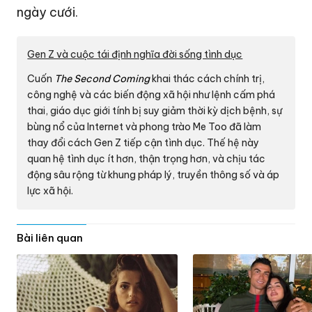
ngày cưới.
Gen Z và cuộc tái định nghĩa đời sống tình dục
Cuốn
The Second Coming
khai thác cách chính trị,
công nghệ và các biến động xã hội như lệnh cấm phá
thai, giáo dục giới tính bị suy giảm thời kỳ dịch bệnh, sự
bùng nổ của Internet và phong trào Me Too đã làm
thay đổi cách Gen Z tiếp cận tình dục. Thế hệ này
quan hệ tình dục ít hơn, thận trọng hơn, và chịu tác
động sâu rộng từ khung pháp lý, truyền thông số và áp
lực xã hội.
Bài liên quan