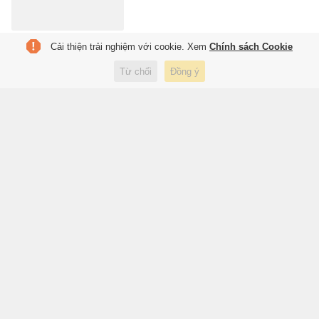
Cải thiện trải nghiệm với cookie. Xem
Chính sách Cookie
Hà Nội xem xét miễn nhiệm
chức Ủy viên UBND TP với 11
Từ chối
Đồng ý
giám đốc sở, ngành
1 giờ trước
Xã hội
Thêm quán cà phê của ông
Đặng Lê Nguyên Vũ mở tại Mỹ
2 giờ trước
Du lịch
Tuyển Indonesia và lời hẹn 'hai
năm nữa' bất tận
2 giờ trước
Thể thao