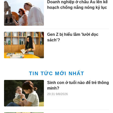
Doanh nghiệp ở châu Âu lên kế
hoạch chống nắng nóng kỷ lục
Gen Z bị hiểu lầm 'lười đọc
sách'?
TIN TỨC MỚI NHẤT
Sinh con ở tuổi nào để trẻ thông
minh?
20:31 9/8/2026