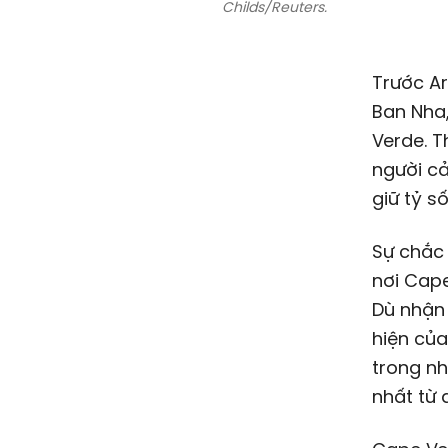
Childs/Reuters.
Trước Ar
Ban Nha
Verde. T
người cả
giữ tỷ số
Sự chắc
nơi Cape
Dù nhận 
hiện củ
trong nh
nhất từ 