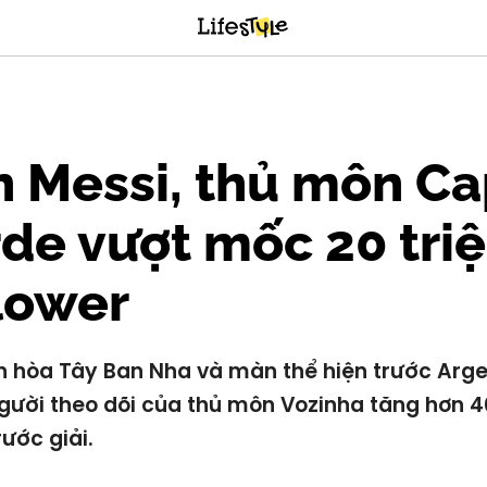
 Messi, thủ môn C
de vượt mốc 20 tri
lower
n hòa Tây Ban Nha và màn thể hiện trước Arge
gười theo dõi của thủ môn Vozinha tăng hơn 4
rước giải.