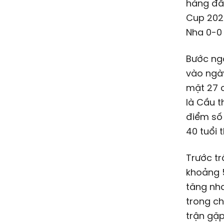
hàng đầu
Cup 202
Nha 0-0
Bước ng
vào ngày
mặt 27 c
là Cầu t
điểm số 
40 tuổi 
Trước tr
khoảng 5
tăng nha
trong ch
trận gặp