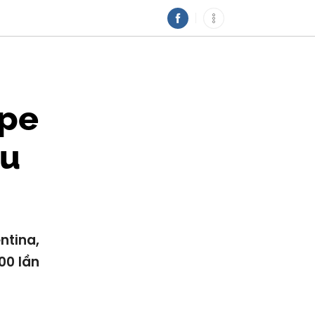
ape
ệu
ntina,
00 lần