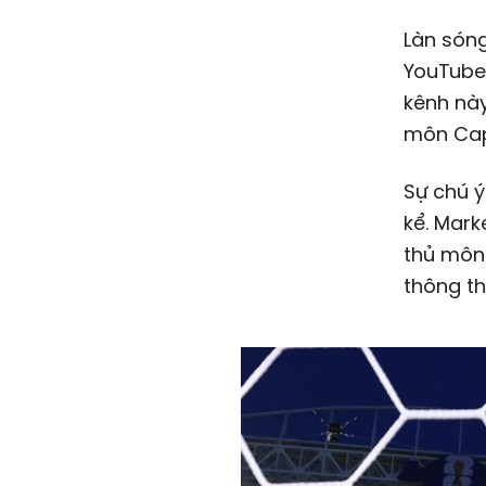
Làn són
YouTube 
kênh này
môn Cap
Sự chú ý
kể. Mark
thủ môn
thông th