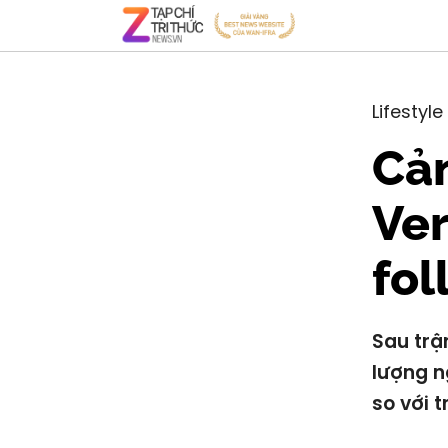
Lifestyle
Cản
Ver
fol
Sau trậ
lượng n
so với t