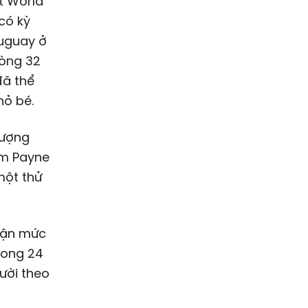
t World
có kỳ
ruguay ở
vòng 32
đã thể
hỏ bé.
tượng
im Payne
một thử
hận mức
rong 24
ười theo