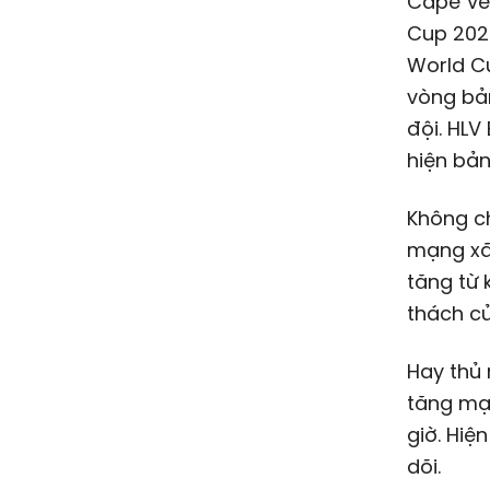
Cape Ve
Cup 202
World C
vòng bản
đội. HLV
hiện bản
Không ch
mạng xã 
tăng từ 
thách củ
Hay thủ
tăng mạn
giờ. Hiệ
dõi.