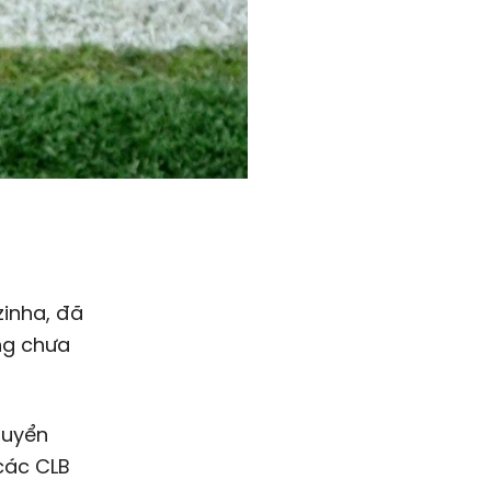
zinha, đã
ong chưa
tuyển
các CLB