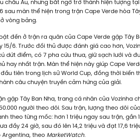
 châu Âu, nhưng bất ngờ trở thành hiện tượng tại
6 sau màn thể hiện trong trận Cape Verde hòa Tâ
 ở vòng bảng.
oặt đến ở trận ra quân của Cape Verde gặp Tây 
 15/6. Trước đối thủ được đánh giá cao hơn, Vozi
ú dứt điểm, có 7 pha cứu thua, giữ sạch lưới và 
hủ hay nhất trận. Màn thể hiện này giúp Cape Verd
đầu tiên trong lịch sử World Cup, đồng thời biến 
thành câu chuyện truyền cảm hứng của giải.
ận gặp Tây Ban Nha, trang cá nhân của Vozinha ch
0.000 người theo dõi. Sau trận, lượng theo dõi củ
nh theo từng mốc: hơn 1 triệu ngay sau trận, gần 1
ưa đầy 24 giờ, sau đó lên 14,2 triệu và đạt 17,6 triệ
 Argentina, theo
MarketWatch
.