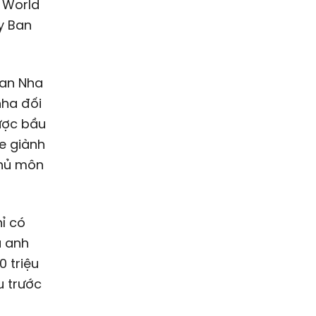
 World
y Ban
Ban Nha
nha đối
được bầu
e giành
thủ môn
ỉ có
a anh
0 triệu
u trước