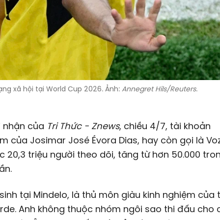
ạng xã hội tại World Cup 2026. Ảnh:
Annegret Hils/Reuters
.
i nhận của
Tri Thức - Znews
, chiều 4/7, tài khoản
m của Josimar José Évora Dias, hay còn gọi là Vo
 20,3 triệu người theo dõi, tăng từ hơn 50.000 tr
ần.
sinh tại Mindelo, là thủ môn giàu kinh nghiệm của 
rde. Anh không thuộc nhóm ngôi sao thi đấu cho 