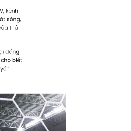
V, kênh
át sóng,
của thủ
mại đáng
 cho biết
uyền