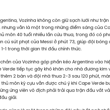
gentina, Vozinha không còn giữ sạch lưới như trận
, nhưng vẫn là một trong những điểm sáng của C
hủ môn 40 tuổi nhiều lần cứu thua, trong đó có p
n cú sút phạt của Messi ở phút 73, giúp đội bóng 
 1-1 trong thời gian thi đấu chính thức.
 chắn của Vozinha góp phần kéo Argentina vào hi
 Verde tiếp tục gây khó khăn cho nhà đương kim v
thêm 2 bàn và đội nhà thua 2-3 sau 120 phút, mà
a thủ môn kỳ cựu vẫn được chú ý khi Cape Verde 
ững ứng viên vô địch phải trải qua trận đấu vất v
đầu giải.