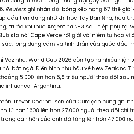
rde cũng là một trong những đội gây bất ngờ nhấ
6.
Reuters
ghi nhận đội bóng xếp hạng 67 thế giới 
up đầu tiên đáng nhớ khi hòa Tây Ban Nha, hòa U
g, trước khi thua Argentina 2-3 sau hiệp phụ tại 
 Bubista nói Cape Verde rời giải với niềm tự hào vì 
 sắc, lòng dũng cảm và tinh thần của quốc đảo n
ỉ Vozinha, World Cup 2026 còn tạo ra nhiều hiện 
hội bất ngờ. Điển hình như hậu vệ New Zealand T
khoảng 5.000 lên hơn 5,8 triệu người theo dõi sau 
a influencer Argentina.
 môn Trevor Doornbusch của Curaçao cũng ghi n
h từ hơn 1.600 lên hơn 27.000 người theo dõi chỉ t
n trang cá nhân của anh đã tăng lên hơn 47.000 ng