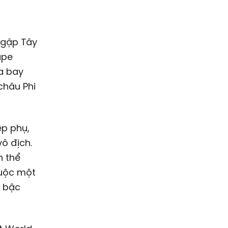
 gặp Tây
ape
ha bay
châu Phi
ệp phụ,
ô địch.
n thể
buộc một
ả bậc