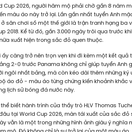
ld Cup 2026, người hâm mộ phải chờ gần 8 năm m
ến màu áo này trở lại. Lần gần nhất tuyển Anh mặ
ở sân chơi số một thế giới là trận tranh hạng ba vớ
p 2018. Kể từ đó, gần 3.000 ngày trôi qua trước kh
nữa xuất hiện trong sắc đỏ quen thuộc.
ại ấy càng trở nên trọn vẹn khi đi kèm một kết quả t
ắng 2-0 trước Panama không chỉ giúp tuyển Anh g
với ngôi nhất bảng, mà còn kéo dài thêm những ký
bộ áo đỏ - màu áo từng chứng kiến khoảnh khắc v
ng lịch sử bóng đá nước này.
thể biết hành trình của thầy trò HLV Thomas Tuche
đâu tại World Cup 2026, màn tái xuất của sắc đỏ
ày vẫn là một trong những hình ảnh giàu ý nghĩa n
m mộ. Đó không chỉ là sự trở lại của một màu áo