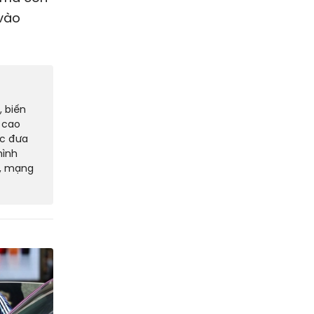
 vào
, biến
 cao
ợc đưa
hình
g, mạng