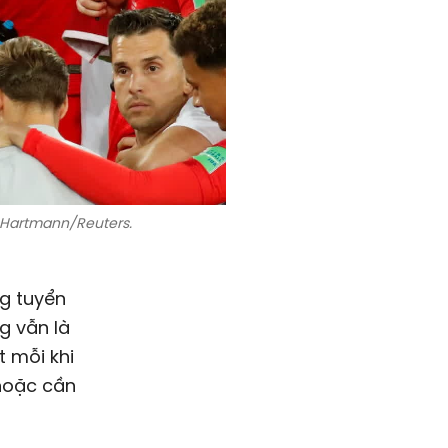
 Hartmann/Reuters.
ng tuyển
g vẫn là
t mỗi khi
 hoặc cần