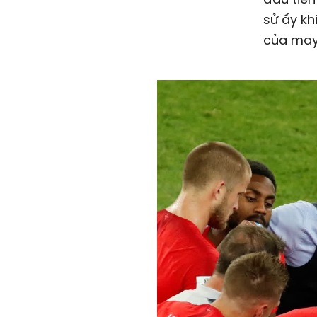
sử ấy k
của may