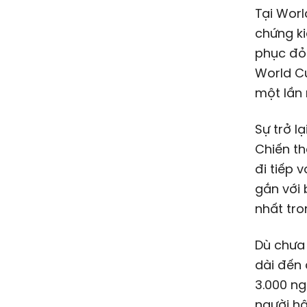
Tại Wor
chứng ki
phục đỏ 
World Cu
một lần 
Sự trở l
Chiến th
đi tiếp 
gắn với 
nhất tro
Dù chưa 
dài đến 
3.000 ng
người hâ