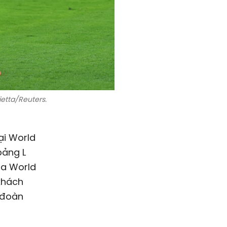
etta/Reuters.
ại World
bảng L
ba World
 khách
n đoàn