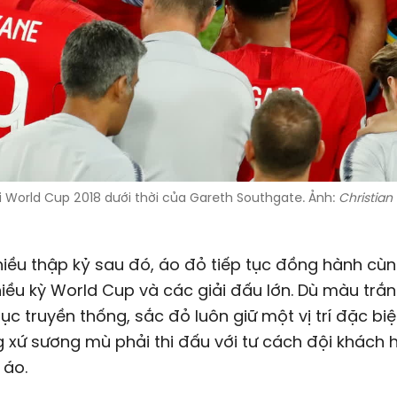
i World Cup 2018 dưới thời của Gareth Southgate. Ảnh:
Christian
iều thập kỷ sau đó, áo đỏ tiếp tục đồng hành cù
iều kỳ World Cup và các giải đấu lớn. Dù màu trắn
ục truyền thống, sắc đỏ luôn giữ một vị trí đặc biệ
 xứ sương mù phải thi đấu với tư cách đội khách
 áo.