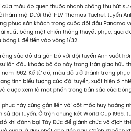
ại của màu áo quen thuộc nhanh chóng thu hút sự 
i hâm mộ. Dưới thời HLV Thomas Tuchel, tuyển An
ang phục sân khách trong cuộc đối đầu Panama v
tái xuất bằng một chiến thắng thuyết phục, qua đ
 bảng L để tiến vào vòng 1/32.
ết rằng sắc đỏ đã gắn bó với đội tuyển Anh suốt hơ
sư lần đầu khoác bộ áo này trong trận giao hữu t
 năm 1962. Kể từ đó, màu đỏ trở thành trang phục
ng tính biểu tượng của đội tuyển, xuất hiện ở nhiề
 và được xem là một phần trong bản sắc của bóng
 phục này cũng gắn liền với cột mốc huy hoàng n
ch sử đội tuyển. Ở trận chung kết World Cup 1966, 
ỏ khi đánh bại Tây Đức để giành chức vô địch thế
 và cũng là duy nhất cho đến nay. Chính khoảnh kh