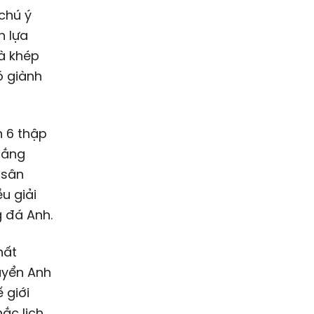
chú ý
h lựa
à khép
ó giành
n 6 thập
hắng
 sân
u giải
 đá Anh.
hất
tuyển Anh
 giới
ắc lịch