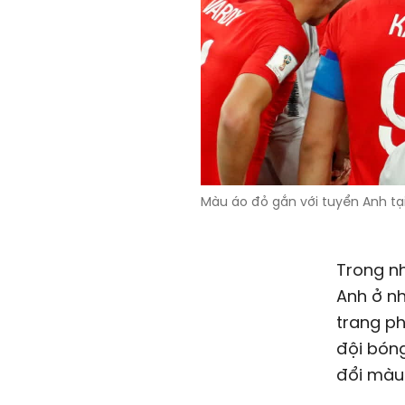
Màu áo đỏ gắn với tuyển Anh tạ
Trong nh
Anh ở nh
trang ph
đội bóng
đổi màu