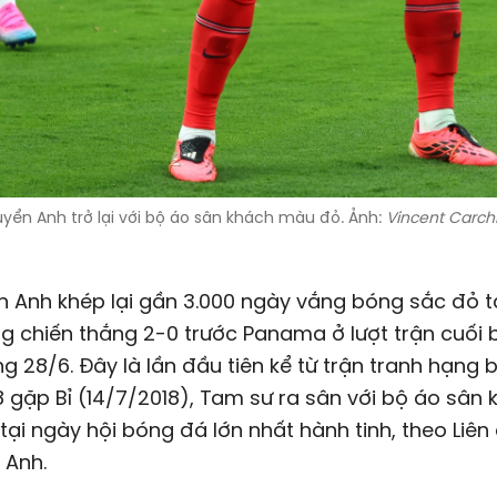
uyển Anh trở lại với bộ áo sân khách màu đỏ. Ảnh:
Vincent Carchi
n Anh khép lại gần 3.000 ngày vắng bóng sắc đỏ t
 chiến thắng 2-0 trước Panama ở lượt trận cuối 
g 28/6. Đây là lần đầu tiên kể từ trận tranh hạng 
 gặp Bỉ (14/7/2018), Tam sư ra sân với bộ áo sân
ại ngày hội bóng đá lớn nhất hành tinh, theo Liê
 Anh.