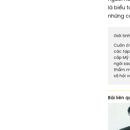
là biểu 
những c
Giới ti
Cuốn
Em
các tạp
cấp Mỹ 
ngôi sao
thẩm mỹ
xã hội v
Bài liên 