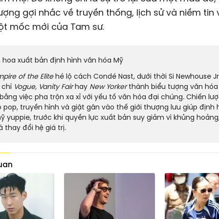
tượng gợi nhắc về truyền thống, lịch sử và niềm tin
ột mốc mới của Tam sư.
nh hoa xuất bản định hình văn hóa Mỹ
pire of the Elite
hé lộ cách Condé Nast, dưới thời Si Newhouse Jr
 chí
Vogue, Vanity Fair
hay
New Yorker
thành biểu tượng văn hóa
bằng việc pha trộn xa xỉ với yếu tố văn hóa đại chúng. Chiến lư
 pop, truyền hình và giật gân vào thế giới thượng lưu giúp định 
 yuppie, trước khi quyền lực xuất bản suy giảm vì khủng hoản
à thay đổi hệ giá trị.
quan