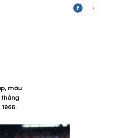
up, màu
n thắng
 1966.