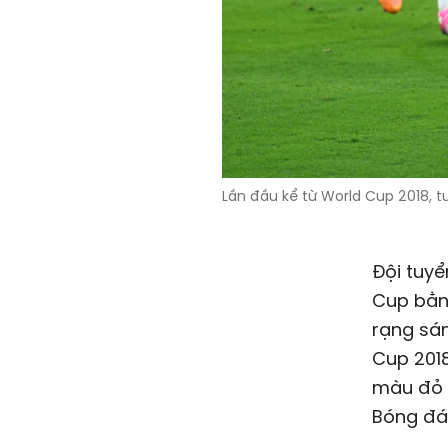
Lần đầu kể từ World Cup 2018, t
Đội tuyể
Cup bằng
rạng sán
Cup 2018
màu đỏ t
Bóng đá