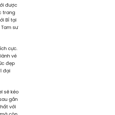
ới được
c trang
i Bỉ tại
i Tam sư
ích cực.
iành vé
 ức đẹp
ĩ đại
l sẽ kéo
 sau gần
hất với
, mà còn