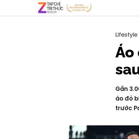
Lifestyle
Áo 
sau
Gần 3.0
áo đỏ b
trước P