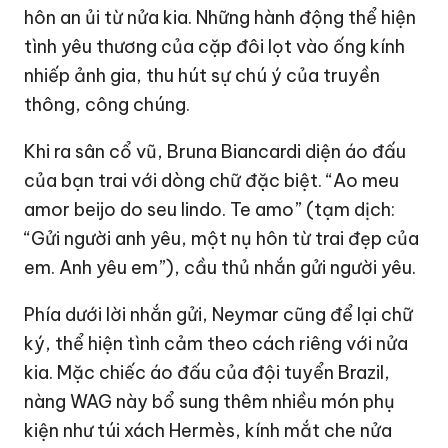
hôn an ủi từ nửa kia. Những hành động thể hiện
tình yêu thương của cặp đôi lọt vào ống kính
nhiếp ảnh gia, thu hút sự chú ý của truyền
thông, công chúng.
Khi ra sân cổ vũ, Bruna Biancardi diện áo đấu
của bạn trai với dòng chữ đặc biệt. “Ao meu
amor beijo do seu lindo. Te amo” (tạm dịch:
“Gửi người anh yêu, một nụ hôn từ trai đẹp của
em. Anh yêu em”), cầu thủ nhắn gửi người yêu.
Phía dưới lời nhắn gửi, Neymar cũng để lại chữ
ký, thể hiện tình cảm theo cách riêng với nửa
kia. Mặc chiếc áo đấu của đội tuyển Brazil,
nàng WAG này bổ sung thêm nhiều món phụ
kiện như túi xách Hermès, kính mắt che nửa