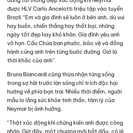
đăng tải thông điệp xúc động khi Neymar
được HLV Carlo Ancelotti triệu tập vào tuyển
Brazil. “Em và gia đình sẽ luôn ở bên anh, dù vui
hay buồn, chiến thắng hay thất bại, những
ngày tốt đẹp hay khó khăn. Gia đình yêu anh
vô hạn. Cầu Chúa ban phước, bảo vệ và đồng
hành cùng anh trên từng bước đường. Giờ là
thời khắc của anh”.
Bruna Biancardi cũng thừa nhận từng sống
trong sợ hãi trước làn sóng chỉ trích độc hại
hướng về phía bạn trai. Nhiều thời điểm, người
mẫu lo lắng sức khỏe tinh thần, tâm lý của
Neymar bị ảnh hưởng.
“Thật xúc động khi chứng kiến anh được công
nhận. Giờ đây, một chương mới bắt đầu, có lẽ