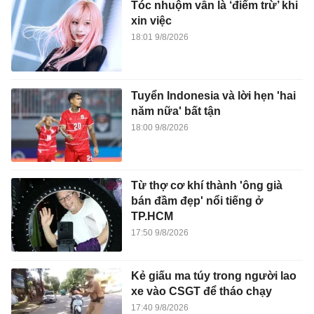
Tóc nhuộm vẫn là ‘điểm trừ’ khi
xin việc
18:01 9/8/2026
Tuyển Indonesia và lời hẹn 'hai
năm nữa' bất tận
18:00 9/8/2026
Từ thợ cơ khí thành 'ông già
bán đầm đẹp' nổi tiếng ở
TP.HCM
17:50 9/8/2026
Kẻ giấu ma túy trong người lao
xe vào CSGT để tháo chạy
17:40 9/8/2026