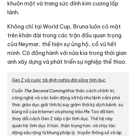
khuôn mặt và trang sức đính kim cương lấp
lánh.
Không chỉ tại World Cup, Bruna luôn có mặt
trên khán đài trong các trận đấu quan trọng
của Neymar, thể hiện sự ủng hộ, cổ vũ hết
mình. Cô đồng hành với nửa kia trong thời gian
anh xây dựng và phát triển sự nghiệp thể thao.
Gen Z và cuộc tái định nghĩa đời sống tình dục
Cuốn
The Second Coming
khai thác cách chính trị,
công nghệ và các biến động xã hội như lệnh cấm phá
thai, giáo dục giới tính bị suy giảm thời kỳ dịch bệnh, sự
bùng nổ của Internet và phong trào Me Too đã làm
thay đổi cách Gen Z tiếp cận tình dục. Thế hệ này
quan hệ tình dục ít hơn, thận trọng hơn, và chịu tác
động sâu rộng từ khung pháp lý, truyền thông số và áp