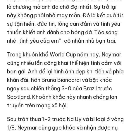
là chương mà anh đã chờ đợi nhất. Sự trở lại
này không phải nhờ may mắn. Đó là kết quả từ
sự tận hiến, đức tin, lòng can đảm và tình yêu
thuần khiết anh dành cho bóng đá. Tỏa sáng
nhé, tình yêu của em”, cô nhắn nhủ bạn trai.
Trong khuôn khổ World Cup năm nay, Neymar
cũng nhiều lần công khai thể hiện tình cảm với
bạn gái. Anh để lại hình ảnh đẹp khi tiến về phía
khán đài, hôn Bruna Biancardi và bật khóc
ngay sau chiến thắng 3-0 của Brazil trước
Scotland. Khoảnh khắc này nhanh chóng lan
truyền trên mạng xã hội.
Sau trận thua 1-2 trước Na Uy và bị loại ở vòng
1/8, Neymar cũng gục khóc và nhận được nụ