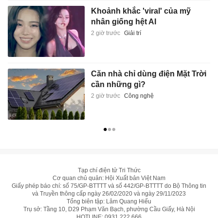
Khoảnh khắc 'viral' của mỹ
nhân giống hệt AI
2 giờ trước
Giải trí
Căn nhà chỉ dùng điện Mặt Trời
cần những gì?
2 giờ trước
Công nghệ
Tạp chí điện tử Tri Thức
Cơ quan chủ quản: Hội Xuất bản Việt Nam
Giấy phép báo chí: số 75/GP-BTTTT và số 442/GP-BTTTT do Bộ Thông tin
và Truyền thông cấp ngày 26/02/2020 và ngày 29/11/2023
Tổng biên tập: Lâm Quang Hiếu
Trụ sở: Tầng 10, D29 Phạm Văn Bạch, phường Cầu Giấy, Hà Nội
HOTLINE:
0931.222.666