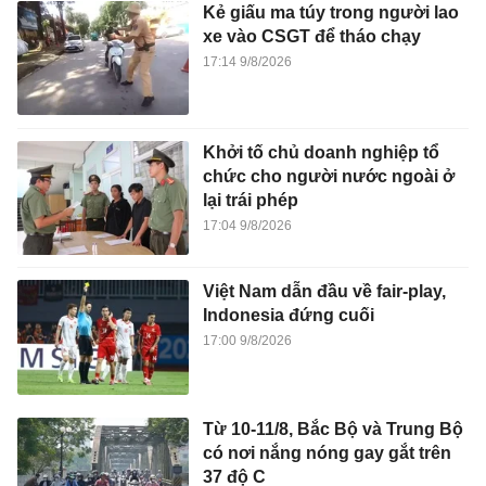
Kẻ giấu ma túy trong người lao
xe vào CSGT để tháo chạy
17:14 9/8/2026
Khởi tố chủ doanh nghiệp tổ
chức cho người nước ngoài ở
lại trái phép
17:04 9/8/2026
Việt Nam dẫn đầu về fair-play,
Indonesia đứng cuối
17:00 9/8/2026
Từ 10-11/8, Bắc Bộ và Trung Bộ
có nơi nắng nóng gay gắt trên
37 độ C