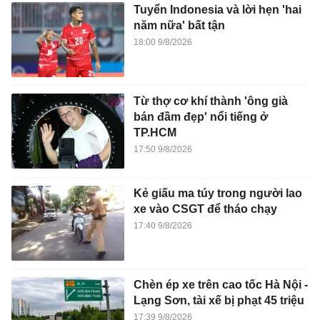
Tuyển Indonesia và lời hẹn 'hai
năm nữa' bất tận
18:00 9/8/2026
Từ thợ cơ khí thành 'ông già
bán đầm đẹp' nổi tiếng ở
TP.HCM
17:50 9/8/2026
Kẻ giấu ma túy trong người lao
xe vào CSGT để tháo chạy
17:40 9/8/2026
Chèn ép xe trên cao tốc Hà Nội -
Lạng Sơn, tài xế bị phạt 45 triệu
17:39 9/8/2026