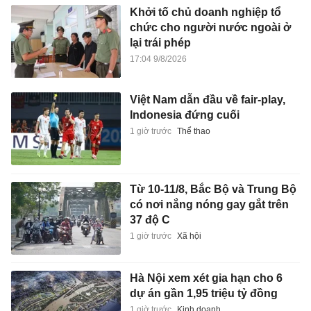
Khởi tố chủ doanh nghiệp tổ
chức cho người nước ngoài ở
lại trái phép
17:04 9/8/2026
Việt Nam dẫn đầu về fair-play,
Indonesia đứng cuối
1 giờ trước
Thể thao
Từ 10-11/8, Bắc Bộ và Trung Bộ
có nơi nắng nóng gay gắt trên
37 độ C
1 giờ trước
Xã hội
Hà Nội xem xét gia hạn cho 6
dự án gần 1,95 triệu tỷ đồng
1 giờ trước
Kinh doanh