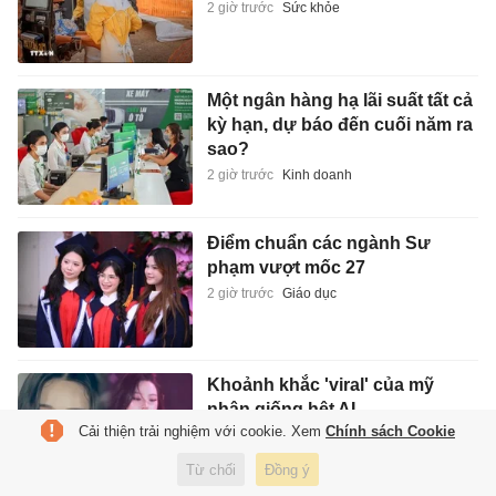
2 giờ trước
Sức khỏe
Một ngân hàng hạ lãi suất tất cả
kỳ hạn, dự báo đến cuối năm ra
sao?
2 giờ trước
Kinh doanh
Điểm chuẩn các ngành Sư
phạm vượt mốc 27
2 giờ trước
Giáo dục
Khoảnh khắc 'viral' của mỹ
nhân giống hệt AI
Cải thiện trải nghiệm với cookie. Xem
Chính sách Cookie
3 giờ trước
Giải trí
Từ chối
Đồng ý