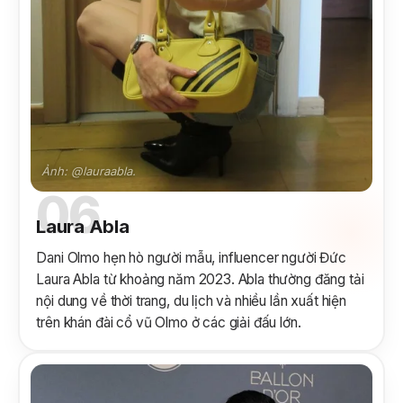
Ảnh: @lauraabla.
06
Laura Abla
Dani Olmo hẹn hò người mẫu, influencer người Đức
Laura Abla từ khoảng năm 2023. Abla thường đăng tải
nội dung về thời trang, du lịch và nhiều lần xuất hiện
trên khán đài cổ vũ Olmo ở các giải đấu lớn.