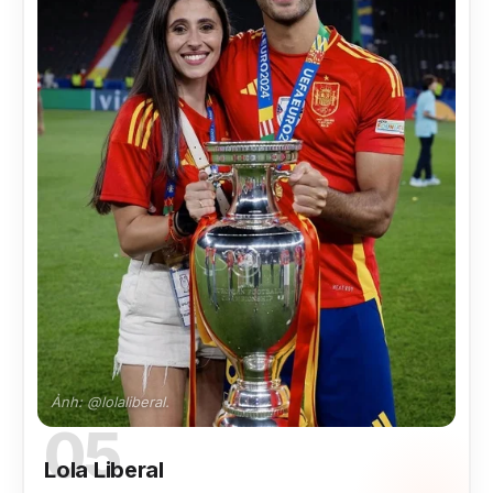
Ảnh: @lolaliberal.
05
Lola Liberal