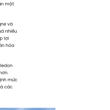
gần một
gne và
uá nhiều
p lợi
ăn hóa
bledon
hơn.
định mức
mà các