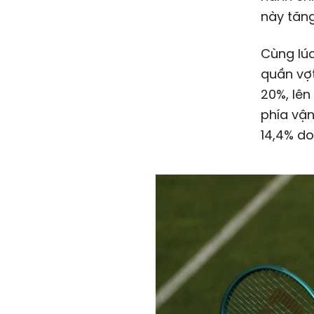
này tăng
Cùng lúc
quần vợ
20%, lên
phía vậ
14,4% do