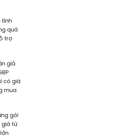
 tính
ởng quá
ỗ trợ
án giả
GBP
i có giá
ng mua
ững gói
 giá từ
 lớn