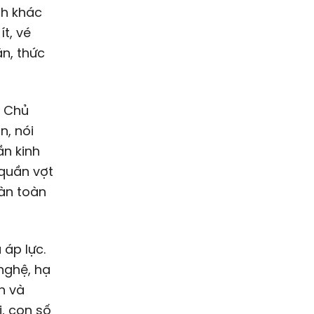
nh khác
ít, vé
n, thức
, Chủ
n, nói
ần kinh
quần vợt
oàn toàn
áp lực.
nghệ, hạ
h và
i, con số