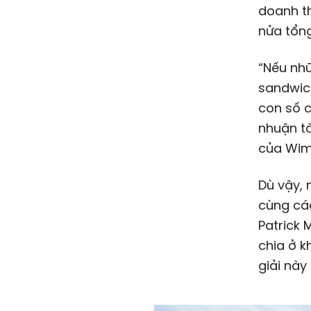
doanh th
nửa tổng
“Nếu nh
sandwich
con số c
nhuận t
của Wim
Dù vậy, 
cùng các
Patrick 
chia ở k
giải này 