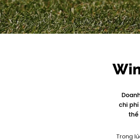
Wim
Doanh
chi phí
thế
Trong lú