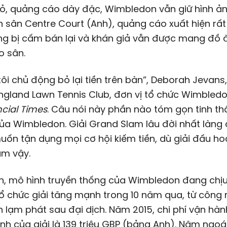
đỏ, quảng cáo dày đặc, Wimbledon vẫn giữ hình ả
ên sân Centre Court (Anh), quảng cáo xuất hiện rất 
g bị cấm bán lại và khán giả vẫn được mang đồ ă
o sân.
ôi chủ động bỏ lại tiền trên bàn”, Deborah Jevans
 England Lawn Tennis Club, đơn vị tổ chức Wimbledo
ncial Times
. Câu nói này phần nào tóm gọn tinh th
ủa Wimbledon. Giải Grand Slam lâu đời nhất làng 
ốn tận dụng mọi cơ hội kiếm tiền, dù giải đấu h
àm vậy.
n, mô hình truyền thống của Wimbledon đang chịu 
tổ chức giải tăng mạnh trong 10 năm qua, từ công 
 lạm phát sau đại dịch. Năm 2015, chi phí vận hàn
nh của giải là 139 triệu GBP (bảng Anh). Năm ngoá