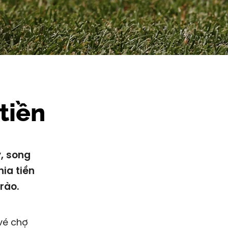
tiền
, song
hia tiền
rào.
vé chợ