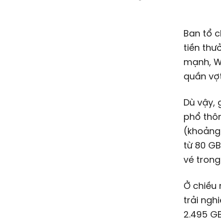
Ban tổ c
tiền thư
mạnh, Wi
quần vợt
Dù vậy, 
phổ thôn
(khoản
từ 80 G
vé trong
Ở chiều 
trải ngh
2.495 G