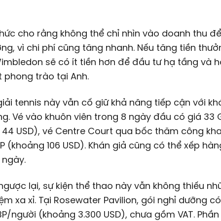
hức cho rằng không thể chỉ nhìn vào doanh thu để
ởng, vì chi phí cũng tăng nhanh. Nếu tăng tiền thư
mbledon sẽ có ít tiền hơn để đầu tư hạ tầng và h
 phong trào tại Anh.
giải tennis này vẫn cố giữ khả năng tiếp cận với kh
g. Vé vào khuôn viên trong 8 ngày đầu có giá 33 
g
44 USD
), vé Centre Court qua bốc thăm công kha
BP (khoảng
106 USD
). Khán giả cũng có thể xếp hà
 ngày.
ngược lại, sự kiện thể thao này vẫn không thiếu nh
iệm xa xỉ. Tại Rosewater Pavilion, gói nghỉ dưỡng có
BP/người (khoảng
3.300 USD
), chưa gồm VAT. Phần