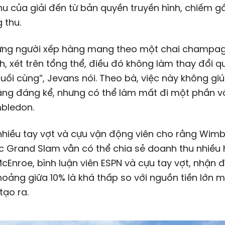
u của giải đến từ bản quyền truyền hình, chiếm 
 thu.
ững người xếp hàng mang theo một chai champa
, xét trên tổng thể, điều đó không làm thay đổi q
uối cùng”, Jevans nói. Theo bà, việc này không giú
ăng đáng kể, nhưng có thể làm mất đi một phần v
bledon.
nhiều tay vợt và cựu vận động viên cho rằng Wim
 Grand Slam vẫn có thể chia sẻ doanh thu nhiều 
McEnroe, bình luận viên ESPN và cựu tay vợt, nhận 
hoảng giữa 10% là khá thấp so với nguồn tiền lớn 
tạo ra.