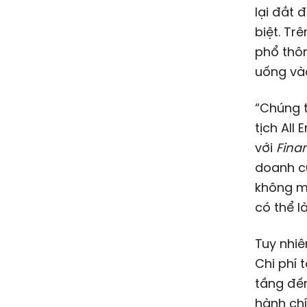
lại đắt 
biệt. Tr
phổ thôn
uống và
“Chúng t
tịch All
với
Fina
doanh c
không mu
có thể l
Tuy nhiê
Chi phí 
tầng đến
hành chí