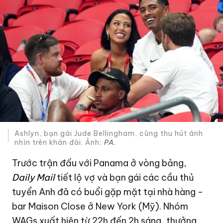
Ashlyn, bạn gái Jude Bellingham, cũng thu hút ánh
nhìn trên khán đài. Ảnh:
PA.
Trước trận đấu với Panama ở vòng bảng,
Daily Mail
tiết lộ vợ và bạn gái các cầu thủ
tuyển Anh đã có buổi gặp mặt tại nhà hàng -
bar Maison Close ở New York (Mỹ). Nhóm
WAGs xuất hiện từ 22h đến 2h sáng, thưởng