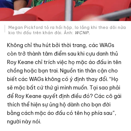
Megan Pickford tỏ ra hồi hộp, lo lắng khi theo dõi nửa
kia thi đấu trên khán đài. Ảnh:
WCNP.
Không chỉ thu hút bởi thời trang, các WAGs
còn trở thành tâm điểm sau khi cựu danh thủ
Roy Keane chỉ trích việc họ mặc áo đấu in tên
chồng hoặc bạn trai. Nguồn tin thân cận cho
biết các WAGs không có ý định thay đổi. “Họ
sẽ mặc bất cứ thứ gì mình muốn. Tại sao phải
để Roy Keane quyết định điều đó? Các cô gái
thích thể hiện sự ủng hộ dành cho bạn đời
bằng cách mặc áo đấu có tên họ phía sau”,
người này nói.