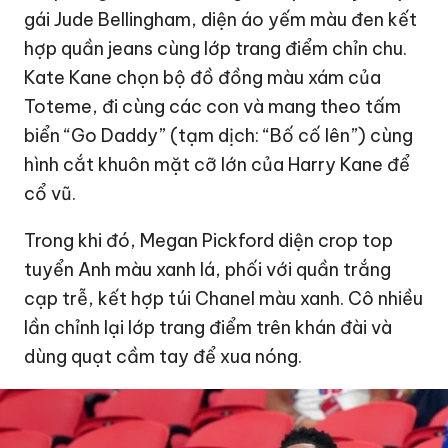
gái Jude Bellingham, diện áo yếm màu đen kết
hợp quần jeans cùng lớp trang điểm chỉn chu.
Kate Kane chọn bộ đồ đồng màu xám của
Toteme, đi cùng các con và mang theo tấm
biển “Go Daddy” (tạm dịch: “Bố cố lên”) cùng
hình cắt khuôn mặt cỡ lớn của Harry Kane để
cổ vũ.
Trong khi đó, Megan Pickford diện crop top
tuyển Anh màu xanh lá, phối với quần trắng
cạp trễ, kết hợp túi Chanel màu xanh. Cô nhiều
lần chỉnh lại lớp trang điểm trên khán đài và
dùng quạt cầm tay để xua nóng.