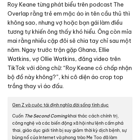
Roy Keane từng phát biểu trên podcast The
Overlap rằng trẻ em mặc áo in tên cầu thủ thì
không sao, nhưng vợ hoặc bạn gái làm điều
tương tự khiến ông thấy khó hiểu. Ông còn mỉa
mai rằng nhiều cặp đôi sẽ chia tay chỉ sau một
năm. Ngay trước trận gặp Ghana, Ellie
Watkins, vợ Ollie Watkins, đăng video trên
TikTok với dòng chữ: “Roy Keane có chấp nhận
bộ đồ này không?”, khi cô diện áo crop top
trắng thay vì áo đấu.
Gen Z và cuộc tái định nghĩa đời sống tình dục
Cuốn
The Second Coming
khai thác cách chính trị,
công nghệ và các biến động xã hội như lệnh cấm phá
thai, giáo dục giới tính bị suy giảm thời kỳ dịch bệnh, sự
bùng nổ của Internet và phong trào Me Too đã làm