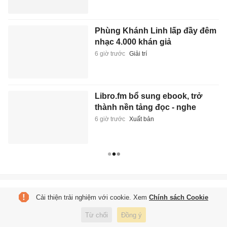
Phùng Khánh Linh lấp đầy đêm
nhạc 4.000 khán giả
6 giờ trước
Giải trí
Libro.fm bổ sung ebook, trở
thành nền tảng đọc - nghe
6 giờ trước
Xuất bản
Tạp chí điện tử Tri Thức
Cải thiện trải nghiệm với cookie. Xem
Chính sách Cookie
Cơ quan chủ quản: Hội Xuất bản Việt Nam
Giấy phép báo chí: số 75/GP-BTTTT và số 442/GP-BTTTT do Bộ Thông tin
Từ chối
Đồng ý
và Truyền thông cấp ngày 26/02/2020 và ngày 29/11/2023