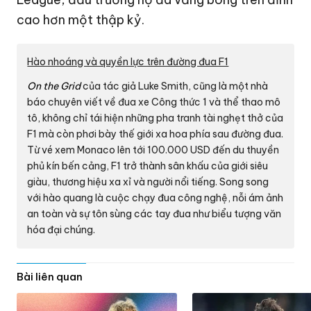
cao hơn một thập kỷ.
Hào nhoáng và quyền lực trên đường đua F1
On the Grid
của tác giả Luke Smith, cũng là một nhà
báo chuyên viết về đua xe Công thức 1 và thể thao mô
tô, không chỉ tái hiện những pha tranh tài nghẹt thở của
F1 mà còn phơi bày thế giới xa hoa phía sau đường đua.
Từ vé xem Monaco lên tới
100.000 USD
đến du thuyền
phủ kín bến cảng, F1 trở thành sân khấu của giới siêu
giàu, thương hiệu xa xỉ và người nổi tiếng. Song song
với hào quang là cuộc chạy đua công nghệ, nỗi ám ảnh
an toàn và sự tôn sùng các tay đua như biểu tượng văn
hóa đại chúng.
Bài liên quan