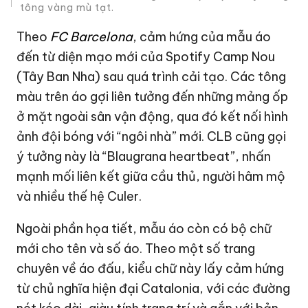
tông vàng mù tạt.
Theo
FC Barcelona
, cảm hứng của mẫu áo
đến từ diện mạo mới của Spotify Camp Nou
(Tây Ban Nha) sau quá trình cải tạo. Các tông
màu trên áo gợi liên tưởng đến những mảng ốp
ở mặt ngoài sân vận động, qua đó kết nối hình
ảnh đội bóng với “ngôi nhà” mới. CLB cũng gọi
ý tưởng này là “Blaugrana heartbeat”, nhấn
mạnh mối liên kết giữa cầu thủ, người hâm mộ
và nhiều thế hệ Culer.
Ngoài phần họa tiết, mẫu áo còn có bộ chữ
mới cho tên và số áo. Theo một số trang
chuyên về áo đấu, kiểu chữ này lấy cảm hứng
từ chủ nghĩa hiện đại Catalonia, với các đường