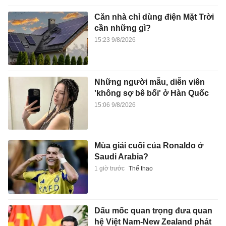
Căn nhà chỉ dùng điện Mặt Trời
cần những gì?
15:23 9/8/2026
Những người mẫu, diễn viên
'không sợ bê bối' ở Hàn Quốc
15:06 9/8/2026
Mùa giải cuối của Ronaldo ở
Saudi Arabia?
1 giờ trước
Thể thao
Dấu mốc quan trọng đưa quan
hệ Việt Nam-New Zealand phát