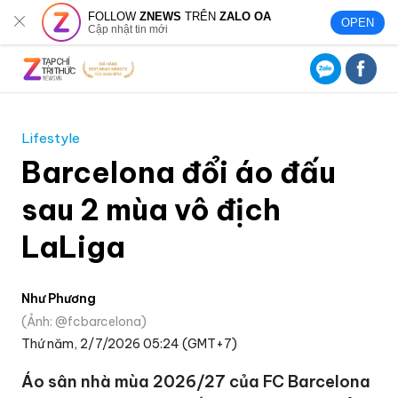
FOLLOW
ZNEWS
TRÊN
ZALO OA
OPEN
Cập nhật tin mới
Lifestyle
Barcelona đổi áo đấu
sau 2 mùa vô địch
LaLiga
Như Phương
Ảnh: @fcbarcelona
Thứ năm, 2/7/2026 05:24 (GMT+7)
Áo sân nhà mùa 2026/27 của FC Barcelona