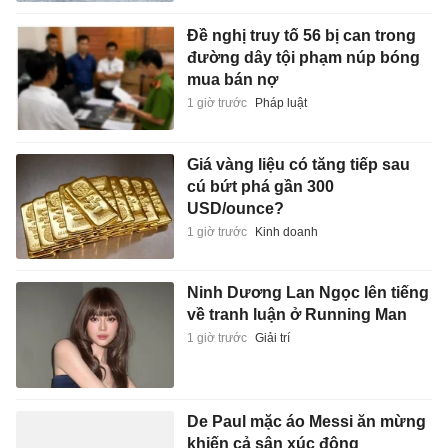
Đề nghị truy tố 56 bị can trong
đường dây tội phạm núp bóng
mua bán nợ
1 giờ trước
Pháp luật
Giá vàng liệu có tăng tiếp sau
cú bứt phá gần 300
USD/ounce?
1 giờ trước
Kinh doanh
Ninh Dương Lan Ngọc lên tiếng
về tranh luận ở Running Man
1 giờ trước
Giải trí
De Paul mặc áo Messi ăn mừng
khiến cả sân xúc động