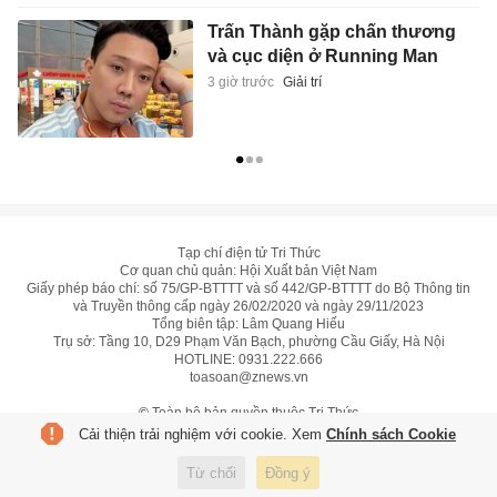
Trấn Thành gặp chấn thương
và cục diện ở Running Man
3 giờ trước
Giải trí
Tạp chí điện tử Tri Thức
Cơ quan chủ quản: Hội Xuất bản Việt Nam
Giấy phép báo chí: số 75/GP-BTTTT và số 442/GP-BTTTT do Bộ Thông tin
và Truyền thông cấp ngày 26/02/2020 và ngày 29/11/2023
Tổng biên tập: Lâm Quang Hiếu
Trụ sở: Tầng 10, D29 Phạm Văn Bạch, phường Cầu Giấy, Hà Nội
HOTLINE:
0931.222.666
toasoan@znews.vn
©
Toàn bộ bản quyền thuộc Tri Thức
Cải thiện trải nghiệm với cookie. Xem
Chính sách Cookie
Từ chối
Đồng ý