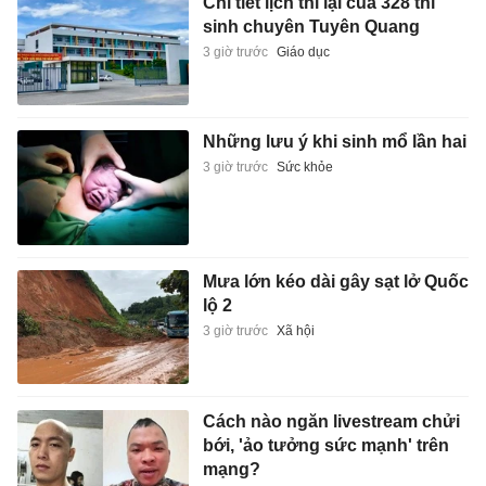
Chi tiết lịch thi lại của 328 thí
sinh chuyên Tuyên Quang
3 giờ trước
Giáo dục
Những lưu ý khi sinh mổ lần hai
3 giờ trước
Sức khỏe
Mưa lớn kéo dài gây sạt lở Quốc
lộ 2
3 giờ trước
Xã hội
Cách nào ngăn livestream chửi
bới, 'ảo tưởng sức mạnh' trên
mạng?