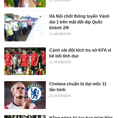
21:54 6/8/2026
Hà Nội chốt thông tuyến Vành
đai 1 trên mặt đất dịp Quốc
khánh 2/9
21:46 6/8/2026
Cảnh sát đột kích trụ sở KFA vì
bê bối tình dục
21:34 6/8/2026
Chelsea chuẩn bị đạt mốc 11
tân binh
21:28 6/8/2026
Nắng nóng kỷ lục bao trùm Hàn