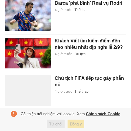
Barca 'phá bĩnh' Real vụ Rodri
4 giờ trước
Thể thao
Khách Việt tìm kiếm điểm đến
nào nhiều nhất dịp nghỉ lễ 2/9?
4 giờ trước
Du lịch
Chủ tịch FIFA tiếp tục gây phẫn
nộ
4 giờ trước
Thể thao
Cải thiện trải nghiệm với cookie. Xem
Chính sách Cookie
Đồng đội của Paredes bị điều
tra vì nghi liên quan đường dây
Từ chối
Đồng ý
ma túy