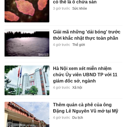
có thể là ổ chứa sán
3 giờ trước
Sức khỏe
Giải mã những 'dải bóng' trước
thời khắc nhật thực toàn phần
4 giờ trước
Thế giới
Hà Nội xem xét miễn nhiệm
chức Ủy viên UBND TP với 11
giám đốc sở, ngành
4 giờ trước
Xã hội
Thêm quán cà phê của ông
Đặng Lê Nguyên Vũ mở tại Mỹ
4 giờ trước
Du lịch