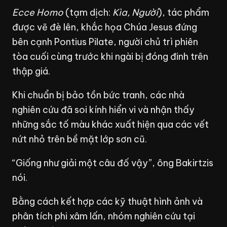
Ecce Homo
(tạm dịch:
Kìa, Người
), tác phẩm
được vẽ đè lên, khắc họa Chúa Jesus đứng
bên cạnh Pontius Pilate, người chủ trì phiên
tòa cuối cùng trước khi ngài bị đóng đinh trên
thập giá.
Khi chuẩn bị bảo tồn bức tranh, các nhà
nghiên cứu đã soi kính hiển vi và nhận thấy
những sắc tố màu khác xuất hiện qua các vết
nứt nhỏ trên bề mặt lớp sơn cũ.
“Giống như giải một câu đố vậy”, ông Bakirtzis
nói.
Bằng cách kết hợp các kỹ thuật hình ảnh và
phân tích phi xâm lấn, nhóm nghiên cứu tại