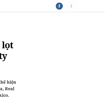
lọt
ty
thể hiện
a, Real
xico.