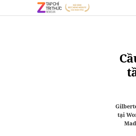
Cầ
t
Gilbert
tại Wo
Madr