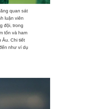
năng quan sát
nh luận viên
g đội, trong
êm tốn và ham
Âu. Chi tiết
 đến như ví dụ