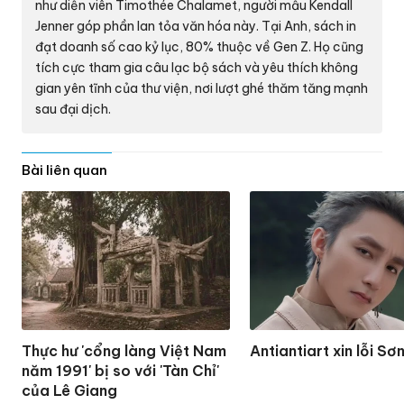
như diễn viên Timothée Chalamet, người mẫu Kendall
Jenner góp phần lan tỏa văn hóa này. Tại Anh, sách in
đạt doanh số cao kỷ lục, 80% thuộc về Gen Z. Họ cũng
tích cực tham gia câu lạc bộ sách và yêu thích không
gian yên tĩnh của thư viện, nơi lượt ghé thăm tăng mạnh
sau đại dịch.
Bài liên quan
Thực hư 'cổng làng Việt Nam
Antiantiart xin lỗi Sơ
năm 1991' bị so với 'Tàn Chỉ'
của Lê Giang