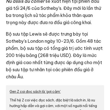
Nu assis au collier
sẽ xuất hiện tại phiên đấu
giá tối 24/6 của Sotheby's. Đây mới là lần thứ
ba trong lịch sử tác phẩm khỏa thân quan
trọng này được đưa ra đấu giá công khai.
Bộ sưu tập Lewis sẽ được trưng bày tại
Sotheby's London ngày 10-23/6. Gồm 48 tác
phẩm, bộ sưu tập có tổng giá trị ước tính vượt
200 triệu bảng (
268 triệu USD
). Đây là mức
định giá cao nhất từng được áp dụng cho một
bộ sưu tập tư nhân tại các phiên đấu giá ở
châu Âu.
Gen Z coi đọc sách là 'gợi cảm'
Thế hệ Z coi việc đọc sách, đặc biệt là sách in, là xu
hướng hấp dẫn và gợi cảm, với một số người nổi tiếng