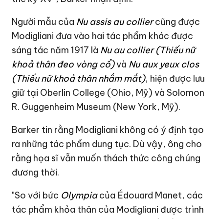
Người mẫu của
Nu assis au collier
cũng được
Modigliani đưa vào hai tác phẩm khác được
sáng tác năm 1917 là
Nu au collier (Thiếu nữ
khoả thân đeo vòng cổ)
và
Nu aux yeux clos
(Thiếu nữ khoả thân nhắm mắt)
, hiện được lưu
giữ tại Oberlin College (Ohio, Mỹ) và Solomon
R. Guggenheim Museum (New York, Mỹ).
Barker tin rằng Modigliani không có ý định tạo
ra những tác phẩm dung tục. Dù vậy, ông cho
rằng họa sĩ vẫn muốn thách thức công chúng
đương thời.
"So với bức
Olympia
của Édouard Manet, các
tác phẩm khỏa thân của Modigliani được trình