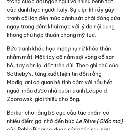
trong cuộc đời ngắn ngủi và nhiều bệnh tật
của danh họa người Italy. Sự kiện khi ấy gây
tranh cãi lớn đến mức cảnh sát phải đóng cửa
ngay trong đêm khai mạc với lý do nội dung
không phù hợp thuần phong mỹ tục.
Bức tranh khắc họa một phụ nữ khỏa thân
nhắm mắt. Một tay cô nắm sợi vòng cổ san
hô, tay còn lại đặt trên đùi. Theo ghi chú của
Sotheby's, từng xuất hiện tin đồn rằng
Modigliani có quan hệ tình cảm với hầu hết
người mẫu được nhà buôn tranh Léopold
Zborowski giới thiệu cho ông.
Barker cho rằng bố cục của tác phẩm có
nhiều điểm gợi nhớ đến bức
Le Rêve (Giấc mơ)
của Pablo Picasso được sáng tác sau này.