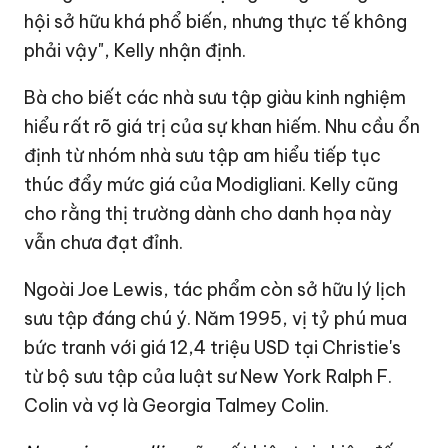
hội sở hữu khá phổ biến, nhưng thực tế không
phải vậy", Kelly nhận định.
Bà cho biết các nhà sưu tập giàu kinh nghiệm
hiểu rất rõ giá trị của sự khan hiếm. Nhu cầu ổn
định từ nhóm nhà sưu tập am hiểu tiếp tục
thúc đẩy mức giá của Modigliani. Kelly cũng
cho rằng thị trường dành cho danh họa này
vẫn chưa đạt đỉnh.
Ngoài Joe Lewis, tác phẩm còn sở hữu lý lịch
sưu tập đáng chú ý. Năm 1995, vị tỷ phú mua
bức tranh với giá
12,4 triệu USD
tại Christie's
từ bộ sưu tập của luật sư New York Ralph F.
Colin và vợ là Georgia Talmey Colin.