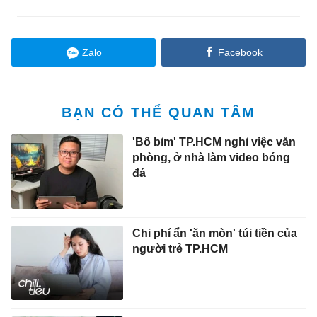
Zalo
Facebook
BẠN CÓ THỂ QUAN TÂM
'Bố bỉm' TP.HCM nghỉ việc văn
phòng, ở nhà làm video bóng
đá
Chi phí ẩn 'ăn mòn' túi tiền của
người trẻ TP.HCM