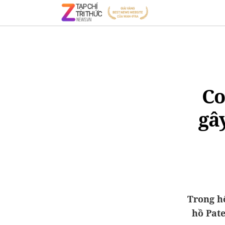
Co
gâ
Trong hô
hồ Pate