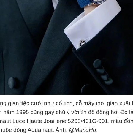
g gian tiệc cưới như cổ tích, cỗ máy thời gian xuất 
nh năm 1995 cũng gây chú ý với tín đồ đồng hồ. Đó l
naut Luce Haute Joaillerie 5268/461G-001, mẫu đồn
thuộc dòng Aquanaut. Ảnh:
@MarioHo
.