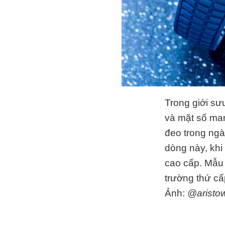
Trong giới sư
và mặt số man
đeo trong ngà
dòng này, khi
cao cấp. Mẫu 
trường thứ cấ
Ảnh:
@aristo