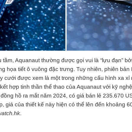
u tầm, Aquanaut thường được gọi vui là “lựu đạn” bởi
g họa tiết ô vuông đặc trưng. Tuy nhiên, phiên bả
y cưới được xem là một trong những cấu hình xa xỉ 
 kết hợp tinh thần thể thao của Aquanaut với kỹ ng
đồng hồ ra mắt năm 2024, có giá bán lẻ
235.670 U
p, giá của thiết kế này hiện có thể lên đến khoảng
6
watch.hk
.