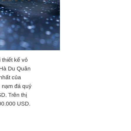
 thiết kế vỏ
n Hà Du Quân
nhất của
hệ nạm đá quý
SD
. Trên thị
00.000 USD
.