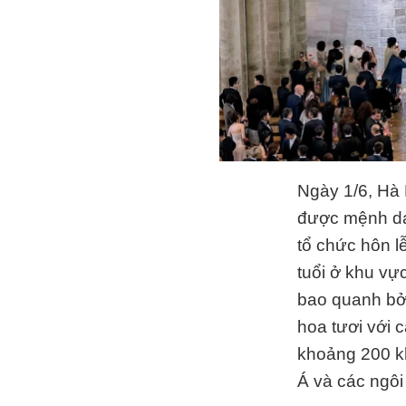
Ngày 1/6, Hà 
được mệnh da
tổ chức hôn lễ
tuổi ở khu vự
bao quanh bởi
hoa tươi với 
khoảng 200 kh
Á và các ngôi