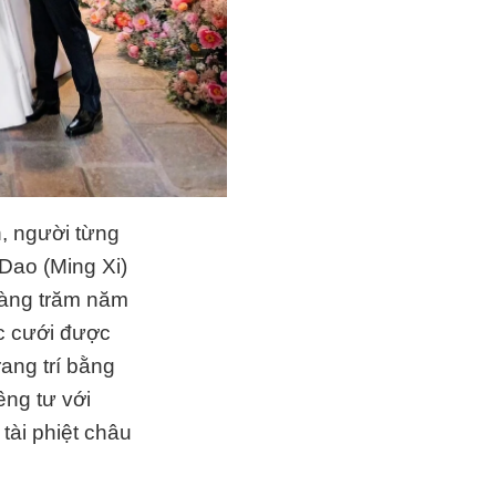
, người từng
Dao (Ming Xi)
 hàng trăm năm
ệc cưới được
ang trí bằng
êng tư với
tài phiệt châu