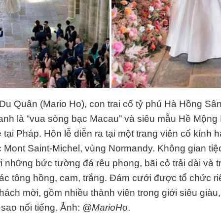
Du Quân (Mario Ho), con trai cố tỷ phú Hà Hồng Sân
nh là “vua sòng bạc Macau” và siêu mẫu Hề Mộng 
 tại Pháp. Hôn lễ diễn ra tại một trang viên cổ kính
c Mont Saint-Michel, vùng Normandy. Không gian ti
 những bức tường đá rêu phong, bãi cỏ trải dài và tr
các tông hồng, cam, trắng. Đám cưới được tổ chức ri
ách mời, gồm nhiều thành viên trong giới siêu giàu, 
 sao nổi tiếng. Ảnh:
@MarioHo
.