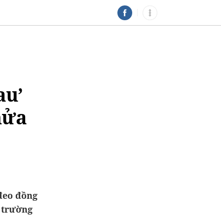
au’
nửa
 đeo đồng
ị trường