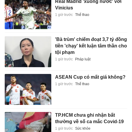
Real Madrid 'xuống nước' với
Vinicius
1 giờ trước
Thể thao
'Bà trùm' chiếm đoạt 3,7 tỷ đồng
tiền 'chạy' kết luận tâm thần cho
tội phạm
1 giờ trước
Pháp luật
ASEAN Cup có mất giá không?
1 giờ trước
Thể thao
TP.HCM chưa ghi nhận bất
thường về số ca mắc Covid-19
1 giờ trước
Sức khỏe