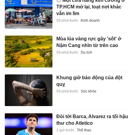
Một cửa hàng kim cương ở
TP.HCM mở lại, loạt nơi khác
vẫn im lìm
59 phút trước
Kinh doanh
Mùa lúa vàng rực gây 'sốt' ở
Nậm Cang nhìn từ trên cao
59 phút trước
Du lịch
Khung giờ báo động của đột
quỵ
59 phút trước
Sức khỏe
Đòi tới Barca, Alvarez ra tối hậu
thư cho Atletico
1 giờ trước
Thể thao