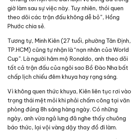
giờ làm sau sự việc này. Tuy nhiên, thói quen
theo dõi các trận đấu không dễ bỏ”, Hồng
Phước chia sẻ.
Tương tự, Minh Kiên (27 tuổi, phường Tân Định,
TP.HCM) cũng tự nhận là “nạn nhân của World
Cup”. Là người hâm mộ Ronaldo, anh theo dõi
tất cả trận đấu của ngôi sao Bồ Đào Nha bất
chấp lịch chiếu đêm khuya hay rạng sáng.
Vì không quen thức khuya, Kiên liên tục rơi vào
trạng thái mệt mỏi khi phải chấm công tại văn
phòng đúng 8h sáng hàng ngày. Có những
ngày, anh vừa ngả lưng đã nghe thấy chuông
báo thức, lại vội vàng dậy thay đồ đi làm.