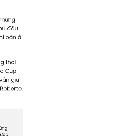
 những
thủ đầu
hi bàn ở
g thời
ld Cup
 vẫn giữ
 Roberto
hững
gược