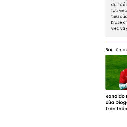
đời" để
tức việ
tiêu củ
Kruse c
việc và 
Bài liên 
Ronaldo 
của Diog
trận thắ