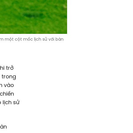
m một cột mốc lịch sử với bàn
hi trở
 trong
ền vào
 chiến
 lịch sử
bàn