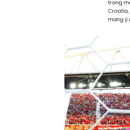
trong mọ
Croatia,
mang ý n