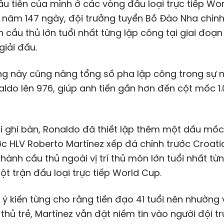
u tiên của mình ở các vòng đấu loại trực tiếp Wor
1 năm 147 ngày, đội trưởng tuyển Bồ Đào Nha chín
h cầu thủ lớn tuổi nhất từng lập công tại giai đoạ
giải đấu.
ng này cũng nâng tổng số pha lập công trong sự 
ldo lên 976, giúp anh tiến gần hơn đến cột mốc 1
i ghi bàn, Ronaldo đã thiết lập thêm một dấu mốc
c HLV Roberto Martínez xếp đá chính trước Croati
thành cầu thủ ngoài vị trí thủ môn lớn tuổi nhất từ
t trận đấu loại trực tiếp World Cup.
 ý kiến từng cho rằng tiền đạo 41 tuổi nên nhường v
thủ trẻ, Martínez vẫn đặt niềm tin vào người đội t