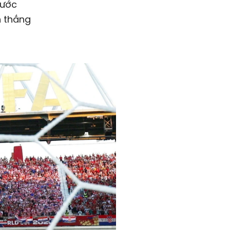
rước
n thắng