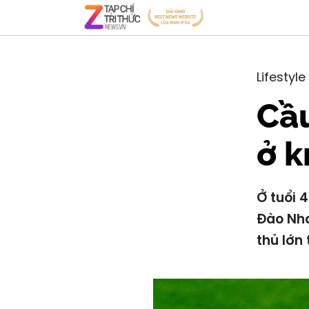
Lifestyle
Cầu
ở k
Ở tuổi 
Đào Nha
thủ lớn