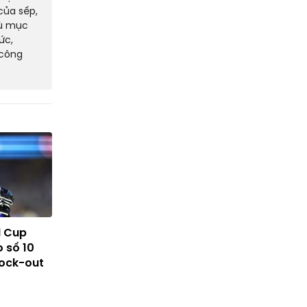
của sếp,
dù mục
ức,
 công
d Cup
 số 10
nock-out