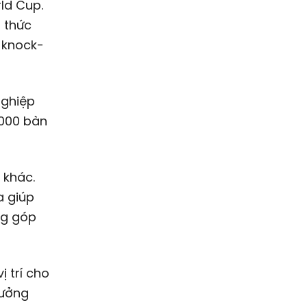
ld Cup.
h thức
n knock-
nghiệp
.000 bàn
 khác.
a giúp
ng góp
ị trí cho
rưởng