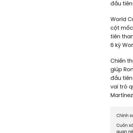
đầu tiên
World Cu
cột mốc 
tiên tha
6 kỳ Wor
Chiến th
giúp Ron
đầu tiên
vai trò 
Martínez
Chính s
Cuốn s
quan ni