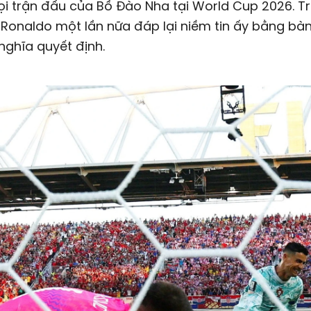
i trận đấu của Bồ Đào Nha tại World Cup 2026. T
 Ronaldo một lần nữa đáp lại niềm tin ấy bằng bà
ghĩa quyết định.