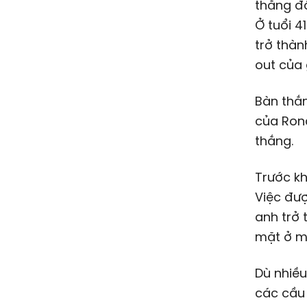
thắng đầ
Ở tuổi 4
trở thàn
out của 
Bàn thắ
của Rona
thắng.
Trước kh
Việc đượ
anh trở 
mặt ở mộ
Dù nhiều
các cầu 