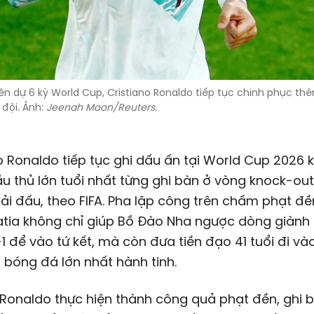
iên dự 6 kỳ World Cup,
Cristiano Ronaldo
tiếp tục chinh phục thê
 đội. Ảnh:
Jeenah Moon/Reuters.
o Ronaldo tiếp tục ghi dấu ấn tại World Cup 2026 k
u thủ lớn tuổi nhất từng ghi bàn ở vòng knock-out
giải đấu, theo FIFA. Pha lập công trên chấm phạt đ
atia không chỉ giúp Bồ Đào Nha ngược dòng giành
1 để vào tứ kết, mà còn đưa tiền đạo 41 tuổi đi vào
 bóng đá lớn nhất hành tinh.
 Ronaldo thực hiện thành công quả phạt đền, ghi 