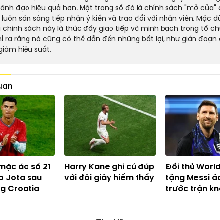
 lãnh đạo hiệu quả hơn. Một trong số đó là chính sách "mở cửa" 
c luôn sẵn sàng tiếp nhận ý kiến và trao đổi với nhân viên. Mặc 
a chính sách này là thúc đẩy giao tiếp và minh bạch trong tổ ch
hỉ ra rằng nó cũng có thể dẫn đến những bất lợi, như gián đoạn
giảm hiệu suất.
quan
mặc áo số 21
Harry Kane ghi cú đúp
Đối thủ Worl
o Jota sau
với đôi giày hiếm thấy
tặng Messi áo
ng Croatia
trước trận k