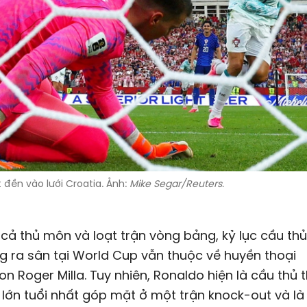
đền vào lưới Croatia. Ảnh:
Mike Segar/Reuters.
 cả thủ môn và loạt trận vòng bảng, kỷ lục cầu thủ 
g ra sân tại World Cup vẫn thuộc về huyền thoại
 Roger Milla. Tuy nhiên, Ronaldo hiện là cầu thủ t
 lớn tuổi nhất góp mặt ở một trận knock-out và là