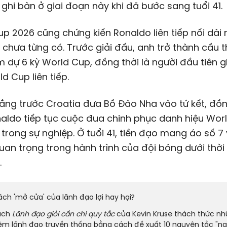
 ghi bàn ở giai đoạn này khi đã bước sang tuổi 41.
p 2026 cũng chứng kiến Ronaldo liên tiếp nối dài
chưa từng có. Trước giải đấu, anh trở thành cầu 
m dự 6 kỳ World Cup, đồng thời là người đầu tiên g
ld Cup liên tiếp.
ắng trước Croatia đưa Bồ Đào Nha vào tứ kết, đồn
aldo tiếp tục cuộc đua chinh phục danh hiệu Wor
 trong sự nghiệp. Ở tuổi 41, tiền đạo mang áo số 7
quan trọng trong hành trình của đội bóng dưới thời
.
ách 'mở cửa' của lãnh đạo lợi hay hại?
ách
Lãnh đạo giỏi cần chi quy tắc
của Kevin Kruse thách thức n
ệm lãnh đạo truyền thống bằng cách đề xuất 10 nguyên tắc "n