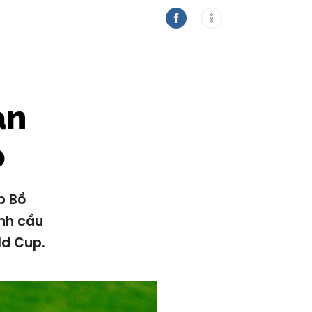
àn
p
p Bồ
ành cầu
ld Cup.