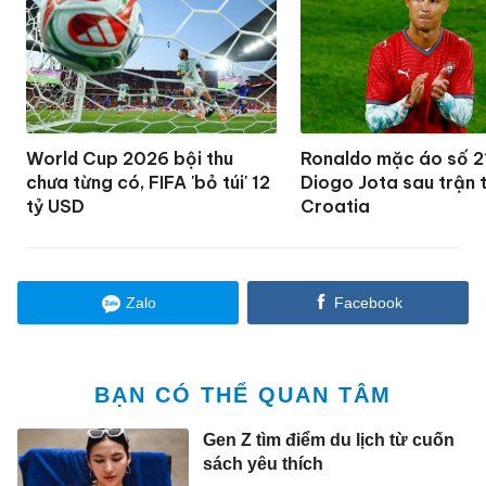
World Cup 2026 bội thu
Ronaldo mặc áo số 2
chưa từng có, FIFA 'bỏ túi' 12
Diogo Jota sau trận 
tỷ USD
Croatia
Zalo
Facebook
BẠN CÓ THỂ QUAN TÂM
Gen Z tìm điểm du lịch từ cuốn
sách yêu thích