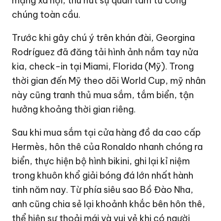
mạng xã hội, thu hút sự quan tâm từ công
chúng toàn cầu.
Trước khi gây chú ý trên khán đài, Georgina
Rodríguez đã đăng tải hình ảnh nắm tay nửa
kia, check-in tại Miami, Florida (Mỹ). Trong
thời gian đến Mỹ theo dõi World Cup, mỹ nhân
này cũng tranh thủ mua sắm, tắm biển, tận
hưởng khoảng thời gian riêng.
Sau khi mua sắm tại cửa hàng đồ da cao cấp
Hermès, hôn thê của Ronaldo nhanh chóng ra
biển, thực hiện bộ hình bikini, ghi lại kỉ niệm
trong khuôn khổ giải bóng đá lớn nhất hành
tinh năm nay. Từ phía siêu sao Bồ Đào Nha,
anh cũng chia sẻ lại khoảnh khắc bên hôn thê,
thể hiện sự thoải mái và vui vẻ khi có người