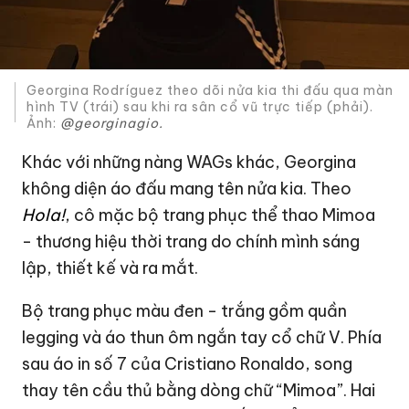
Georgina Rodríguez theo dõi nửa kia thi đấu qua màn
hình TV (trái) sau khi ra sân cổ vũ trực tiếp (phải).
Ảnh:
@georginagio.
Khác với những nàng WAGs khác, Georgina
không diện áo đấu mang tên nửa kia. Theo
Hola!
, cô mặc bộ trang phục thể thao Mimoa
- thương hiệu thời trang do chính mình sáng
lập, thiết kế và ra mắt.
Bộ trang phục màu đen - trắng gồm quần
legging và áo thun ôm ngắn tay cổ chữ V. Phía
sau áo in số 7 của Cristiano Ronaldo, song
thay tên cầu thủ bằng dòng chữ “Mimoa”. Hai