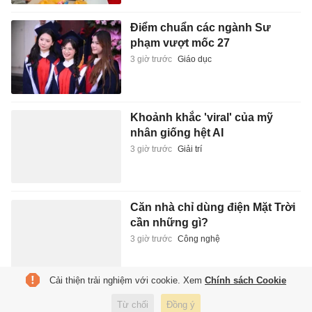
Điểm chuẩn các ngành Sư
phạm vượt mốc 27
3 giờ trước
Giáo dục
Khoảnh khắc 'viral' của mỹ
nhân giống hệt AI
3 giờ trước
Giải trí
Căn nhà chỉ dùng điện Mặt Trời
cần những gì?
3 giờ trước
Công nghệ
Cải thiện trải nghiệm với cookie. Xem
Chính sách Cookie
Những người mẫu, diễn viên
Từ chối
Đồng ý
'không sợ bê bối' ở Hàn Quốc