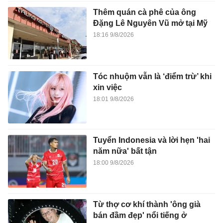
Thêm quán cà phê của ông
Đặng Lê Nguyên Vũ mở tại Mỹ
18:16 9/8/2026
Tóc nhuộm vẫn là ‘điểm trừ’ khi
xin việc
18:01 9/8/2026
Tuyển Indonesia và lời hẹn 'hai
năm nữa' bất tận
18:00 9/8/2026
Từ thợ cơ khí thành 'ông già
bán đầm đẹp' nổi tiếng ở