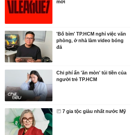
mới
'Bố bỉm' TP.HCM nghỉ việc văn
phòng, ở nhà làm video bóng
đá
Chi phí ẩn 'ăn mòn' túi tiền của
người trẻ TP.HCM
7 gia tộc giàu nhất nước Mỹ