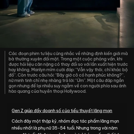
Các đoạn phim tư liệu cũng nhắc về những định kiến giới mà
bà thường xuyên đối mặt. Trong một cuộc phỏng vấn, khi
được hỏi liệu cân nặng có thay đổi so với lần xuất hiện trước
hay không, Marilyn mỉm cười đáp: “Vẫn vậy thôi, chỉ khác bộ
đồ”. Còn trước câu hỏi: “Bây giờ cô có hạnh phúc không?”,
nữ minh tinh chỉ nhẹ nhàng trả lời: “Ừm”. Một câu đáp ngắn
gọn nhưng để lại nhiều suy ngẫm về con người phía sau ánh
hào quang của huyền thoại Hollywood.
Gen Z giúp đẩy doanh số của tiểu thuyết lãng mạn
Cách đây một thập kỷ, nhóm đọc tác phẩm lãng mạn
nhiều nhất là phụ nữ 35-54 tuổi. Nhưng trong vài năm