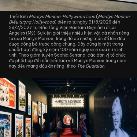
Triển lãm
Marilyn Monroe
: Hollywood Icon
(
Marilyn Monroe:
Biểu tượng Hollywood
) diễn ra từ ngày 31/5/2026 đến
28/2/2027 tại Bảo tàng Viện Hàn lâm Điện ảnh ở Los
Angeles (Mỹ). Sự kiện giới thiệu nhiều hiện vật cá nhân riêng
tư của Marilyn Monroe, trong đó có những món đồ lần đầu
được công bố trước công chúng. Đây cũng là một trong
chuỗi hoạt động kỷ niệm 100 năm ngày sinh của nữ minh
tinh. Theo giám tuyển Sophia Serrano, các đơn vị tổ chức
đã phối hợp để mỗi triển lãm về Marilyn Monroe trong năm
nay đều mang dấu ấn riêng, theo
The Guardian
.