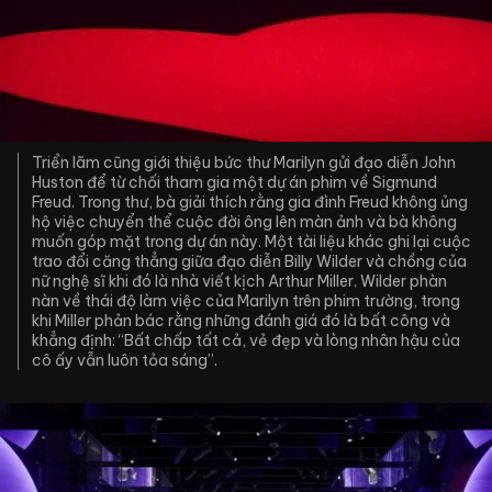
Triển lãm cũng giới thiệu bức thư Marilyn gửi đạo diễn John
Huston để từ chối tham gia một dự án phim về Sigmund
Freud. Trong thư, bà giải thích rằng gia đình Freud không ủng
hộ việc chuyển thể cuộc đời ông lên màn ảnh và bà không
muốn góp mặt trong dự án này. Một tài liệu khác ghi lại cuộc
trao đổi căng thẳng giữa đạo diễn Billy Wilder và chồng của
nữ nghệ sĩ khi đó là nhà viết kịch Arthur Miller. Wilder phàn
nàn về thái độ làm việc của Marilyn trên phim trường, trong
khi Miller phản bác rằng những đánh giá đó là bất công và
khẳng định: “Bất chấp tất cả, vẻ đẹp và lòng nhân hậu của
cô ấy vẫn luôn tỏa sáng”.