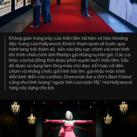
Không gian trưng bày của triển lãm tái hiện vẻ hào nhoáng
đặc trưng của Hollywood. Khách tham quan sẽ bước qua
hành lang trải thảm đỏ, tiến vào khu vực chính với màn hình
lớn trình chiếu hình ảnh Marilyn gửi những nụ hôn gió. Các ca
khúc của bà đồng thời được phát xuyên suốt triển lãm. Sắc
đỏ được sử dụng làm tông màu chủ đạo, kết hợp với đèn
chùm và những chiếc gối hình trái tim, gợi nhắc màn trình
diễn kinh điển của ca khúc
Diamonds Are a Girl's Best Friend
cũng như hình tượng “người tình của nước Mỹ” mà Hollywood
từng xây dựng cho bà.