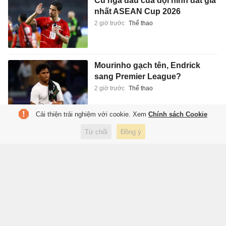
Cú ngã đau của đội hình đắt giá
nhất ASEAN Cup 2026
2 giờ trước
Thể thao
Mourinho gạch tên, Endrick
sang Premier League?
2 giờ trước
Thể thao
Cải thiện trải nghiệm với cookie. Xem
Chính sách Cookie
Từ chối
Đồng ý
Tạp chí điện tử Tri Thức
Cơ quan chủ quản: Hội Xuất bản Việt Nam
Giấy phép báo chí: số 75/GP-BTTTT và số 442/GP-BTTTT do Bộ Thông tin
và Truyền thông cấp ngày 26/02/2020 và ngày 29/11/2023
Tổng biên tập: Lâm Quang Hiếu
Trụ sở: Tầng 10, D29 Phạm Văn Bạch, phường Cầu Giấy, Hà Nội
HOTLINE:
0931.222.666
toasoan@znews.vn