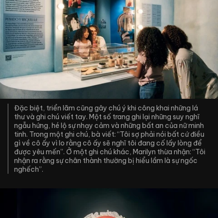
Đặc biệt, triển lãm cũng gây chú ý khi công khai những lá
thư và ghi chú viết tay. Một số trang ghi lại những suy nghĩ
ngẫu hứng, hé lộ sự nhạy cảm và những bất an của nữ minh
tinh. Trong một ghi chú, bà viết: “Tôi sợ phải nói bất cứ điều
gì về cô ấy vì lo rằng cô ấy sẽ nghĩ tôi đang cố lấy lòng để
được yêu mến”. Ở một ghi chú khác, Marilyn thừa nhận: “Tôi
nhận ra rằng sự chân thành thường bị hiểu lầm là sự ngốc
nghếch”.