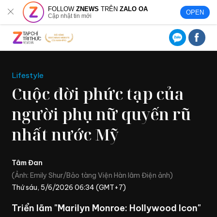
FOLLOW
ZNEWS
TRÊN
ZALO OA
OPEN
Cập nhật tin mới
Lifestyle
Cuộc đời phức tạp của
người phụ nữ quyến rũ
nhất nước Mỹ
Tâm Đan
Ảnh: Emily Shur/Bảo tàng Viện Hàn lâm Điện ảnh
Thứ sáu, 5/6/2026 06:34 (GMT+7)
Triển lãm "Marilyn Monroe: Hollywood Icon"