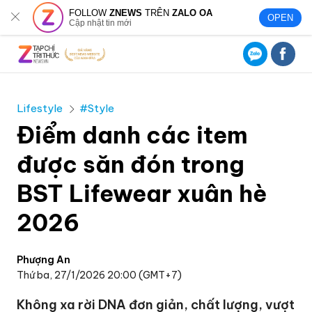
FOLLOW
ZNEWS
TRÊN
ZALO OA
OPEN
Cập nhật tin mới
Lifestyle
#Style
Điểm danh các item
được săn đón trong
BST Lifewear xuân hè
2026
Phượng An
Thứ ba, 27/1/2026 20:00 (GMT+7)
Không xa rời DNA đơn giản, chất lượng, vượt