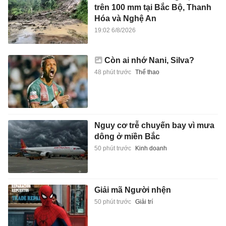
trên 100 mm tại Bắc Bộ, Thanh
Hóa và Nghệ An
19:02 6/8/2026
Còn ai nhớ Nani, Silva?
48 phút trước
Thể thao
Nguy cơ trễ chuyến bay vì mưa
dông ở miền Bắc
50 phút trước
Kinh doanh
Giải mã Người nhện
50 phút trước
Giải trí