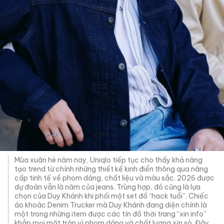
Mùa xuân hè năm nay, Uniqlo tiếp tục cho thấy khả năng
tạo trend từ chính những thiết kế kinh điển thông qua nâng
cấp tinh tế về phom dáng, chất liệu và màu sắc. 2026 được
dự đoán vẫn là năm của jeans. Trùng hợp, đó cũng là lựa
chọn của Duy Khánh khi phối một set đồ “hack tuổi”. Chiếc
áo khoác Denim Trucker mà Duy Khánh đang diện chính là
một trong những item được các tín đồ thời trang “xin info”
khắp mọi mặt trận vì phom dáng và chất lượng xịn sò. Đây