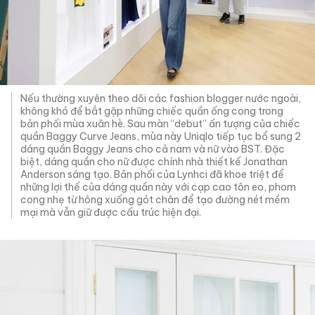
Nếu thường xuyên theo dõi các fashion blogger nước ngoài,
không khó để bắt gặp những chiếc quần ống cong trong
bản phối mùa xuân hè. Sau màn “debut” ấn tượng của chiếc
quần Baggy Curve Jeans, mùa này Uniqlo tiếp tục bổ sung 2
dáng quần Baggy Jeans cho cả nam và nữ vào BST. Đặc
biệt, dáng quần cho nữ được chính nhà thiết kế Jonathan
Anderson sáng tạo. Bản phối của Lynhci đã khoe triệt để
những lợi thế của dáng quần này với cạp cao tôn eo, phom
cong nhẹ từ hông xuống gót chân để tạo đường nét mềm
mại mà vẫn giữ được cấu trúc hiện đại.