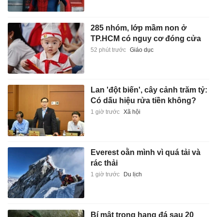
285 nhóm, lớp mầm non ở
TP.HCM có nguy cơ đóng cửa
52 phút trước
Giáo dục
Lan 'đột biến', cây cảnh trăm tỷ:
Có dấu hiệu rửa tiền không?
1 giờ trước
Xã hội
Everest oằn mình vì quá tải và
rác thải
1 giờ trước
Du lịch
Bí mật trong hang đá sau 20