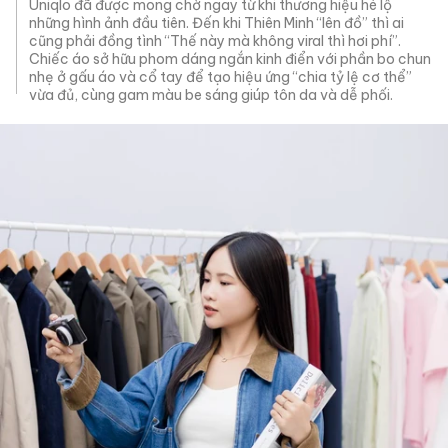
Uniqlo đã được mong chờ ngay từ khi thương hiệu hé lộ
những hình ảnh đầu tiên. Đến khi Thiên Minh “lên đồ” thì ai
cũng phải đồng tình “Thế này mà không viral thì hơi phí”.
Chiếc áo sở hữu phom dáng ngắn kinh điển với phần bo chun
nhẹ ở gấu áo và cổ tay để tạo hiệu ứng “chia tỷ lệ cơ thể”
vừa đủ, cùng gam màu be sáng giúp tôn da và dễ phối.