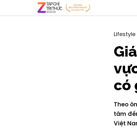
Lifestyle
Gi
vực
có 
Theo ôn
tâm đến
Việt Na