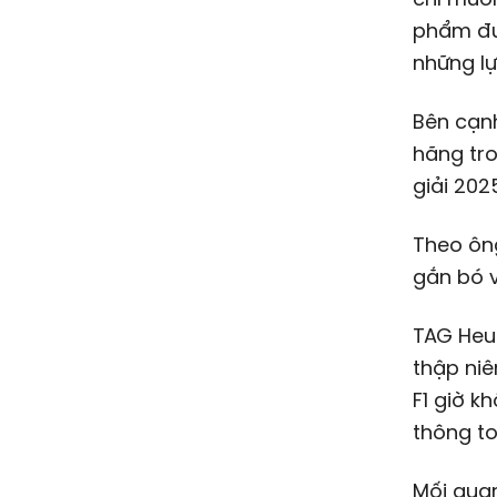
phẩm đượ
những lự
Bên cạnh
hãng tro
giải 202
Theo ông
gắn bó vớ
TAG Heue
thập niê
F1 giờ k
thông to
Mối quan