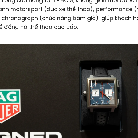
 trong cửa hàng tại TP.HCM, không gian mới được t
anh motorsport (đua xe thể thao), performance (
à chronograph (chức năng bấm giờ), giúp khách h
ề đồng hồ thể thao cao cấp.