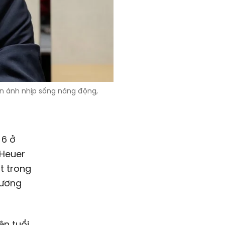
ản ánh nhịp sống năng động,
 6 ở
 Heuer
t trong
hương
ên tuổi