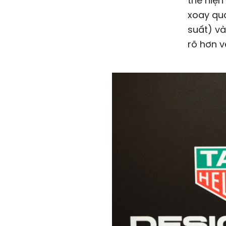
thể hiện
xoay qu
suất) v
rõ hơn v