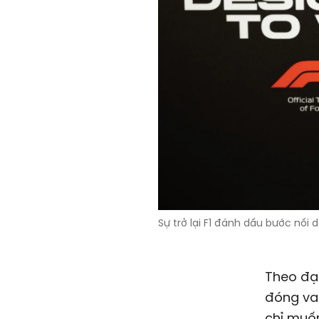
Sự trở lại F1 đánh dấu bước nối 
Theo đại
đóng va
chỉ muố