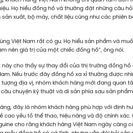
iệu. Họ hiểu đồng hồ và thường đặt những câu hỏ
h sản xuất, bộ máy, chất liệu cũng như các phiên b
ùng Việt Nam rất có gu. Họ hiểu sản phẩm và muố
làm nên giá trị của một chiếc đồng hồ”, ông nói.
 này cho thấy sự thay đổi của thị trường đồng hồ
 Nam. Nếu trước đây đồng hồ xa xỉ thường được nh
u tượng địa vị, nhóm khách hàng mới đang quan t
câu chuyện kỹ thuật và di sản phía sau sản phẩm
hãng, đây là nhóm khách hàng phù hợp với định h
 cao yếu tố thể thao, hiệu năng và độ chính xác.
guine cho rằng khách hàng Việt Nam ngày càng c
ng mẫu đồng hồ có cá tính, nhưng vẫn đòi hỏi sả