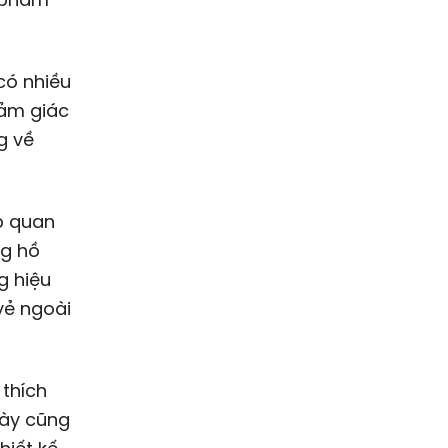
có nhiều
cảm giác
g về
p quan
ng hồ
g hiệu
vẻ ngoài
 thích
này cũng