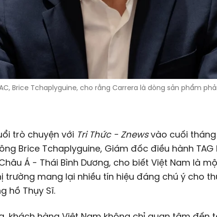
C, Brice Tchaplyguine, cho rằng Carrera là dòng sản phẩm ph
ổi trò chuyện với
Tri Thức - Znews
vào cuối tháng
 ông Brice Tchaplyguine, Giám đốc điều hành TAG
Châu Á - Thái Bình Dương, cho biết Việt Nam là mộ
ị trường mang lại nhiều tín hiệu đáng chú ý cho t
g hồ Thụy Sĩ.
g, khách hàng Việt Nam không chỉ quan tâm đến t