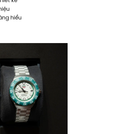
hiết kế
hiệu
àng hiểu