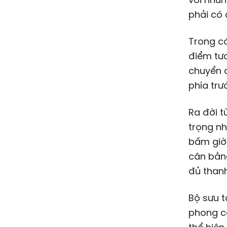
phải có 
Trong cá
điểm tươ
chuyển đ
phía trư
Ra đời t
trọng nh
bấm giờ
cân bằng
đủ thanh
Bộ sưu t
phong c