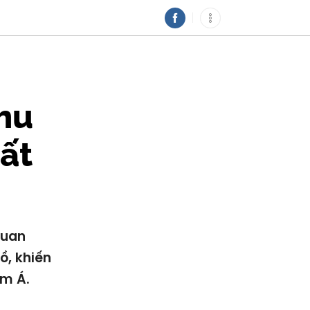
hu
rất
quan
ồ, khiến
am Á.