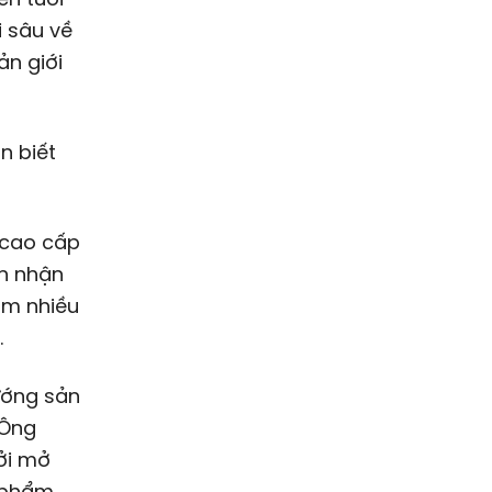
i sâu về
ản giới
n biết
 cao cấp
ìn nhận
âm nhiều
.
ướng sản
 Ông
ởi mở
n phẩm