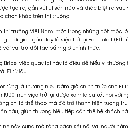
c tạo ra, gắn với di sản nào và khác biệt ra sao 
a chọn khác trên thị trường.
 thị trường Việt Nam, một trong những cột mốc l
ng thời gian gần đây là việc trở lại Formula 1 (F1) 
5 với vai trò đối tác bấm giờ chính thức.
 Brice, việc quay lại này là điều dễ hiểu vì thương
i F1 từ lâu.
r từng là thương hiệu bấm giờ chính thức cho F1 
n 1990, nên việc trở lại được xem là sự kết nối với n
hông chỉ là thể thao mà đã trở thành hiện tượng tr
àn cầu, giúp thương hiệu tiếp cận thế hệ khách hà
 hệ này cũng mở rộng cách kết nối với người hâm