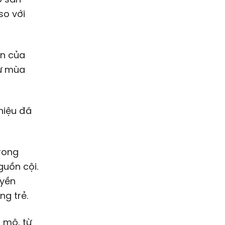
so với
ớn của
từ mùa
 hiệu đã
trong
guồn cội.
uyền
ng trẻ.
 mộ, từ