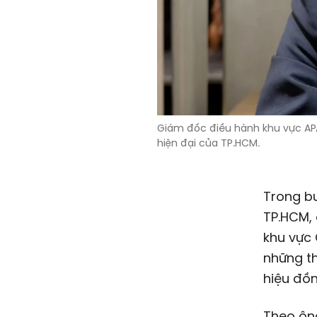
Giám đốc điều hành khu vực APA
hiện đại của TP.HCM.
Trong bu
TP.HCM,
khu vực 
những th
hiệu đồn
Theo ôn