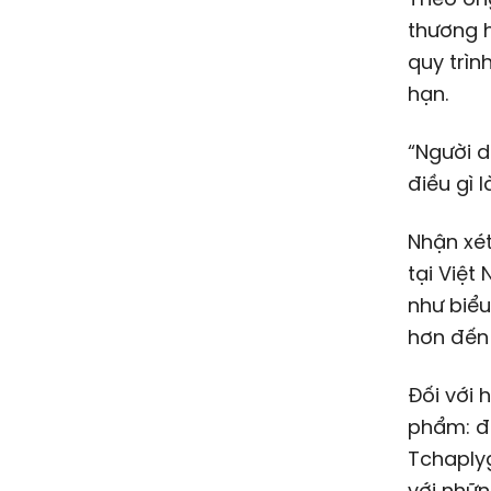
thương h
quy trìn
hạn.
“Người d
điều gì 
Nhận xét
tại Việt
như biể
hơn đến 
Đối với 
phẩm: đề
Tchaply
với nhữ