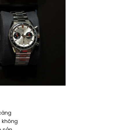
 càng
ọ không
o sản