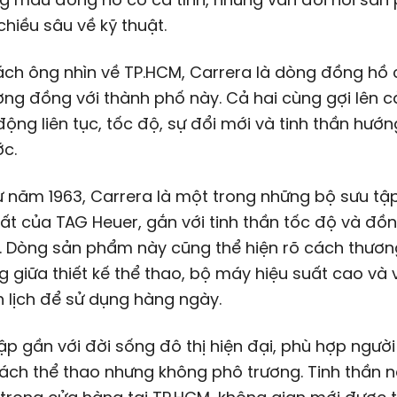
chiều sâu về kỹ thuật.
ch ông nhìn về TP.HCM, Carrera là dòng đồng hồ 
ng đồng với thành phố này. Cả hai cùng gợi lên 
ộng liên tục, tốc độ, sự đổi mới và tinh thần hướn
ớc.
ừ năm 1963, Carrera là một trong những bộ sưu tậ
ất của TAG Heuer, gắn với tinh thần tốc độ và đồ
. Dòng sản phẩm này cũng thể hiện rõ cách thươn
 giữa thiết kế thể thao, bộ máy hiệu suất cao và 
 lịch để sử dụng hàng ngày.
ập gần với đời sống đô thị hiện đại, phù hợp người
ách thể thao nhưng không phô trương. Tinh thần 