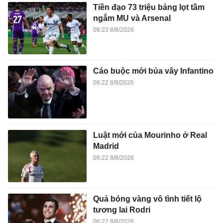
Tiền đạo 73 triệu bảng lọt tầm
ngắm MU và Arsenal
06:23 8/8/2026
Cáo buộc mới bủa vây Infantino
06:22 8/8/2026
Luật mới của Mourinho ở Real
Madrid
06:22 8/8/2026
Quả bóng vàng vô tình tiết lộ
tương lai Rodri
06:22 8/8/2026