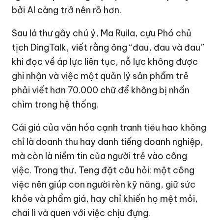
bởi AI càng trở nên rõ hơn.
Sau lá thư gây chú ý, Ma Ruila, cựu Phó chủ
tịch DingTalk, viết rằng ông “đau, đau và đau”
khi đọc về áp lực liên tục, nỗ lực không được
ghi nhận và việc một quản lý sản phẩm trẻ
phải viết hơn 70.000 chữ để không bị nhấn
chìm trong hệ thống.
Cái giá của văn hóa cạnh tranh tiêu hao không
chỉ là doanh thu hay danh tiếng doanh nghiệp,
mà còn là niềm tin của người trẻ vào công
việc. Trong thư, Teng đặt câu hỏi: một công
việc nên giúp con người rèn kỹ năng, giữ sức
khỏe và phẩm giá, hay chỉ khiến họ mệt mỏi,
chai lì và quen với việc chịu đựng.