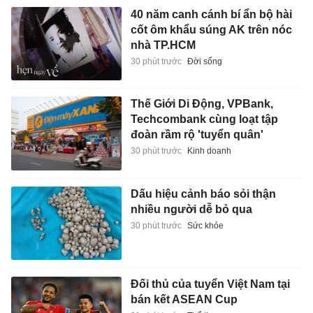
40 năm canh cánh bí ẩn bộ hài
cốt ôm khẩu súng AK trên nóc
nhà TP.HCM
30 phút trước
Đời sống
Thế Giới Di Động, VPBank,
Techcombank cùng loạt tập
đoàn rầm rộ 'tuyển quân'
30 phút trước
Kinh doanh
Dấu hiệu cảnh báo sỏi thận
nhiều người dễ bỏ qua
30 phút trước
Sức khỏe
Đối thủ của tuyển Việt Nam tại
bán kết ASEAN Cup