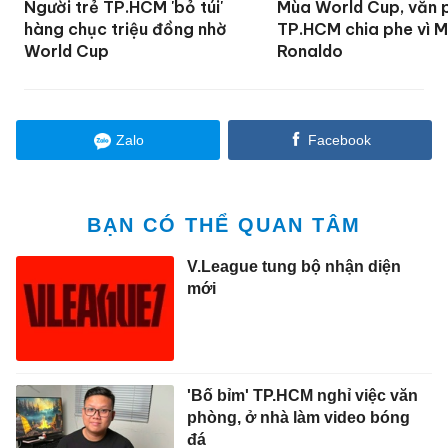
Người trẻ TP.HCM 'bỏ túi'
Mùa World Cup, văn 
hàng chục triệu đồng nhờ
TP.HCM chia phe vì M
World Cup
Ronaldo
Zalo
Facebook
BẠN CÓ THỂ QUAN TÂM
V.League tung bộ nhận diện
mới
'Bố bỉm' TP.HCM nghỉ việc văn
phòng, ở nhà làm video bóng
đá