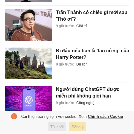
Trấn Thành có chiêu gì mới sau
'Thỏ ơi'?
9 giờ trước
Giải trí
Đi đâu nếu bạn là 'fan cứng' của
Harry Potter?
9 giờ trước
Du lịch
Người dùng ChatGPT được
miễn phí không giới hạn
9 giờ trước
Công nghệ
Cải thiện trải nghiệm với cookie. Xem
Chính sách Cookie
Từ chối
Đồng ý
Khởi tố vụ buôn bán hơn 3.600