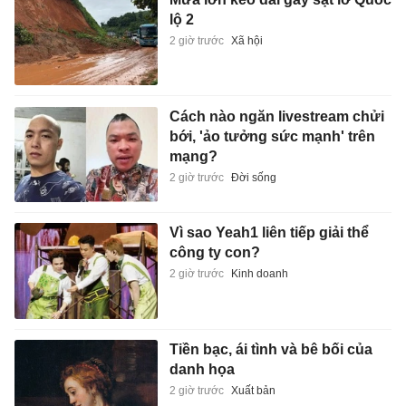
lộ 2
2 giờ trước
Xã hội
Cách nào ngăn livestream chửi
bới, 'ảo tưởng sức mạnh' trên
mạng?
2 giờ trước
Đời sống
Vì sao Yeah1 liên tiếp giải thể
công ty con?
2 giờ trước
Kinh doanh
Tiền bạc, ái tình và bê bối của
danh họa
2 giờ trước
Xuất bản