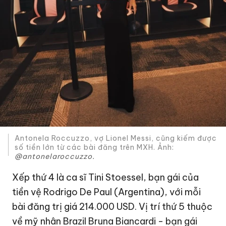
Antonela Roccuzzo, vợ Lionel Messi, cũng kiếm được
số tiền lớn từ các bài đăng trên MXH. Ảnh:
@antonelaroccuzzo.
Xếp thứ 4 là ca sĩ Tini Stoessel, bạn gái của
tiền vệ Rodrigo De Paul (Argentina), với mỗi
bài đăng trị giá
214.000 USD
. Vị trí thứ 5 thuộc
về mỹ nhân Brazil Bruna Biancardi - bạn gái